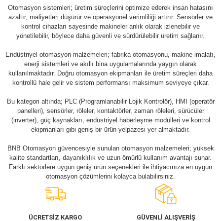
Otomasyon sistemleri; üretim süreçlerini optimize ederek insan hatasını
azaltır, maliyetleri düşürür ve operasyonel verimliliği artırır. Sensörler ve
kontrol cihazları sayesinde makineler anlık olarak izlenebilir ve
yönetilebilir, böylece daha güvenli ve sürdürülebilir üretim sağlanır.
Endüstriyel otomasyon malzemeleri; fabrika otomasyonu, makine imalatı,
enerji sistemleri ve akıllı bina uygulamalarında yaygın olarak
kullanılmaktadır. Doğru otomasyon ekipmanları ile üretim süreçleri daha
kontrollü hale gelir ve sistem performansı maksimum seviyeye çıkar.
Bu kategori altında; PLC (Programlanabilir Lojik Kontrolör), HMI (operatör
panelleri), sensörler, röleler, kontaktörler, zaman röleleri, sürücüler
(inverter), güç kaynakları, endüstriyel haberleşme modülleri ve kontrol
ekipmanları gibi geniş bir ürün yelpazesi yer almaktadır.
BNB Otomasyon güvencesiyle sunulan otomasyon malzemeleri; yüksek
kalite standartları, dayanıklılık ve uzun ömürlü kullanım avantajı sunar.
Farklı sektörlere uygun geniş ürün seçenekleri ile ihtiyacınıza en uygun
otomasyon çözümlerini kolayca bulabilirsiniz.
ÜCRETSİZ KARGO
GÜVENLİ ALIŞVERİŞ