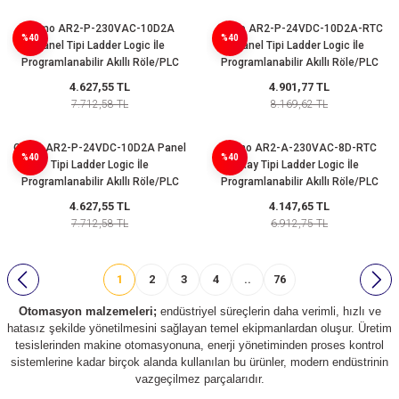
Gemo AR2-P-230VAC-10D2A
Gemo AR2-P-24VDC-10D2A-RTC
%40
%40
Panel Tipi Ladder Logic İle
Panel Tipi Ladder Logic İle
Programlanabilir Akıllı Röle/PLC
Programlanabilir Akıllı Röle/PLC
4.627,55 TL
4.901,77 TL
7.712,58 TL
8.169,62 TL
Gemo AR2-P-24VDC-10D2A Panel
Gemo AR2-A-230VAC-8D-RTC
%40
%40
Tipi Ladder Logic İle
Ray Tipi Ladder Logic İle
Programlanabilir Akıllı Röle/PLC
Programlanabilir Akıllı Röle/PLC
4.627,55 TL
4.147,65 TL
7.712,58 TL
6.912,75 TL
1
2
3
4
..
76
Otomasyon malzemeleri;
endüstriyel süreçlerin daha verimli, hızlı ve
hatasız şekilde yönetilmesini sağlayan temel ekipmanlardan oluşur. Üretim
tesislerinden makine otomasyonuna, enerji yönetiminden proses kontrol
sistemlerine kadar birçok alanda kullanılan bu ürünler, modern endüstrinin
vazgeçilmez parçalarıdır.