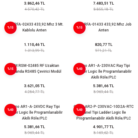
3.862,46 TL
7.483,51 TL
4.570,42 TL
8.855,18 TL
RTM RFA-02433 433,92 Mhz 3 Mt.
RTM RFA-01433 433,92 Mhz Job
%15
%15
Kablolu Anten
Anten
1.110,46 TL
820,77 TL
1.313,99 TL
971,21 TL
RTM RSM-02485 RF Uzaktan
Gemo AR1-A-230VAC Ray Tipi
%15
%40
Kumanda RS485 Çevirici Modül
Ladder Logic İle Programlanabilir
Akıllı Röle/PLC
3.621,05 TL
5.381,66 TL
4.284,77 TL
8.969,44 TL
Gemo AR1-A-24VDC Ray Tipi
Gemo AR2-P-230VAC-10D2A-RTC
%40
%40
Ladder Logic İle Programlanabilir
Panel Tipi Ladder Logic İle
Akıllı Röle/PLC
Programlanabilir Akıllı Röle/PLC
5.381,66 TL
4.901,77 TL
8.969,44 TL
8.169,62 TL