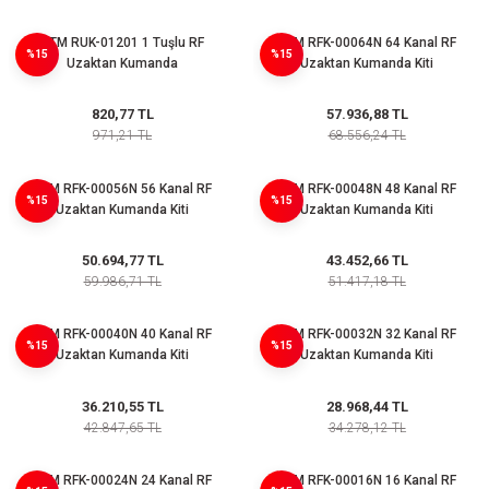
(Güç Ölçer) ve Wattmetreler
Sertlik Ölçüm Cihazları)
RTM RUK-01201 1 Tuşlu RF
RTM RFK-00064N 64 Kanal RF
%15
%15
Uzaktan Kumanda
Uzaktan Kumanda Kiti
çüm ve Test Cihazları
820,77 TL
57.936,88 TL
Şarj İstasyonu Ölçüm ve Test Cihazları
Test Cihazları
971,21 TL
68.556,24 TL
arj İstasyonları
 Cihazları
RTM RFK-00056N 56 Kanal RF
RTM RFK-00048N 48 Kanal RF
%15
%15
Uzaktan Kumanda Kiti
Uzaktan Kumanda Kiti
 Cihazları
50.694,77 TL
43.452,66 TL
59.986,71 TL
51.417,18 TL
RTM RFK-00040N 40 Kanal RF
RTM RFK-00032N 32 Kanal RF
%15
%15
Uzaktan Kumanda Kiti
Uzaktan Kumanda Kiti
r
36.210,55 TL
28.968,44 TL
42.847,65 TL
34.278,12 TL
ler
RTM RFK-00024N 24 Kanal RF
RTM RFK-00016N 16 Kanal RF