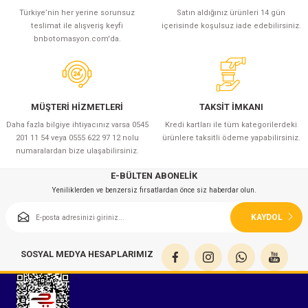
Türkiye’nin her yerine sorunsuz
Satın aldığınız ürünleri 14 gün
teslimat ile alışveriş keyfi
içerisinde koşulsuz iade edebilirsiniz.
bnbotomasyon.com'da.
MÜŞTERİ HİZMETLERİ
TAKSİT İMKANI
Daha fazla bilgiye ihtiyacınız varsa 0545
Kredi kartları ile tüm kategorilerdeki
201 11 54 veya 0555 622 97 12 nolu
ürünlere taksitli ödeme yapabilirsiniz.
numaralardan bize ulaşabilirsiniz.
E-BÜLTEN ABONELİK
Yeniliklerden ve benzersiz fırsatlardan önce siz haberdar olun.
KAYDOL
SOSYAL MEDYA HESAPLARIMIZ