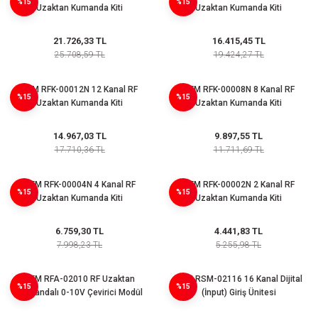
%15
%15
azları
Uzaktan Kumanda Kiti
Uzaktan Kumanda Kiti
21.726,33 TL
16.415,45 TL
Radyasyon Ölçüm Cihazları)
25.708,59 TL
19.424,27 TL
(Manyetik Ölçüm Cihazları)
RTM RFK-00012N 12 Kanal RF
RTM RFK-00008N 8 Kanal RF
%15
%15
Uzaktan Kumanda Kiti
Uzaktan Kumanda Kiti
eoskop / Endoskop Kameralar
14.967,03 TL
9.897,55 TL
ihazları
17.710,36 TL
11.711,69 TL
z Muayene Cihazları)
RTM RFK-00004N 4 Kanal RF
RTM RFK-00002N 2 Kanal RF
%15
%15
Uzaktan Kumanda Kiti
Uzaktan Kumanda Kiti
6.759,30 TL
4.441,83 TL
7.998,23 TL
5.255,98 TL
RTM RFA-02010 RF Uzaktan
RTM RSM-02116 16 Kanal Dijital
%15
%15
Kumandalı 0-10V Çevirici Modül
(İnput) Giriş Ünitesi