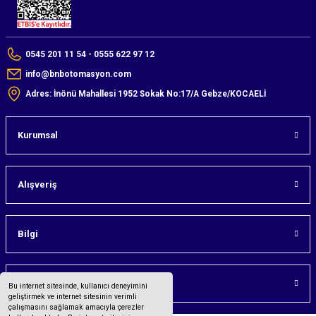
0545 201 11 54 - 0555 622 97 12
info@bnbotomasyon.com
Adres: İnönü Mahallesi 1952 Sokak No:17/A Gebze/KOCAELİ
Kurumsal
Alışveriş
Bilgi
Üyelik
Bu internet sitesinde, kullanıcı deneyimini
geliştirmek ve internet sitesinin verimli
çalışmasını sağlamak amacıyla çerezler