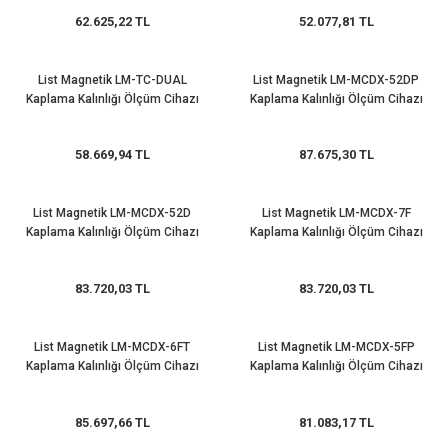
62.625,22 TL
52.077,81 TL
leri
ık Seviyesi Ölçüm Cihazları)
ayıt Cihazları
rı
ve Sürücüler
Saatleri
lterleri
ı
Manyetik Piston Sensörleri
Sayıcılar ve Takometreler
Modbus Gateway
14x51 mm gG Gecikmeli Porselen Sigor
22 mm Buzzerler
zörler
 (Ses Seviyesi Ölçüm Cihazları)
ları
nleri
ülatörleri
i
Sıcaklık Sensörleri
Sıcaklık Kontrol Cihazları
ZigBee Çözümler
14x51 mm aR Hızlı Porselen Sigortalar
Q53 Işıklı Kolonlar
List Magnetik LM-TC-DUAL
List Magnetik LM-MCDX-52DP
Kaplama Kalınlığı Ölçüm Cihazı
Kaplama Kalınlığı Ölçüm Cihazı
ük Cihazları
r
anda Kitleri
trol Röleleri
Basınç Transmitterleri
Soğutma, Klima ve Defrost Kontrol Cihaz
22x58 mm gG Gecikmeli Porselen Sigor
Q60 Borulu İkaz Lambaları
58.669,94 TL
87.675,30 TL
 Test Cihazları
r ve Yağ Ölçüm Cihazları
 Malzemeleri
i
 Kablolar
Enkoderler
Zaman Röleleri
Forklift Sigortaları
Q70 Işıklı Kolonlar
List Magnetik LM-MCDX-52D
List Magnetik LM-MCDX-7F
nlik Test Cihazları
k Makinaları
Lineer Potansiyometreler
Termik Sigortalar
Kaplama Kalınlığı Ölçüm Cihazı
Kaplama Kalınlığı Ölçüm Cihazı
aynakları
Su Analiz Cihazları
ukları
lar
Güvenlik Bariyerleri
83.720,03 TL
83.720,03 TL
ları
ihazları
Otomatik Kapı Sensörleri
List Magnetik LM-MCDX-6FT
List Magnetik LM-MCDX-5FP
arı
 Kalınlığı Ölçüm Cihazları
Kaplama Kalınlığı Ölçüm Cihazı
Kaplama Kalınlığı Ölçüm Cihazı
Cihazları
a) Test Cihazları
Işıklı Kolon ve Buzzerler
85.697,66 TL
81.083,17 TL