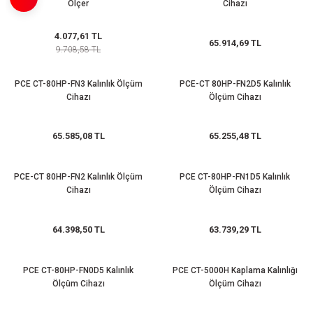
Ölçer
Cihazı
azları
4.077,61 TL
Radyasyon Ölçüm Cihazları)
65.914,69 TL
9.708,58 TL
(Manyetik Ölçüm Cihazları)
PCE CT-80HP-FN3 Kalınlık Ölçüm
PCE-CT 80HP-FN2D5 Kalınlık
Cihazı
Ölçüm Cihazı
eoskop / Endoskop Kameralar
65.585,08 TL
65.255,48 TL
ihazları
PCE-CT 80HP-FN2 Kalınlık Ölçüm
PCE CT-80HP-FN1D5 Kalınlık
z Muayene Cihazları)
Cihazı
Ölçüm Cihazı
64.398,50 TL
63.739,29 TL
PCE CT-80HP-FN0D5 Kalınlık
PCE CT-5000H Kaplama Kalınlığı
Ölçüm Cihazı
Ölçüm Cihazı