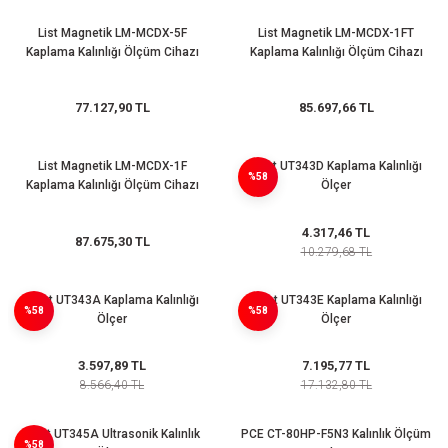
(Güç Ölçer) ve Wattmetreler
Sertlik Ölçüm Cihazları)
List Magnetik LM-MCDX-5F
List Magnetik LM-MCDX-1FT
Kaplama Kalınlığı Ölçüm Cihazı
Kaplama Kalınlığı Ölçüm Cihazı
çüm ve Test Cihazları
77.127,90 TL
85.697,66 TL
Şarj İstasyonu Ölçüm ve Test Cihazları
Test Cihazları
arj İstasyonları
 Cihazları
List Magnetik LM-MCDX-1F
Uni-t UT343D Kaplama Kalınlığı
%58
Kaplama Kalınlığı Ölçüm Cihazı
Ölçer
 Cihazları
4.317,46 TL
87.675,30 TL
10.279,68 TL
Uni-t UT343A Kaplama Kalınlığı
Uni-t UT343E Kaplama Kalınlığı
%58
%58
Ölçer
Ölçer
r
3.597,89 TL
7.195,77 TL
8.566,40 TL
17.132,80 TL
ler
Uni-t UT345A Ultrasonik Kalınlık
PCE CT-80HP-F5N3 Kalınlık Ölçüm
%58