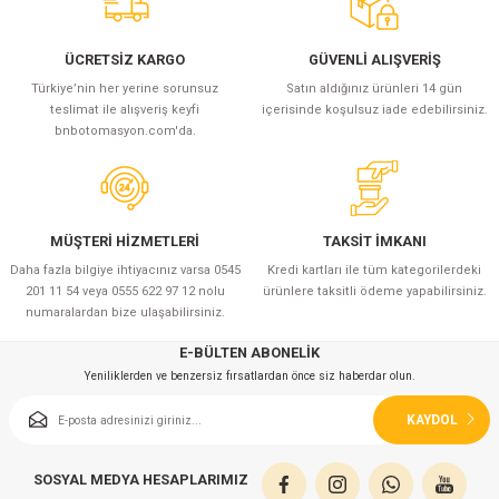
ÜCRETSİZ KARGO
GÜVENLİ ALIŞVERİŞ
Türkiye’nin her yerine sorunsuz
Satın aldığınız ürünleri 14 gün
teslimat ile alışveriş keyfi
içerisinde koşulsuz iade edebilirsiniz.
bnbotomasyon.com'da.
MÜŞTERİ HİZMETLERİ
TAKSİT İMKANI
Daha fazla bilgiye ihtiyacınız varsa 0545
Kredi kartları ile tüm kategorilerdeki
201 11 54 veya 0555 622 97 12 nolu
ürünlere taksitli ödeme yapabilirsiniz.
numaralardan bize ulaşabilirsiniz.
E-BÜLTEN ABONELİK
Yeniliklerden ve benzersiz fırsatlardan önce siz haberdar olun.
KAYDOL
SOSYAL MEDYA HESAPLARIMIZ