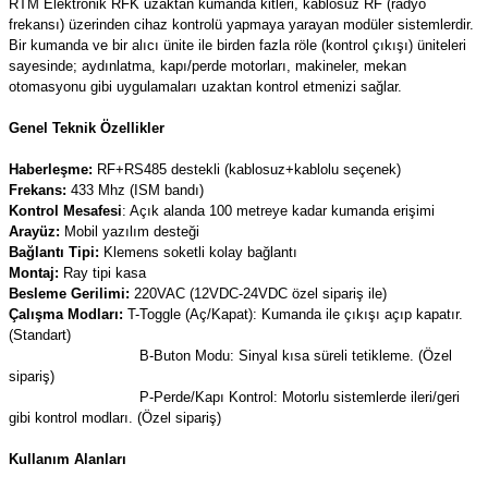
RTM Elektronik RFK uzaktan kumanda kitleri, kablosuz RF (radyo
(Güç Ölçer) ve Wattmetreler
Sertlik Ölçüm Cihazları)
frekansı) üzerinden cihaz kontrolü yapmaya yarayan modüler sistemlerdir.
Bir kumanda ve bir alıcı ünite ile birden fazla röle (kontrol çıkışı) üniteleri
sayesinde; aydınlatma, kapı/perde motorları, makineler, mekan
çüm ve Test Cihazları
otomasyonu gibi uygulamaları uzaktan kontrol etmenizi sağlar.
Şarj İstasyonu Ölçüm ve Test Cihazları
Test Cihazları
Genel Teknik Özellikler
Haberleşme:
RF+RS485 destekli (kablosuz+kablolu seçenek)
arj İstasyonları
 Cihazları
Frekans:
433 Mhz (ISM bandı)
Kontrol Mesafesi
: Açık alanda 100 metreye kadar kumanda erişimi
 Cihazları
Arayüz:
Mobil yazılım desteği
Bağlantı Tipi:
Klemens soketli kolay bağlantı
Montaj:
Ray tipi kasa
Besleme Gerilimi:
220VAC (12VDC-24VDC özel sipariş ile)
Çalışma Modları:
T-Toggle (Aç/Kapat): Kumanda ile çıkışı açıp kapatır.
(Standart)
B-Buton Modu: Sinyal kısa süreli tetikleme. (Özel
sipariş)
r
P-Perde/Kapı Kontrol: Motorlu sistemlerde ileri/geri
gibi kontrol modları. (Özel sipariş)
ler
Kullanım Alanları