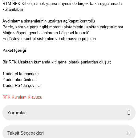
azları
RTM RFK Kitleri, esnek yapısı sayesinde birçok farklı uygulamada
kullanılabilir;
Radyasyon Ölçüm Cihazları)
Aydınlatma sistemlerinin uzaktan aç/kapat kontroliü
Perde, kapı ve panjur gibi motorlu sistemlerin uzaktan çalıştırılması
Mağaza/işyeri genel alanlarının bölgesel kontrolü
(Manyetik Ölçüm Cihazları)
Endüstriyel kontrol sistemleri ve otomasyon projeleri
eoskop / Endoskop Kameralar
Paket İçeriği
Bir RFK Uzaktan kumanda kiti genel olarak şunlardan oluşur;
ihazları
1 adet el kumandası
z Muayene Cihazları)
2 adet alıcı ünitesi
1 adet RS485 çevirici
RFK Kurulum Klavuzu
Yorumlar
Taksit Seçenekleri
Bu ürüne ilk yorumu siz yapın!