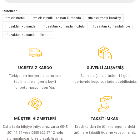
Etiketler :
Yorum Yaz
rtm elektronik
rtm elektronik uzaktan kumanda
rtm elektronik karaköy
rf uzaktan kumanda
rf uzaktan kumanda modülü
rf uzaktan kumandalı röle
rf uzaktan kumandalı röle kartı
ÜCRETSİZ KARGO
GÜVENLİ ALIŞVERİŞ
Türkiye’nin her yerine sorunsuz
Satın aldığınız ürünleri 14 gün
teslimat ile alışveriş keyfi
içerisinde koşulsuz iade edebilirsiniz.
bnbotomasyon.com'da.
MÜŞTERİ HİZMETLERİ
TAKSİT İMKANI
Daha fazla bilgiye ihtiyacınız varsa 0545
Kredi kartları ile tüm kategorilerdeki
201 11 54 veya 0555 622 97 12 nolu
ürünlere taksitli ödeme yapabilirsiniz.
numaralardan bize ulaşabilirsiniz.