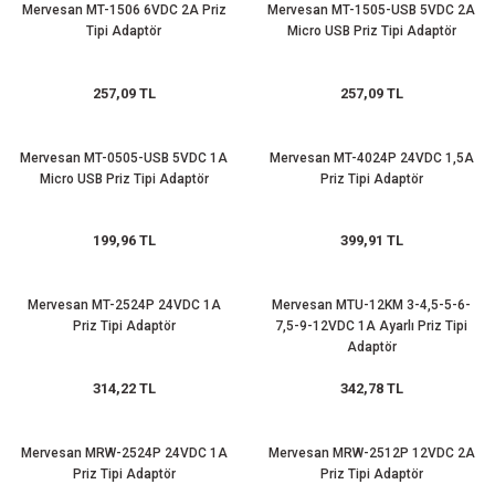
Mervesan MT-1506 6VDC 2A Priz
Mervesan MT-1505-USB 5VDC 2A
(Güç Ölçer) ve Wattmetreler
Sertlik Ölçüm Cihazları)
Tipi Adaptör
Micro USB Priz Tipi Adaptör
çüm ve Test Cihazları
257,09 TL
257,09 TL
Şarj İstasyonu Ölçüm ve Test Cihazları
Test Cihazları
Mervesan MT-0505-USB 5VDC 1A
Mervesan MT-4024P 24VDC 1,5A
Micro USB Priz Tipi Adaptör
Priz Tipi Adaptör
arj İstasyonları
 Cihazları
 Cihazları
199,96 TL
399,91 TL
Mervesan MT-2524P 24VDC 1A
Mervesan MTU-12KM 3-4,5-5-6-
Priz Tipi Adaptör
7,5-9-12VDC 1A Ayarlı Priz Tipi
Adaptör
314,22 TL
342,78 TL
r
ler
Mervesan MRW-2524P 24VDC 1A
Mervesan MRW-2512P 12VDC 2A
Priz Tipi Adaptör
Priz Tipi Adaptör