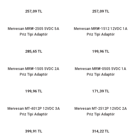
azları
257,09 TL
257,09 TL
Radyasyon Ölçüm Cihazları)
Mervesan MRW-2505 5VDC 5A
Mervesan MRW-1512 12VDC 1A
(Manyetik Ölçüm Cihazları)
Priz Tipi Adaptör
Priz Tipi Adaptör
eoskop / Endoskop Kameralar
285,65 TL
199,96 TL
ihazları
Mervesan MRW-1505 5VDC 2A
Mervesan MRW-0505 5VDC 1A
Priz Tipi Adaptör
Priz Tipi Adaptör
z Muayene Cihazları)
199,96 TL
171,39 TL
Mervesan MT-4012P 12VDC 3A
Mervesan MT-2512P 12VDC 2A
Priz Tipi Adaptör
Priz Tipi Adaptör
399,91 TL
314,22 TL