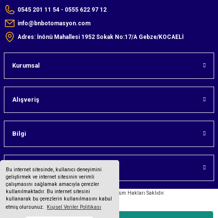
0545 201 11 54 - 0555 622 97 12
info@bnbotomasyon.com
Adres: İnönü Mahallesi 1952 Sokak No:17/A Gebze/KOCAELİ
Kurumsal
Alışveriş
Bilgi
Üyelik
Bu internet sitesinde, kullanıcı deneyimini
geliştirmek ve internet sitesinin verimli
çalışmasını sağlamak amacıyla çerezler
kullanılmaktadır. Bu internet sitesini
©2023 bnbotomasyon.com Tüm Hakları Saklıdır.
kullanarak bu çerezlerin kullanılmasını kabul
etmiş olursunuz.
Kişisel Veriler Politikası
Tüm bilgileriniz 256bit SSL Sertifikası ile korunmaktadır.