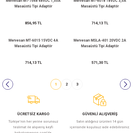
Mervesan MT-7548 48VDC 1,55A
Mervesan MT-6018 18VDC 3,5A
Masaüstü Tipi Adaptör
Masaüstü Tipi Adaptör
856,95 TL
714,13 TL
Mervesan MT-6015 15VDC 4A
Mervesan MSLA-401 20VDC 2A
Masaüstü Tipi Adaptör
Masaüstü Tipi Adaptör
714,13 TL
571,30 TL
1
2
3
ÜCRETSİZ KARGO
GÜVENLİ ALIŞVERİŞ
Türkiye’nin her yerine sorunsuz
Satın aldığınız ürünleri 14 gün
teslimat ile alışveriş keyfi
içerisinde koşulsuz iade edebilirsiniz.
bnbotomasyon.com'da.