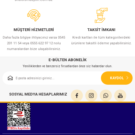
MÜŞTERİ HİZMETLERİ
TAKSİT İMKANI
Daha fazla bilgiye ihtiyacınız varsa 0545
Kredi kartları ile tüm kategorilerdeki
201 11 54 veya 0555 622 97 12 nolu
ürünlere taksitli ödeme yapabilirsiniz.
numaralardan bize ulaşabilirsiniz.
E-BÜLTEN ABONELİK
Yeniliklerden ve benzersiz fırsatlardan önce siz haberdar olun.
KAYDOL
SOSYAL MEDYA HESAPLARIMIZ