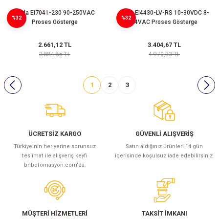
Enda EI7041-230 90-250VAC
Enda EI4430-LV-RS 10-30VDC 8-
%32
%32
Proses Gösterge
24VAC Proses Gösterge
2.661,12 TL
3.404,67 TL
3.884,85 TL
4.970,33 TL
1
2
3
ÜCRETSİZ KARGO
GÜVENLİ ALIŞVERİŞ
Türkiye’nin her yerine sorunsuz
Satın aldığınız ürünleri 14 gün
teslimat ile alışveriş keyfi
içerisinde koşulsuz iade edebilirsiniz.
bnbotomasyon.com'da.
MÜŞTERİ HİZMETLERİ
TAKSİT İMKANI