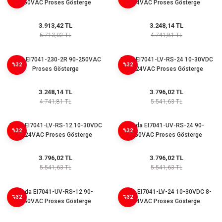
250VAC Proses Gösterge
24VAC Proses Gösterge
azları
3.913,42 TL
3.248,14 TL
Radyasyon Ölçüm Cihazları)
5.713,02 TL
4.741,81 TL
(Manyetik Ölçüm Cihazları)
Enda EI7041-230-2R 90-250VAC
Enda EI7041-LV-RS-24 10-30VDC
%32
%32
Proses Gösterge
8-24VAC Proses Gösterge
eoskop / Endoskop Kameralar
3.248,14 TL
3.796,02 TL
4.741,81 TL
5.541,63 TL
ihazları
Enda EI7041-LV-RS-12 10-30VDC
Enda EI7041-UV-RS-24 90-
z Muayene Cihazları)
%32
%32
8-24VAC Proses Gösterge
250VAC Proses Gösterge
3.796,02 TL
3.796,02 TL
5.541,63 TL
5.541,63 TL
Enda EI7041-UV-RS-12 90-
Enda EI7041-LV-24 10-30VDC 8-
%32
%32
250VAC Proses Gösterge
24VAC Proses Gösterge