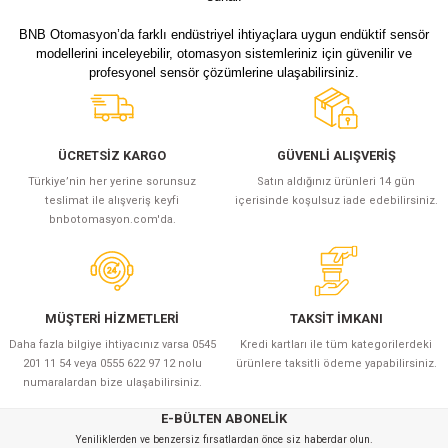
BNB Otomasyon’da farklı endüstriyel ihtiyaçlara uygun endüktif sensör
modellerini inceleyebilir, otomasyon sistemleriniz için güvenilir ve
profesyonel sensör çözümlerine ulaşabilirsiniz.
ÜCRETSİZ KARGO
GÜVENLİ ALIŞVERİŞ
Türkiye’nin her yerine sorunsuz
Satın aldığınız ürünleri 14 gün
teslimat ile alışveriş keyfi
içerisinde koşulsuz iade edebilirsiniz.
bnbotomasyon.com'da.
MÜŞTERİ HİZMETLERİ
TAKSİT İMKANI
Daha fazla bilgiye ihtiyacınız varsa 0545
Kredi kartları ile tüm kategorilerdeki
201 11 54 veya 0555 622 97 12 nolu
ürünlere taksitli ödeme yapabilirsiniz.
numaralardan bize ulaşabilirsiniz.
E-BÜLTEN ABONELİK
Yeniliklerden ve benzersiz fırsatlardan önce siz haberdar olun.