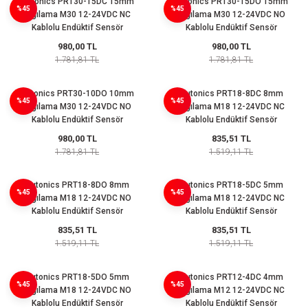
Autonics PRT30-15DC 15mm
Autonics PRT30-15DO 15mm
%45
%45
(Güç Ölçer) ve Wattmetreler
Sertlik Ölçüm Cihazları)
Algılama M30 12-24VDC NC
Algılama M30 12-24VDC NO
Kablolu Endüktif Sensör
Kablolu Endüktif Sensör
çüm ve Test Cihazları
980,00 TL
980,00 TL
1.781,81 TL
1.781,81 TL
Şarj İstasyonu Ölçüm ve Test Cihazları
Test Cihazları
Autonics PRT30-10DO 10mm
Autonics PRT18-8DC 8mm
%45
%45
Algılama M30 12-24VDC NO
Algılama M18 12-24VDC NC
arj İstasyonları
 Cihazları
Kablolu Endüktif Sensör
Kablolu Endüktif Sensör
980,00 TL
835,51 TL
 Cihazları
1.781,81 TL
1.519,11 TL
Autonics PRT18-8DO 8mm
Autonics PRT18-5DC 5mm
%45
%45
Algılama M18 12-24VDC NO
Algılama M18 12-24VDC NC
Kablolu Endüktif Sensör
Kablolu Endüktif Sensör
835,51 TL
835,51 TL
1.519,11 TL
1.519,11 TL
r
Autonics PRT18-5DO 5mm
Autonics PRT12-4DC 4mm
ler
%45
%45
Algılama M18 12-24VDC NO
Algılama M12 12-24VDC NC
Kablolu Endüktif Sensör
Kablolu Endüktif Sensör