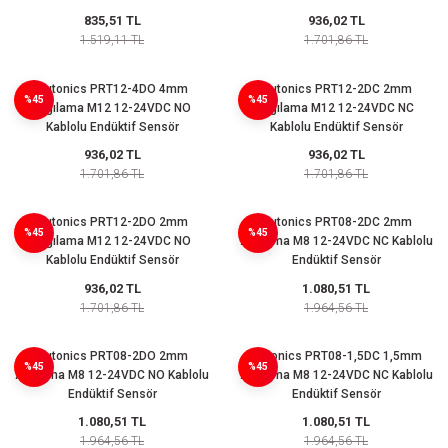
azları
835,51 TL
936,02 TL
1.519,11 TL
1.701,86 TL
Radyasyon Ölçüm Cihazları)
Autonics PRT12-4DO 4mm
Autonics PRT12-2DC 2mm
%45
%45
(Manyetik Ölçüm Cihazları)
Algılama M12 12-24VDC NO
Algılama M12 12-24VDC NC
Kablolu Endüktif Sensör
Kablolu Endüktif Sensör
936,02 TL
936,02 TL
eoskop / Endoskop Kameralar
1.701,86 TL
1.701,86 TL
ihazları
Autonics PRT12-2DO 2mm
Autonics PRT08-2DC 2mm
%45
%45
Algılama M12 12-24VDC NO
Algılama M8 12-24VDC NC Kablolu
z Muayene Cihazları)
Kablolu Endüktif Sensör
Endüktif Sensör
936,02 TL
1.080,51 TL
1.701,86 TL
1.964,56 TL
Autonics PRT08-2DO 2mm
Autonics PRT08-1,5DC 1,5mm
%45
%45
Algılama M8 12-24VDC NO Kablolu
Algılama M8 12-24VDC NC Kablolu
Endüktif Sensör
Endüktif Sensör
1.080,51 TL
1.080,51 TL
1.964,56 TL
1.964,56 TL