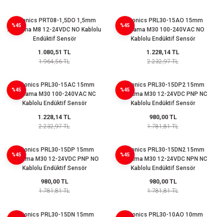
Autonics PRT08-1,5DO 1,5mm
Autonics PRL30-15AO 15mm
%45
%45
Algılama M8 12-24VDC NO Kablolu
Algılama M30 100-240VAC NO
Endüktif Sensör
Kablolu Endüktif Sensör
1.080,51 TL
1.228,14 TL
1.964,56 TL
2.232,97 TL
Autonics PRL30-15AC 15mm
Autonics PRL30-15DP2 15mm
%45
%45
Algılama M30 100-240VAC NC
Algılama M30 12-24VDC PNP NC
Kablolu Endüktif Sensör
Kablolu Endüktif Sensör
1.228,14 TL
980,00 TL
2.232,97 TL
1.781,81 TL
Autonics PRL30-15DP 15mm
Autonics PRL30-15DN2 15mm
%45
%45
Algılama M30 12-24VDC PNP NO
Algılama M30 12-24VDC NPN NC
Kablolu Endüktif Sensör
Kablolu Endüktif Sensör
980,00 TL
980,00 TL
1.781,81 TL
1.781,81 TL
Autonics PRL30-15DN 15mm
Autonics PRL30-10AO 10mm