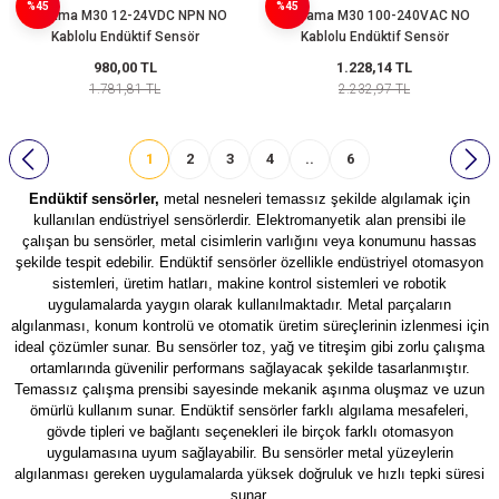
%45
%45
Algılama M30 12-24VDC NPN NO
Algılama M30 100-240VAC NO
Kablolu Endüktif Sensör
Kablolu Endüktif Sensör
980,00 TL
1.228,14 TL
1.781,81 TL
2.232,97 TL
1
2
3
4
..
6
Endüktif sensörler,
metal nesneleri temassız şekilde algılamak için
kullanılan endüstriyel sensörlerdir. Elektromanyetik alan prensibi ile
çalışan bu sensörler, metal cisimlerin varlığını veya konumunu hassas
şekilde tespit edebilir. Endüktif sensörler özellikle endüstriyel otomasyon
sistemleri, üretim hatları, makine kontrol sistemleri ve robotik
uygulamalarda yaygın olarak kullanılmaktadır. Metal parçaların
algılanması, konum kontrolü ve otomatik üretim süreçlerinin izlenmesi için
ideal çözümler sunar. Bu sensörler toz, yağ ve titreşim gibi zorlu çalışma
ortamlarında güvenilir performans sağlayacak şekilde tasarlanmıştır.
Temassız çalışma prensibi sayesinde mekanik aşınma oluşmaz ve uzun
ömürlü kullanım sunar. Endüktif sensörler farklı algılama mesafeleri,
gövde tipleri ve bağlantı seçenekleri ile birçok farklı otomasyon
uygulamasına uyum sağlayabilir. Bu sensörler metal yüzeylerin
algılanması gereken uygulamalarda yüksek doğruluk ve hızlı tepki süresi
sunar.