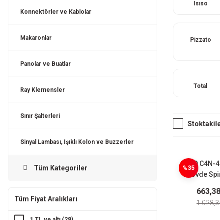
Isıso
Konnektörler ve Kablolar
Makaronlar
Pizzato
Panolar ve Buatlar
Total
Ray Klemensler
Sınır Şalterleri
Stoktakil
Sinyal Lambası, Işıklı Kolon ve Buzzerler
CNTD C4N-4
Tüm Kategoriler
%35
Gövde Spir
Plastik Çubu
663,3
Swit
Tüm Fiyat Aralıkları
1.028,3
1 TL ve altı (28)