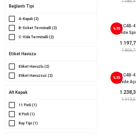
1.085,4
Emas (271)
Bağlantı Tipi
Gerta (6)
A-Kapalı (2)
Globe (1)
CNTD C4B-4
B-Soket Terminalli (2)
%35
Goldtool (13)
Gövde Spir
C-Vida Terminalli (2)
Metal Çubuk
Gwest (46)
1.197,
Swit
Isıso (55)
1.856,7
Etiket Havuzu
Maojwei (8)
Etiket Havuzlu (2)
Megoras (1)
CNTD C4B-4
Etiket Havuzsuz (2)
Mete Enerji (72)
%35
Gövde Açı
Omron (6)
Ayarlı Makar
1.238,
Alt Kapak
Swit
Onka (29)
1.919,5
Piergiacomi (10)
11 Pinli (1)
Pizzato (1)
8 Pinli (1)
Plastim (85)
Ray Tipi (1)
Powermaster (28)