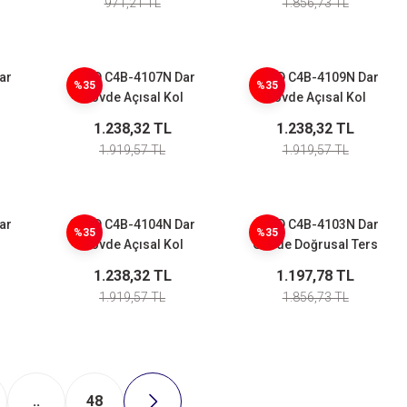
971,21 TL
1.856,73 TL
ar
CNTD C4B-4107N Dar
CNTD C4B-4109N Dar
%35
%35
i
Gövde Açısal Kol
Gövde Açısal Kol
it
Ayarlı Çubuk Limit
Ayarlı Metal Makaralı
1.238,32 TL
1.238,32 TL
Switch
Limit Switch
1.919,57 TL
1.919,57 TL
ar
CNTD C4B-4104N Dar
CNTD C4B-4103N Dar
%35
%35
Gövde Açısal Kol
Gövde Doğrusal Ters
it
Makaralı Limit Switch
Makaralı Pimli Limit
1.238,32 TL
1.197,78 TL
Switch
1.919,57 TL
1.856,73 TL
..
48