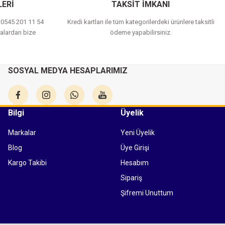
ERİ
TAKSİT İMKANI
a 0545 201 11 54
Kredi kartları ile tüm kategorilerdeki ürünlere taksitli
alardan bize
ödeme yapabilirsiniz.
SOSYAL MEDYA HESAPLARIMIZ
Bilgi
Üyelik
Markalar
Yeni Üyelik
Blog
Üye Girişi
Kargo Takibi
Hesabım
Sipariş
Şifremi Unuttum