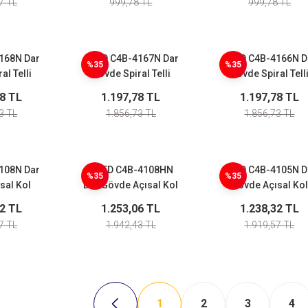
7 TL
999,78 TL
999,78 TL
168N Dar
CNTD C4B-4167N Dar
CNTD C4B-4166N D
%35
%35
al Telli
Gövde Spiral Telli
Gövde Spiral Tell
lu Limit
Limit Switch
Plastik Çubuklu Lim
78 TL
1.197,78 TL
1.197,78 TL
ch
Switch
3 TL
1.856,73 TL
1.856,73 TL
108N Dar
CNTD C4B-4108HN
CNTD C4B-4105N D
%35
%35
sal Kol
Dar Gövde Açısal Kol
Gövde Açısal Kol
alı Limit
Ayarlı 50mm Kauçuk
Metal Makaralı Lim
32 TL
1.253,06 TL
1.238,32 TL
ch
Makaralı Limit Switch
Switch
7 TL
1.942,43 TL
1.919,57 TL
1
2
3
4