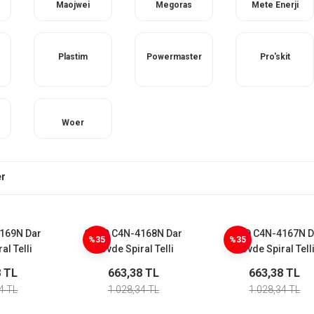
Maojwei
Megoras
Mete Enerji
Plastim
Powermaster
Pro'skit
Woer
er
169N Dar
CNTD C4N-4168N Dar
CNTD C4N-4167N D
%35
%35
al Telli
Gövde Spiral Telli
Gövde Spiral Tell
klu Limit
Metal Çubuklu Limit
Limit Switch
8 TL
663,38 TL
663,38 TL
ch
Switch
4 TL
1.028,34 TL
1.028,34 TL