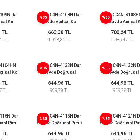
109N Dar
CNTD C4N-4108N Dar
CNTD C4N-4108H
%35
%35
sal Kol
Gövde Açılsal Kol
Dar Gövde Açılsal 
 Makaralı
Ayarlı Makaralı Limit
Ayarlı 50mm Kauç
8 TL
663,38 TL
700,24 TL
witch
Switch
Makaralı Limit Swit
4 TL
1.028,34 TL
1.085,47 TL
-4104HN
CNTD C4N-4133N Dar
CNTD C4N-4132N D
%35
%35
ılsal Kol
Gövde Doğrusal
Gövde Doğrusal
auçuk
Makaralı Pimli Limit
Makaralı Pimli Lim
4 TL
644,96 TL
644,96 TL
it Switch
Switch
Switch
7 TL
999,78 TL
999,78 TL
116N Dar
CNTD C4N-4115N Dar
CNTD C4N-4121N D
%35
%35
sal Pimli
Gövde Doğrusal Pimli
Gövde Doğrusal Pi
Makaralı
Kol Makaralı Limit
Limit Switch
4 TL
644,96 TL
644,96 TL
witch
Switch