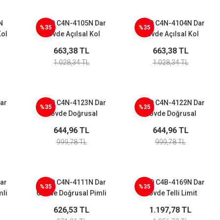
N
CNTD C4N-4105N Dar
CNTD C4N-4104N Dar
%35
%35
Kol
Gövde Açılsal Kol
Gövde Açılsal Kol
uk
Metal Makaralı Limit
Makaralı Limit Switch
663,38 TL
663,38 TL
ch
Switch
1.028,34 TL
1.028,34 TL
ar
CNTD C4N-4123N Dar
CNTD C4N-4122N Dar
%35
%35
Gövde Doğrusal
Gövde Doğrusal
it
Makaralı Pimli Limit
Makaralı Pimli Limit
644,96 TL
644,96 TL
Switch
Switch
999,78 TL
999,78 TL
ar
CNTD C4N-4111N Dar
CNTD C4B-4169N Dar
%35
%35
mli
Gövde Doğrusal Pimli
Gövde Telli Limit
Limit Switch
Switch
626,53 TL
1.197,78 TL