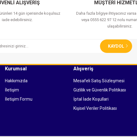
VENLİ ALIŞVERİŞ
MÜŞTERİ HİZMETL
 ürünleri 14 gün içerisinde koşulsuz
Daha fazla bilgiye ihtiyacınız vars
iade edebilirsiniz.
veya 0555 622 97 12 nolu numar
ulaşabilirsiniz.
KAYDOL
Kurumsal
Alışveriş
Hakkımızda
Mesafeli Satış Sözleşmesi
İletişim
Gizlilik ve Güvenlik Politikası
İletişim Formu
İptal İade Koşullari
Kişisel Veriler Politikası