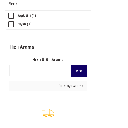
Renk
Pro'skit (71)
Schneider (7)
Açık Gri (1)
TE Connectivity (15)
Siyah (1)
Tongün (8)
Total (14)
Hızlı Arama
Woer (83)
Hızlı Ürün Arama
Ara
Detaylı Arama