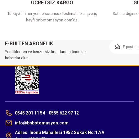
ÜCRETSİZ KARGO
GÜ
Türkiye’nin her yerine sorunsuz teslimat ile alışveriş
Satın aldığınız
keyfi bnbotomasyon.com'da.
E-BÜLTEN ABONELİK
Yeniliklerden ve benzersiz fırsatlardan önce siz
haberdar olun.
0545 201 11 54 - 0555 622 97 12
info@bnbotomasyon.com
Adres: İnönü Mahallesi 1952 Sokak No:17/A