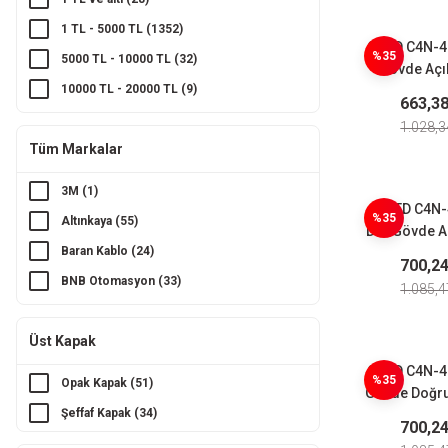
1 TL - 5000 TL (1352)
CNTD C4N-4
%35
5000 TL - 10000 TL (32)
Gövde Açıl
10000 TL - 20000 TL (9)
Ayarlı Metal
663,3
Limit S
20000 TL ve üzeri (17)
1.028,3
Tüm Markalar
3M (1)
CNTD C4N
%35
Altınkaya (55)
Dar Gövde Aç
Baran Kablo (24)
50mm K
700,2
Makaralı Lim
BNB Otomasyon (33)
1.085,4
Butto (215)
Üst Kapak
Bylion (8)
CNTD C4N-4
CKS (67)
%35
Opak Kapak (51)
Gövde Doğru
CNTD (187)
Şeffaf Kapak (34)
Kol Büyük 
700,2
Ebmpapst (18)
Limit S