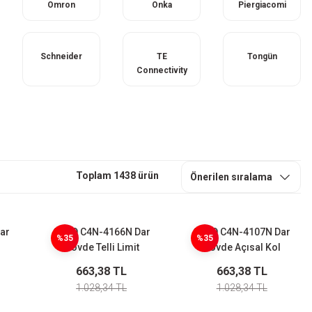
Omron
Onka
Piergiacomi
Schneider
TE
Tongün
Connectivity
Toplam 1438 ürün
ar
CNTD C4N-4166N Dar
CNTD C4N-4107N Dar
%35
%35
i
Gövde Telli Limit
Gövde Açısal Kol
Switch
Ayarlı Çubuk Limit
663,38 TL
663,38 TL
Switch
1.028,34 TL
1.028,34 TL