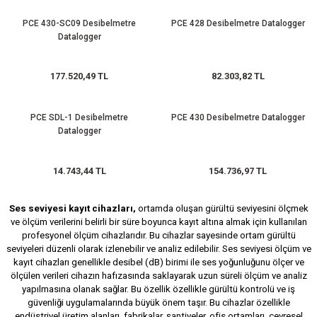
(Güç Ölçer) ve Wattmetreler
Sertlik Ölçüm Cihazları)
PCE 430-SC09 Desibelmetre
PCE 428 Desibelmetre Datalogger
Datalogger
çüm ve Test Cihazları
177.520,49 TL
82.303,82 TL
Şarj İstasyonu Ölçüm ve Test Cihazları
Test Cihazları
arj İstasyonları
 Cihazları
PCE SDL-1 Desibelmetre
PCE 430 Desibelmetre Datalogger
Datalogger
 Cihazları
14.743,44 TL
154.736,97 TL
Ses seviyesi kayıt cihazları,
ortamda oluşan gürültü seviyesini ölçmek
ve ölçüm verilerini belirli bir süre boyunca kayıt altına almak için kullanılan
profesyonel ölçüm cihazlarıdır. Bu cihazlar sayesinde ortam gürültü
seviyeleri düzenli olarak izlenebilir ve analiz edilebilir. Ses seviyesi ölçüm ve
r
kayıt cihazları genellikle desibel (dB) birimi ile ses yoğunluğunu ölçer ve
ölçülen verileri cihazın hafızasında saklayarak uzun süreli ölçüm ve analiz
ler
yapılmasına olanak sağlar. Bu özellik özellikle gürültü kontrolü ve iş
güvenliği uygulamalarında büyük önem taşır. Bu cihazlar özellikle
endüstriyel üretim alanları, fabrikalar, şantiyeler, ofis ortamları, çevresel