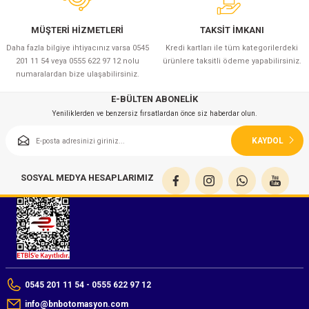
MÜŞTERİ HİZMETLERİ
TAKSİT İMKANI
Daha fazla bilgiye ihtiyacınız varsa 0545
Kredi kartları ile tüm kategorilerdeki
201 11 54 veya 0555 622 97 12 nolu
ürünlere taksitli ödeme yapabilirsiniz.
numaralardan bize ulaşabilirsiniz.
E-BÜLTEN ABONELİK
Yeniliklerden ve benzersiz fırsatlardan önce siz haberdar olun.
KAYDOL
SOSYAL MEDYA HESAPLARIMIZ
0545 201 11 54 - 0555 622 97 12
info@bnbotomasyon.com