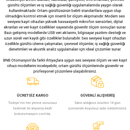
azları
gürültü ölçümleri ve iş sağlığı güvenliği uygulamalarında yaygın olarak
kullanılmaktadır. Ortam gürültüsünün belirli standartlara uygun olup
olmadığını kontrol etmek için önemli bir ölçüm ekipmanıdır. Modern ses
Radyasyon Ölçüm Cihazları)
seviyesi kayıt cihazları yüksek hassasiyetli mikrofon sensörleri, dijital
ekranları ve veri kayıt özellikleri sayesinde güvenilir ölçüm sonuçları sunar.
(Manyetik Ölçüm Cihazları)
Bazı gelişmiş modellerde USB veri aktarımı, bilgisayar yazılımı desteği ve
uzun süreli veri kaydı gibi özellikler bulunabilir. Ses seviyesi kayıt cihazları
özellikle gürültü izleme çalışmaları, çevresel ölçümler, iş sağlığı güvenliği
eoskop / Endoskop Kameralar
denetimleri ve akustik analiz uygulamaları için ideal çözümler sunar.
ihazları
BNB Otomasyon’da farklı ihtiyaçlara uygun ses seviyesi ölçüm ve veri kayıt
cihazı modellerini inceleyebilir, ortam gürültü ölçümlerinde güvenilir ve
profesyonel çözümlere ulaşabilirsiniz.
z Muayene Cihazları)
ÜCRETSİZ KARGO
GÜVENLİ ALIŞVERİŞ
Türkiye’nin her yerine sorunsuz
Satın aldığınız ürünleri 14 gün
teslimat ile alışveriş keyfi
içerisinde koşulsuz iade edebilirsiniz.
bnbotomasyon.com'da.