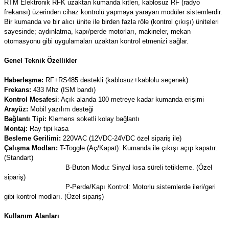
RTM Elektronik RFK uzaktan kumanda kitleri, kablosuz RF (radyo
(Güç Ölçer) ve Wattmetreler
Sertlik Ölçüm Cihazları)
frekansı) üzerinden cihaz kontrolü yapmaya yarayan modüler sistemlerdir.
Bir kumanda ve bir alıcı ünite ile birden fazla röle (kontrol çıkışı) üniteleri
sayesinde; aydınlatma, kapı/perde motorları, makineler, mekan
çüm ve Test Cihazları
otomasyonu gibi uygulamaları uzaktan kontrol etmenizi sağlar.
Şarj İstasyonu Ölçüm ve Test Cihazları
Test Cihazları
Genel Teknik Özellikler
Haberleşme:
RF+RS485 destekli (kablosuz+kablolu seçenek)
arj İstasyonları
 Cihazları
Frekans:
433 Mhz (ISM bandı)
Kontrol Mesafesi
: Açık alanda 100 metreye kadar kumanda erişimi
 Cihazları
Arayüz:
Mobil yazılım desteği
Bağlantı Tipi:
Klemens soketli kolay bağlantı
Montaj:
Ray tipi kasa
Besleme Gerilimi:
220VAC (12VDC-24VDC özel sipariş ile)
Çalışma Modları:
T-Toggle (Aç/Kapat): Kumanda ile çıkışı açıp kapatır.
(Standart)
B-Buton Modu: Sinyal kısa süreli tetikleme. (Özel
sipariş)
r
P-Perde/Kapı Kontrol: Motorlu sistemlerde ileri/geri
gibi kontrol modları. (Özel sipariş)
ler
Kullanım Alanları