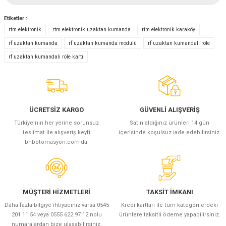
Etiketler :
Yorum Yaz
rtm elektronik
rtm elektronik uzaktan kumanda
rtm elektronik karaköy
rf uzaktan kumanda
rf uzaktan kumanda modülü
rf uzaktan kumandalı röle
rf uzaktan kumandalı röle kartı
ÜCRETSİZ KARGO
GÜVENLİ ALIŞVERİŞ
Türkiye’nin her yerine sorunsuz
Satın aldığınız ürünleri 14 gün
teslimat ile alışveriş keyfi
içerisinde koşulsuz iade edebilirsiniz.
bnbotomasyon.com'da.
MÜŞTERİ HİZMETLERİ
TAKSİT İMKANI
Daha fazla bilgiye ihtiyacınız varsa 0545
Kredi kartları ile tüm kategorilerdeki
201 11 54 veya 0555 622 97 12 nolu
ürünlere taksitli ödeme yapabilirsiniz.
numaralardan bize ulaşabilirsiniz.