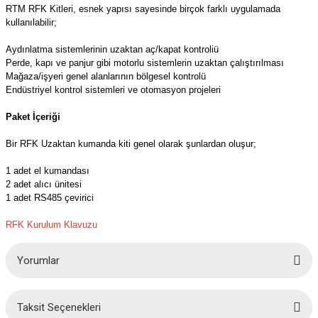
azları
RTM RFK Kitleri, esnek yapısı sayesinde birçok farklı uygulamada
kullanılabilir;
Radyasyon Ölçüm Cihazları)
Aydınlatma sistemlerinin uzaktan aç/kapat kontroliü
Perde, kapı ve panjur gibi motorlu sistemlerin uzaktan çalıştırılması
(Manyetik Ölçüm Cihazları)
Mağaza/işyeri genel alanlarının bölgesel kontrolü
Endüstriyel kontrol sistemleri ve otomasyon projeleri
eoskop / Endoskop Kameralar
Paket İçeriği
Bir RFK Uzaktan kumanda kiti genel olarak şunlardan oluşur;
ihazları
1 adet el kumandası
z Muayene Cihazları)
2 adet alıcı ünitesi
1 adet RS485 çevirici
RFK Kurulum Klavuzu
Yorumlar
Taksit Seçenekleri
Bu ürüne ilk yorumu siz yapın!