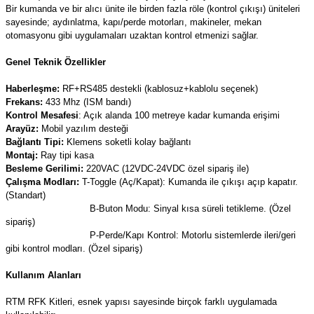
Bir kumanda ve bir alıcı ünite ile birden fazla röle (kontrol çıkışı) üniteleri
(Güç Ölçer) ve Wattmetreler
Sertlik Ölçüm Cihazları)
sayesinde; aydınlatma, kapı/perde motorları, makineler, mekan
otomasyonu gibi uygulamaları uzaktan kontrol etmenizi sağlar.
çüm ve Test Cihazları
Genel Teknik Özellikler
Şarj İstasyonu Ölçüm ve Test Cihazları
Test Cihazları
Haberleşme:
RF+RS485 destekli (kablosuz+kablolu seçenek)
Frekans:
433 Mhz (ISM bandı)
arj İstasyonları
 Cihazları
Kontrol Mesafesi
: Açık alanda 100 metreye kadar kumanda erişimi
Arayüz:
Mobil yazılım desteği
Bağlantı Tipi:
Klemens soketli kolay bağlantı
 Cihazları
Montaj:
Ray tipi kasa
Besleme Gerilimi:
220VAC (12VDC-24VDC özel sipariş ile)
Çalışma Modları:
T-Toggle (Aç/Kapat): Kumanda ile çıkışı açıp kapatır.
(Standart)
B-Buton Modu: Sinyal kısa süreli tetikleme. (Özel
sipariş)
P-Perde/Kapı Kontrol: Motorlu sistemlerde ileri/geri
gibi kontrol modları. (Özel sipariş)
r
Kullanım Alanları
ler
RTM RFK Kitleri, esnek yapısı sayesinde birçok farklı uygulamada