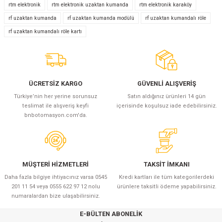
Yorum Yaz
rtm elektronik
rtm elektronik uzaktan kumanda
rtm elektronik karaköy
rf uzaktan kumanda
rf uzaktan kumanda modülü
rf uzaktan kumandalı röle
rf uzaktan kumandalı röle kartı
ÜCRETSİZ KARGO
GÜVENLİ ALIŞVERİŞ
Türkiye’nin her yerine sorunsuz
Satın aldığınız ürünleri 14 gün
teslimat ile alışveriş keyfi
içerisinde koşulsuz iade edebilirsiniz.
bnbotomasyon.com'da.
MÜŞTERİ HİZMETLERİ
TAKSİT İMKANI
Daha fazla bilgiye ihtiyacınız varsa 0545
Kredi kartları ile tüm kategorilerdeki
201 11 54 veya 0555 622 97 12 nolu
ürünlere taksitli ödeme yapabilirsiniz.
numaralardan bize ulaşabilirsiniz.
E-BÜLTEN ABONELİK