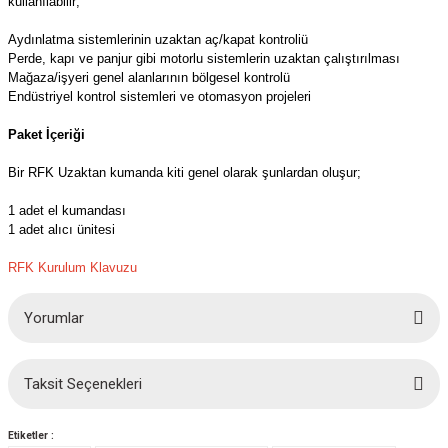
kullanılabilir;
azları
Aydınlatma sistemlerinin uzaktan aç/kapat kontroliü
Radyasyon Ölçüm Cihazları)
Perde, kapı ve panjur gibi motorlu sistemlerin uzaktan çalıştırılması
Mağaza/işyeri genel alanlarının bölgesel kontrolü
Endüstriyel kontrol sistemleri ve otomasyon projeleri
(Manyetik Ölçüm Cihazları)
Paket İçeriği
eoskop / Endoskop Kameralar
Bir RFK Uzaktan kumanda kiti genel olarak şunlardan oluşur;
ihazları
1 adet el kumandası
1 adet alıcı ünitesi
z Muayene Cihazları)
RFK Kurulum Klavuzu
Yorumlar
Taksit Seçenekleri
Bu ürüne ilk yorumu siz yapın!
Etiketler :