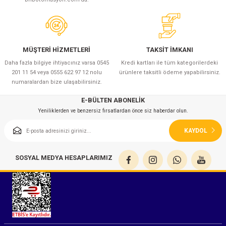
MÜŞTERİ HİZMETLERİ
TAKSİT İMKANI
Daha fazla bilgiye ihtiyacınız varsa 0545
Kredi kartları ile tüm kategorilerdeki
201 11 54 veya 0555 622 97 12 nolu
ürünlere taksitli ödeme yapabilirsiniz.
numaralardan bize ulaşabilirsiniz.
E-BÜLTEN ABONELİK
Yeniliklerden ve benzersiz fırsatlardan önce siz haberdar olun.
KAYDOL
SOSYAL MEDYA HESAPLARIMIZ