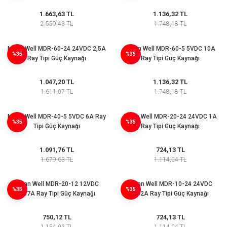
azları
1.663,63 TL
1.136,32 TL
2.559,43 TL
1.748,18 TL
Radyasyon Ölçüm Cihazları)
Mean Well MDR-60-24 24VDC 2,5A
Mean Well MDR-60-5 5VDC 10A
(Manyetik Ölçüm Cihazları)
%35
%35
Ray Tipi Güç Kaynağı
Ray Tipi Güç Kaynağı
eoskop / Endoskop Kameralar
1.047,20 TL
1.136,32 TL
1.611,07 TL
1.748,18 TL
ihazları
Mean Well MDR-40-5 5VDC 6A Ray
Mean Well MDR-20-24 24VDC 1A
%35
%35
Tipi Güç Kaynağı
Ray Tipi Güç Kaynağı
z Muayene Cihazları)
1.091,76 TL
724,13 TL
1.679,63 TL
1.114,04 TL
Mean Well MDR-20-12 12VDC
Mean Well MDR-10-24 24VDC
%35
%35
1,67A Ray Tipi Güç Kaynağı
0,42A Ray Tipi Güç Kaynağı
750,12 TL
724,13 TL