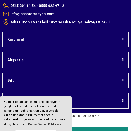
0545 201 11 54 - 0555 622 97 12
info@bnbotomasyon.com
Adres: İnönü Mahallesi 1952 Sokak No:17/A Gebze/KOCAELİ
Kurumsal
Alışveriş
Bilgi
Üyelik
Bu internet sitesinde, kullanıcı deneyimini
geliştirmek ve internet sitesinin verimli
çalışmasını sağlamak amacıyla çerezler
kullanılmaktadır. Bu internet sitesini
©2023 bnbotomasyon.com Tüm Hakları Saklıdır.
kullanarak bu çerezlerin kullanılmasını kabul
etmiş olursunuz.
Kişisel Veriler Politikası
Tüm bilgileriniz 256bit SSL Sertifikası ile korunmaktadır.