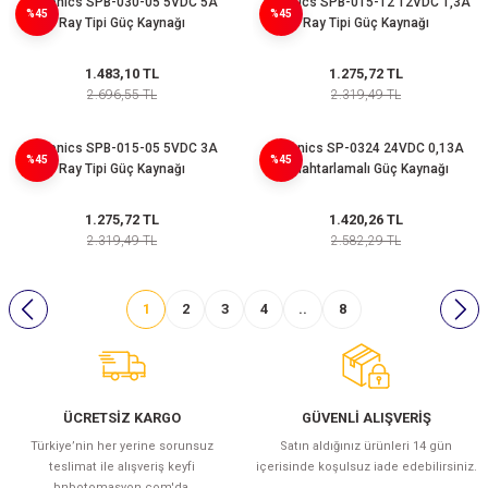
Autonics SPB-030-05 5VDC 5A
Autonics SPB-015-12 12VDC 1,3A
%45
%45
Ray Tipi Güç Kaynağı
Ray Tipi Güç Kaynağı
1.483,10 TL
1.275,72 TL
2.696,55 TL
2.319,49 TL
Autonics SPB-015-05 5VDC 3A
Autonics SP-0324 24VDC 0,13A
%45
%45
Ray Tipi Güç Kaynağı
Anahtarlamalı Güç Kaynağı
1.275,72 TL
1.420,26 TL
2.319,49 TL
2.582,29 TL
1
2
3
4
..
8
ÜCRETSİZ KARGO
GÜVENLİ ALIŞVERİŞ
Türkiye’nin her yerine sorunsuz
Satın aldığınız ürünleri 14 gün
teslimat ile alışveriş keyfi
içerisinde koşulsuz iade edebilirsiniz.
bnbotomasyon.com'da.