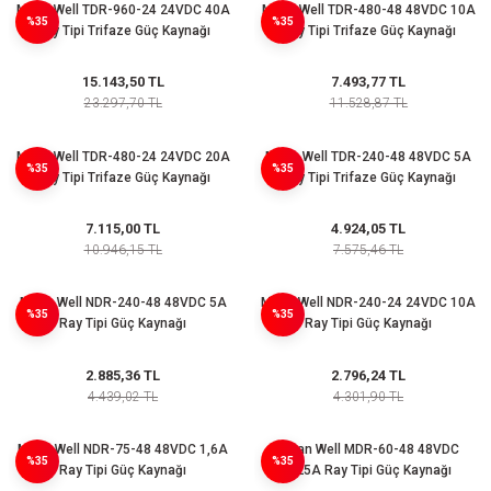
Mean Well TDR-960-24 24VDC 40A
Mean Well TDR-480-48 48VDC 10A
(Güç Ölçer) ve Wattmetreler
Sertlik Ölçüm Cihazları)
%35
%35
Ray Tipi Trifaze Güç Kaynağı
Ray Tipi Trifaze Güç Kaynağı
çüm ve Test Cihazları
15.143,50 TL
7.493,77 TL
23.297,70 TL
11.528,87 TL
Şarj İstasyonu Ölçüm ve Test Cihazları
Test Cihazları
Mean Well TDR-480-24 24VDC 20A
Mean Well TDR-240-48 48VDC 5A
%35
%35
Ray Tipi Trifaze Güç Kaynağı
Ray Tipi Trifaze Güç Kaynağı
arj İstasyonları
 Cihazları
7.115,00 TL
4.924,05 TL
 Cihazları
10.946,15 TL
7.575,46 TL
Mean Well NDR-240-48 48VDC 5A
Mean Well NDR-240-24 24VDC 10A
%35
%35
Ray Tipi Güç Kaynağı
Ray Tipi Güç Kaynağı
2.885,36 TL
2.796,24 TL
r
4.439,02 TL
4.301,90 TL
ler
Mean Well NDR-75-48 48VDC 1,6A
Mean Well MDR-60-48 48VDC
%35
%35
Ray Tipi Güç Kaynağı
1,25A Ray Tipi Güç Kaynağı