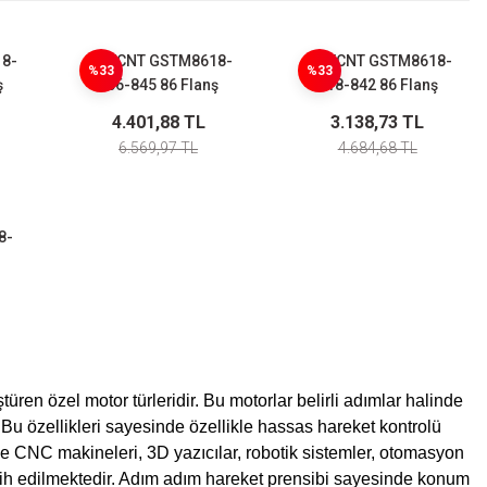
8-
GMTCNT GSTM8618-
GMTCNT GSTM8618-
%33
%33
ş
156-845 86 Flanş
118-842 86 Flanş
m
Nema 34 4,5A 12 Nm
Nema 34 4,2A 8,5 Nm
4.401,88 TL
3.138,73 TL
Step Motor
Step Motor
6.569,97 TL
4.684,68 TL
8-
Nm
üren özel motor türleridir. Bu motorlar belirli adımlar halinde
u özellikleri sayesinde özellikle hassas hareket kontrolü
le CNC makineleri, 3D yazıcılar, robotik sistemler, otomasyon
cih edilmektedir. Adım adım hareket prensibi sayesinde konum