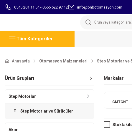
0545 201 11 54 - 0555 622 97 12
info@bnbotomasyon.com
Tüm Kategoriler
Anasayfa
Otomasyon Malzemeleri
Step Motorlar ve 
Ürün Grupları
Markalar
Step Motorlar
GMTCNT
Step Motorlar ve Sürücüler
Stoktakil
Akım