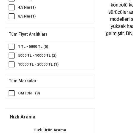
kontrolü ko
4,5 Nm (1)
sürücüler ar
8,5 Nm (1)
modelleri 
12 Nm (2)
yüksek has
gelmiştir. B
Tüm Fiyat Aralıkları
20 Nm (1)
24 Nm (1)
1 TL - 5000 TL (5)
5000 TL - 10000 TL (2)
10000 TL - 20000 TL (1)
Tüm Markalar
GMTCNT (8)
Hızlı Arama
Hızlı Ürün Arama