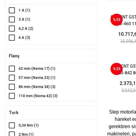
1 A (1)
GMTCNT GS
3 A (1)
%33
165-460 11
4,2 A (2)
Nema 42 6
10.717,
Step M
6 A (3)
15.996,
4,5 A (1)
Flanş
GMTCNT GS
42 mm (Nema 17) (1)
%33
080-842 8
57 mm (Nema 23) (1)
Nema 34 4,2
2.373,
Step M
86 mm (Nema 34) (3)
3.542,0
110 mm (Nema 42) (3)
Step motorlar
Tork
hareket e
0,34 Nm (1)
gerektiren s
makineleri, p
2 Nm (1)