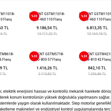
TM11018-
GMTCNT GSTM11018-
GMTCNT GSTM1101
%33
%33
0 Flanş
150-460 110 Flanş
115-460 110 Flan
A 24 Nm
Nema 42 6A 20 Nm
Nema 42 6A 12 N
63 TL
9.186,54 TL
6.813,35 TL
otor
Step Motor
Step Motor
46 TL
13.711,25 TL
10.169,18 TL
TM8618-
GMTCNT GSTM5718-
GMTCNT GSTM421
%33
%33
6 Flanş
080-830 57 Flanş
048-810 42 Flanş
A 4,5 Nm
Nema 23 3A 2 Nm
Nema 17 1A 0,34 
19 TL
1.416,26 TL
842,10 TL
otor
Step Motor
Step Motor
7 TL
2.113,82 TL
1.256,86 TL
, elektrik enerjisini hassas ve kontrollü mekanik harekete dönüşt
derek konum kontrolünün yüksek doğrulukla yapılmasını sağlar. B
istemlerde yaygın olarak kullanılmaktadır. Step motorlar genellik
aketleme makineleri ve endüstriyel kontrol uygulamalarında ter