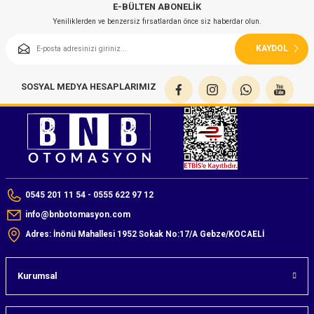
E-BÜLTEN ABONELİK
azları
Yeniliklerden ve benzersiz fırsatlardan önce siz haberdar olun.
Radyasyon Ölçüm Cihazları)
KAYDOL
(Manyetik Ölçüm Cihazları)
SOSYAL MEDYA HESAPLARIMIZ
eoskop / Endoskop Kameralar
ihazları
z Muayene Cihazları)
0545 201 11 54 - 0555 622 97 12
info@bnbotomasyon.com
Adres: İnönü Mahallesi 1952 Sokak No:17/A Gebze/KOCAELİ
Kurumsal