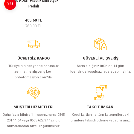
Emas PDM1 Plastik Mini Ayak
%48
(Güç Ölçer) ve Wattmetreler
Sertlik Ölçüm Cihazları)
Pedalı
çüm ve Test Cihazları
405,60 TL
780,00 TL
Şarj İstasyonu Ölçüm ve Test Cihazları
Test Cihazları
arj İstasyonları
 Cihazları
ÜCRETSİZ KARGO
GÜVENLİ ALIŞVERİŞ
 Cihazları
Türkiye’nin her yerine sorunsuz
Satın aldığınız ürünleri 14 gün
teslimat ile alışveriş keyfi
içerisinde koşulsuz iade edebilirsiniz.
bnbotomasyon.com'da.
MÜŞTERİ HİZMETLERİ
TAKSİT İMKANI
r
Daha fazla bilgiye ihtiyacınız varsa 0545
Kredi kartları ile tüm kategorilerdeki
201 11 54 veya 0555 622 97 12 nolu
ürünlere taksitli ödeme yapabilirsiniz.
ler
numaralardan bize ulaşabilirsiniz.