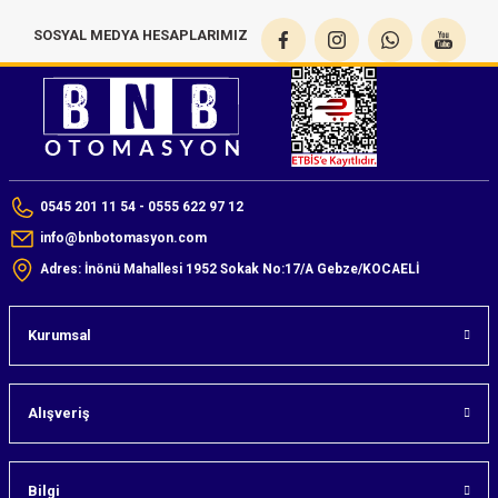
azları
SOSYAL MEDYA HESAPLARIMIZ
Radyasyon Ölçüm Cihazları)
(Manyetik Ölçüm Cihazları)
eoskop / Endoskop Kameralar
0545 201 11 54 - 0555 622 97 12
ihazları
info@bnbotomasyon.com
Adres: İnönü Mahallesi 1952 Sokak No:17/A Gebze/KOCAELİ
z Muayene Cihazları)
Kurumsal
Alışveriş
Bilgi