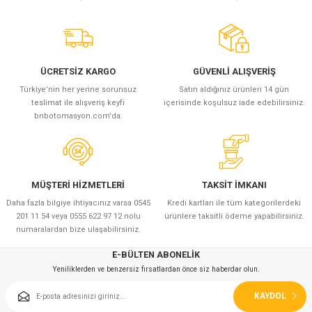
(Güç Ölçer) ve Wattmetreler
Sertlik Ölçüm Cihazları)
çüm ve Test Cihazları
ÜCRETSİZ KARGO
GÜVENLİ ALIŞVERİŞ
Şarj İstasyonu Ölçüm ve Test Cihazları
Test Cihazları
Türkiye’nin her yerine sorunsuz
Satın aldığınız ürünleri 14 gün
teslimat ile alışveriş keyfi
içerisinde koşulsuz iade edebilirsiniz.
arj İstasyonları
 Cihazları
bnbotomasyon.com'da.
 Cihazları
MÜŞTERİ HİZMETLERİ
TAKSİT İMKANI
Daha fazla bilgiye ihtiyacınız varsa 0545
Kredi kartları ile tüm kategorilerdeki
201 11 54 veya 0555 622 97 12 nolu
ürünlere taksitli ödeme yapabilirsiniz.
numaralardan bize ulaşabilirsiniz.
r
E-BÜLTEN ABONELİK
Yeniliklerden ve benzersiz fırsatlardan önce siz haberdar olun.
ler
KAYDOL