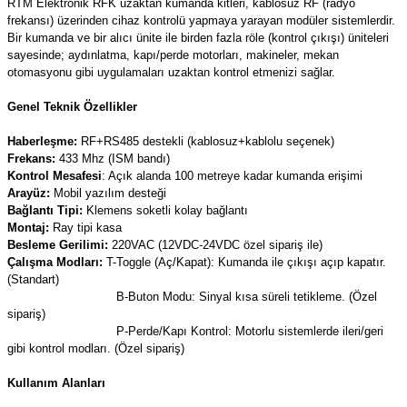
RTM Elektronik RFK uzaktan kumanda kitleri, kablosuz RF (radyo
(Güç Ölçer) ve Wattmetreler
Sertlik Ölçüm Cihazları)
frekansı) üzerinden cihaz kontrolü yapmaya yarayan modüler sistemlerdir.
Bir kumanda ve bir alıcı ünite ile birden fazla röle (kontrol çıkışı) üniteleri
sayesinde; aydınlatma, kapı/perde motorları, makineler, mekan
çüm ve Test Cihazları
otomasyonu gibi uygulamaları uzaktan kontrol etmenizi sağlar.
Şarj İstasyonu Ölçüm ve Test Cihazları
Test Cihazları
Genel Teknik Özellikler
Haberleşme:
RF+RS485 destekli (kablosuz+kablolu seçenek)
arj İstasyonları
 Cihazları
Frekans:
433 Mhz (ISM bandı)
Kontrol Mesafesi
: Açık alanda 100 metreye kadar kumanda erişimi
 Cihazları
Arayüz:
Mobil yazılım desteği
Bağlantı Tipi:
Klemens soketli kolay bağlantı
Montaj:
Ray tipi kasa
Besleme Gerilimi:
220VAC (12VDC-24VDC özel sipariş ile)
Çalışma Modları:
T-Toggle (Aç/Kapat): Kumanda ile çıkışı açıp kapatır.
(Standart)
B-Buton Modu: Sinyal kısa süreli tetikleme. (Özel
sipariş)
r
P-Perde/Kapı Kontrol: Motorlu sistemlerde ileri/geri
gibi kontrol modları. (Özel sipariş)
ler
Kullanım Alanları