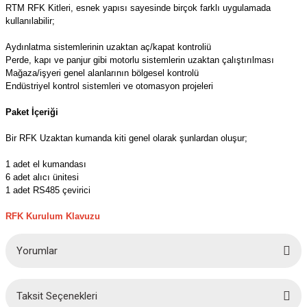
azları
RTM RFK Kitleri, esnek yapısı sayesinde birçok farklı uygulamada
kullanılabilir;
Radyasyon Ölçüm Cihazları)
Aydınlatma sistemlerinin uzaktan aç/kapat kontroliü
Perde, kapı ve panjur gibi motorlu sistemlerin uzaktan çalıştırılması
Mağaza/işyeri genel alanlarının bölgesel kontrolü
(Manyetik Ölçüm Cihazları)
Endüstriyel kontrol sistemleri ve otomasyon projeleri
eoskop / Endoskop Kameralar
Paket İçeriği
Bir RFK Uzaktan kumanda kiti genel olarak şunlardan oluşur;
ihazları
1 adet el kumandası
z Muayene Cihazları)
6 adet alıcı ünitesi
1 adet RS485 çevirici
RFK Kurulum Klavuzu
Yorumlar
Taksit Seçenekleri
Bu ürüne ilk yorumu siz yapın!