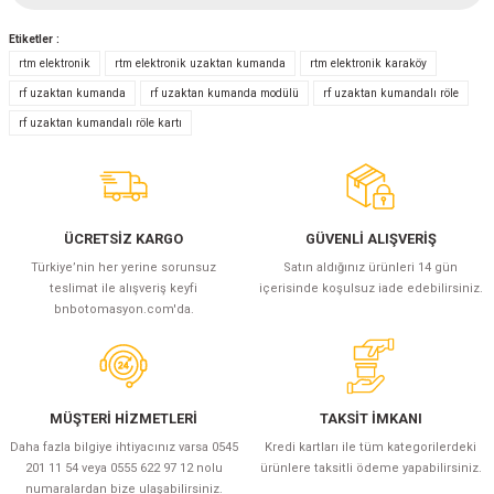
Etiketler :
Yorum Yaz
rtm elektronik
rtm elektronik uzaktan kumanda
rtm elektronik karaköy
rf uzaktan kumanda
rf uzaktan kumanda modülü
rf uzaktan kumandalı röle
rf uzaktan kumandalı röle kartı
ÜCRETSİZ KARGO
GÜVENLİ ALIŞVERİŞ
Türkiye’nin her yerine sorunsuz
Satın aldığınız ürünleri 14 gün
teslimat ile alışveriş keyfi
içerisinde koşulsuz iade edebilirsiniz.
bnbotomasyon.com'da.
MÜŞTERİ HİZMETLERİ
TAKSİT İMKANI
Daha fazla bilgiye ihtiyacınız varsa 0545
Kredi kartları ile tüm kategorilerdeki
201 11 54 veya 0555 622 97 12 nolu
ürünlere taksitli ödeme yapabilirsiniz.
numaralardan bize ulaşabilirsiniz.