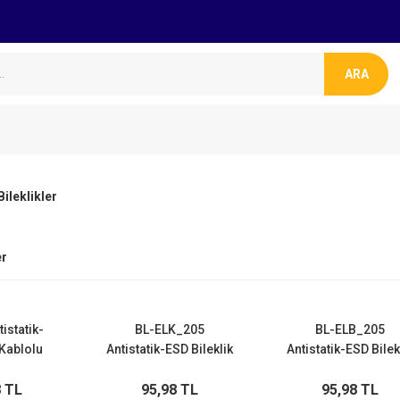
ARA
ileklikler
er
istatik-
BL-ELK_205
BL-ELB_205
Kablolu
Antistatik-ESD Bileklik
Antistatik-ESD Bilek
lik
Kablosu
Kablosu
8 TL
95,98 TL
95,98 TL