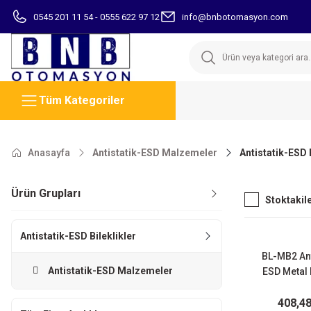
0545 201 11 54 - 0555 622 97 12
info@bnbotomasyon.com
Tüm Kategoriler
Anasayfa
Antistatik-ESD Malzemeler
Antistatik-ESD B
Ürün Grupları
Stoktakil
Antistatik-ESD Bileklikler
BL-MB2 Ant
Antistatik-ESD Malzemeler
ESD Metal 
Bilek
408,4