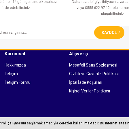
 ürünleri 14 gün içerisinde koşulsuz
Daha fazla bilgiye ihtiyacınız vars
iade edebilirsiniz.
veya 0555 622 97 12 nolu numar
ulaşabilirsiniz.
KAYDOL
Kurumsal
Alışveriş
Hakkımızda
Mesafeli Satış Sözleşmesi
İletişim
Gizlilik ve Güvenlik Politikası
İletişim Formu
İptal İade Koşullari
Kişisel Veriler Politikası
erimli çalışmasını sağlamak amacıyla çerezler kullanılmaktadır. Bu internet sitesin