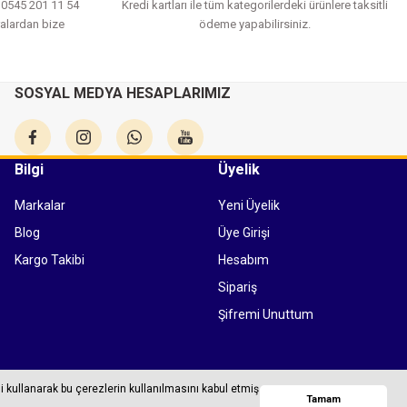
a 0545 201 11 54
Kredi kartları ile tüm kategorilerdeki ürünlere taksitli
alardan bize
ödeme yapabilirsiniz.
SOSYAL MEDYA HESAPLARIMIZ
Bilgi
Üyelik
Markalar
Yeni Üyelik
Blog
Üye Girişi
Kargo Takibi
Hesabım
Sipariş
Şifremi Unuttum
Tüm bilgileriniz 256bit SSL Sertifikası ile korunmaktadır.
i kullanarak bu çerezlerin kullanılmasını kabul etmiş
Whatsapp
Tamam