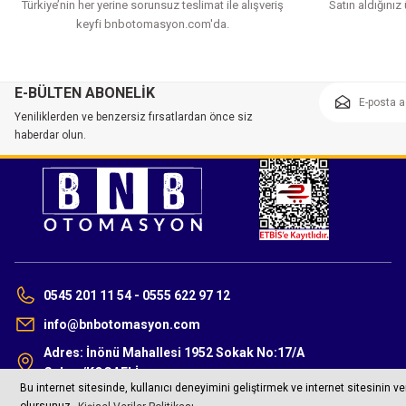
Türkiye’nin her yerine sorunsuz teslimat ile alışveriş
Satın aldığınız
keyfi bnbotomasyon.com'da.
E-BÜLTEN ABONELİK
Yeniliklerden ve benzersiz fırsatlardan önce siz
haberdar olun.
0545 201 11 54 - 0555 622 97 12
info@bnbotomasyon.com
Adres: İnönü Mahallesi 1952 Sokak No:17/A
Gebze/KOCAELİ
©2023 bnbotomasyon.com Tüm Hakları Saklıdır.
Bu internet sitesinde, kullanıcı deneyimini geliştirmek ve internet sitesinin v