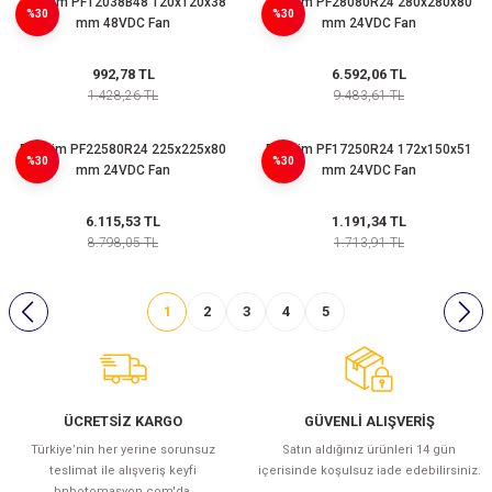
Plastim PF12038B48 120x120x38
Plastim PF28080R24 280x280x80
%30
%30
mm 48VDC Fan
mm 24VDC Fan
992,78 TL
6.592,06 TL
1.428,26 TL
9.483,61 TL
Plastim PF22580R24 225x225x80
Plastim PF17250R24 172x150x51
%30
%30
mm 24VDC Fan
mm 24VDC Fan
6.115,53 TL
1.191,34 TL
8.798,05 TL
1.713,91 TL
1
2
3
4
5
ÜCRETSİZ KARGO
GÜVENLİ ALIŞVERİŞ
Türkiye’nin her yerine sorunsuz
Satın aldığınız ürünleri 14 gün
teslimat ile alışveriş keyfi
içerisinde koşulsuz iade edebilirsiniz.
bnbotomasyon.com'da.