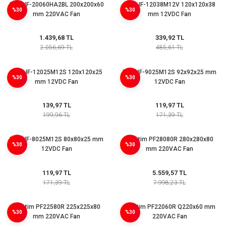
Isıso IF-20060HA2BL 200x200x60
Isıso IF-12038M12V 120x120x38
(Güç Ölçer) ve Wattmetreler
Sertlik Ölçüm Cihazları)
%30
%30
mm 220VAC Fan
mm 12VDC Fan
çüm ve Test Cihazları
1.439,68 TL
339,92 TL
2.056,69 TL
485,61 TL
Şarj İstasyonu Ölçüm ve Test Cihazları
Test Cihazları
Isıso IF-12025M12S 120x120x25
Isıso IF-9025M12S 92x92x25 mm
%30
%30
mm 12VDC Fan
12VDC Fan
arj İstasyonları
 Cihazları
139,97 TL
119,97 TL
 Cihazları
199,96 TL
171,39 TL
Isıso IF-8025M12S 80x80x25 mm
Plastim PF28080R 280x280x80
%30
%30
12VDC Fan
mm 220VAC Fan
119,97 TL
5.559,57 TL
r
171,39 TL
7.998,23 TL
ler
Plastim PF22580R 225x225x80
Plastim PF22060R Q220x60 mm
%30
%30
mm 220VAC Fan
220VAC Fan