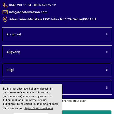
0545 201 11 54 - 0555 622 97 12
info@bnbotomasyon.com
Adres: İnönü Mahallesi 1952 Sokak No:17/A Gebze/KOCAELİ
Kurumsal
Alışveriş
Bilgi
Üyelik
Bu internet sitesinde, kullanıcı deneyimini
geliştirmek ve internet sitesinin verimli
çalışmasını sağlamak amacıyla çerezler
kullanılmaktadır. Bu internet sitesini
©2023 bnbotomasyon.com Tüm Hakları Saklıdır.
kullanarak bu çerezlerin kullanılmasını kabul
etmiş olursunuz.
Kişisel Veriler Politikası
Tüm bilgileriniz 256bit SSL Sertifikası ile korunmaktadır.