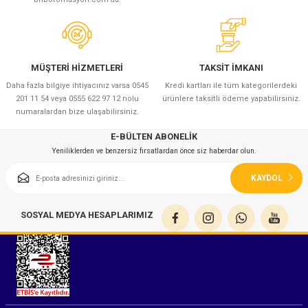
MÜŞTERİ HİZMETLERİ
TAKSİT İMKANI
Daha fazla bilgiye ihtiyacınız varsa 0545
Kredi kartları ile tüm kategorilerdeki
201 11 54 veya 0555 622 97 12 nolu
ürünlere taksitli ödeme yapabilirsiniz.
numaralardan bize ulaşabilirsiniz.
E-BÜLTEN ABONELİK
Yeniliklerden ve benzersiz fırsatlardan önce siz haberdar olun.
KAYDOL
SOSYAL MEDYA HESAPLARIMIZ