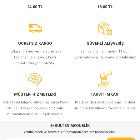
24,00 TL
18,00 TL
leri
ık Seviyesi Ölçüm Cihazları)
ayıt Cihazları
rı
ve Sürücüler
Saatleri
lterleri
ı
Manyetik Piston Sensörleri
Sayıcılar ve Takometreler
Modbus Gateway
14x51 mm gG Gecikmeli Porselen Sigor
22 mm Buzzerler
zörler
 (Ses Seviyesi Ölçüm Cihazları)
ları
nleri
ülatörleri
i
Sıcaklık Sensörleri
Sıcaklık Kontrol Cihazları
ZigBee Çözümler
14x51 mm aR Hızlı Porselen Sigortalar
Q53 Işıklı Kolonlar
ük Cihazları
r
anda Kitleri
trol Röleleri
Basınç Transmitterleri
Soğutma, Klima ve Defrost Kontrol Cihaz
22x58 mm gG Gecikmeli Porselen Sigor
Q60 Borulu İkaz Lambaları
ÜCRETSİZ KARGO
GÜVENLİ ALIŞVERİŞ
Türkiye’nin her yerine sorunsuz
Satın aldığınız ürünleri 14 gün
 Test Cihazları
r ve Yağ Ölçüm Cihazları
 Malzemeleri
i
 Kablolar
Enkoderler
Zaman Röleleri
Forklift Sigortaları
Q70 Işıklı Kolonlar
teslimat ile alışveriş keyfi
içerisinde koşulsuz iade edebilirsiniz.
bnbotomasyon.com'da.
nlik Test Cihazları
k Makinaları
Lineer Potansiyometreler
Termik Sigortalar
aynakları
Su Analiz Cihazları
ukları
lar
Güvenlik Bariyerleri
MÜŞTERİ HİZMETLERİ
TAKSİT İMKANI
ları
ihazları
Otomatik Kapı Sensörleri
Daha fazla bilgiye ihtiyacınız varsa 0545
Kredi kartları ile tüm kategorilerdeki
201 11 54 veya 0555 622 97 12 nolu
ürünlere taksitli ödeme yapabilirsiniz.
numaralardan bize ulaşabilirsiniz.
arı
 Kalınlığı Ölçüm Cihazları
E-BÜLTEN ABONELİK
Cihazları
a) Test Cihazları
Işıklı Kolon ve Buzzerler
Yeniliklerden ve benzersiz fırsatlardan önce siz haberdar olun.