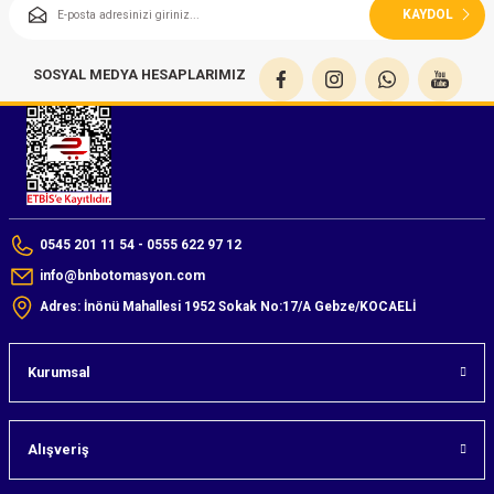
KAYDOL
(Güç Ölçer) ve Wattmetreler
Sertlik Ölçüm Cihazları)
çüm ve Test Cihazları
SOSYAL MEDYA HESAPLARIMIZ
Şarj İstasyonu Ölçüm ve Test Cihazları
Test Cihazları
arj İstasyonları
 Cihazları
 Cihazları
0545 201 11 54 - 0555 622 97 12
info@bnbotomasyon.com
Adres: İnönü Mahallesi 1952 Sokak No:17/A Gebze/KOCAELİ
Kurumsal
r
Alışveriş
ler