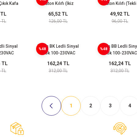
(Çıkık Kafa
Buton Kılıfı (İkiz
Buton Kılıfı (Tekli
ar İçin)
Butonlar İçin)
Butonlar İçin)
 TL
65,52 TL
49,92 TL
 TL
126,00 TL
96,00 TL
li Sinyal
Emas BK Ledli Sinyal
Emas BB Ledli Siny
%48
%48
230VAC
Blok 100-230VAC
Blok 100-230VAC
i
Kırmızı
Beyaz
4 TL
162,24 TL
162,24 TL
 TL
312,00 TL
312,00 TL
1
2
3
4