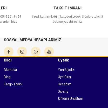
ERİ
TAKSİT İMKANI
a 0545 201 11 54
Kredi kartları ile tüm kategorilerdeki ürünlere taksitli
alardan bize
ödeme yapabilirsiniz.
SOSYAL MEDYA HESAPLARIMIZ
Bilgi
Üyelik
Markalar
Yeni Üyelik
Blog
Üye Girişi
Kargo Takibi
Hesabım
Sipariş
Şifremi Unuttum