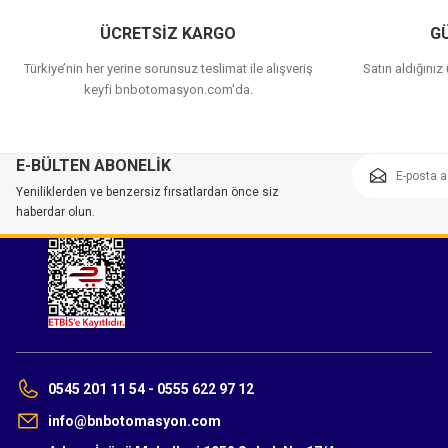
ÜCRETSİZ KARGO
GÜ
Türkiye’nin her yerine sorunsuz teslimat ile alışveriş
Satın aldığınız
keyfi bnbotomasyon.com'da.
E-BÜLTEN ABONELİK
Yeniliklerden ve benzersiz fırsatlardan önce siz
haberdar olun.
0545 201 11 54 - 0555 622 97 12
info@bnbotomasyon.com