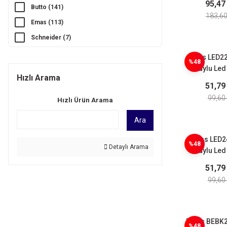
95,47
Butto (141)
Stop
183,60
Emas (113)
Schneider (7)
Emas LED2
%48
Duylu Led
Hızlı Arama
220VAC 
51,79
99,60
Hızlı Ürün Arama
Ara
Emas LED2
%48
Detaylı Arama
Duylu Led
24VAC/DC
51,79
99,60
Emas BEBK21
%48