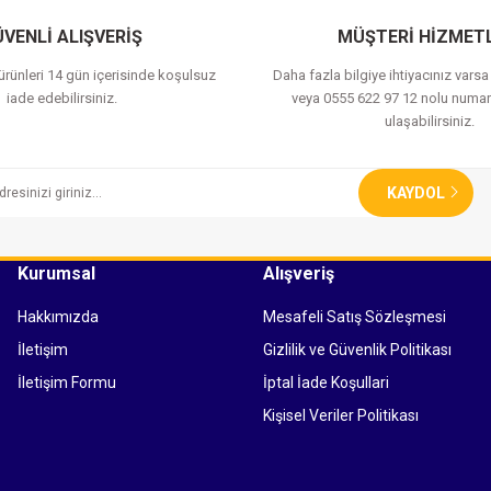
VENLİ ALIŞVERİŞ
MÜŞTERİ HİZMETL
 ürünleri 14 gün içerisinde koşulsuz
Daha fazla bilgiye ihtiyacınız vars
iade edebilirsiniz.
veya 0555 622 97 12 nolu numar
ulaşabilirsiniz.
KAYDOL
Kurumsal
Alışveriş
Hakkımızda
Mesafeli Satış Sözleşmesi
İletişim
Gizlilik ve Güvenlik Politikası
İletişim Formu
İptal İade Koşullari
Kişisel Veriler Politikası