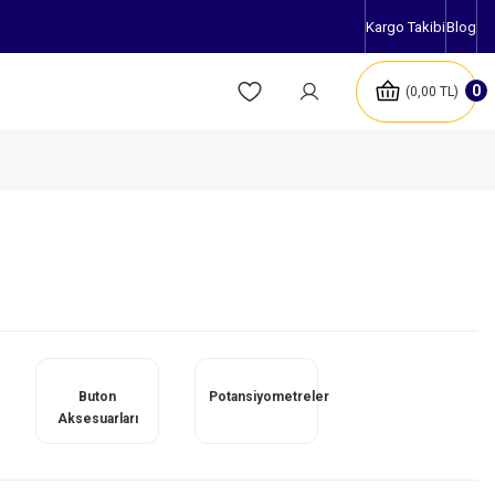
Kargo Takibi
Blog
0
0,00 TL
Buton
Potansiyometreler
Aksesuarları