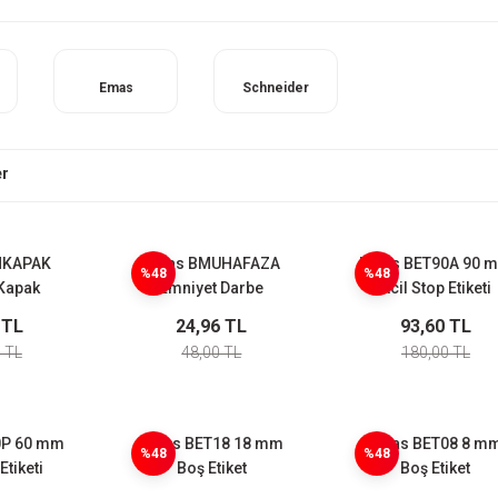
Emas
Schneider
er
NKAPAK
Emas BMUHAFAZA
Emas BET90A 90 
%48
%48
Kapak
Emniyet Darbe
Acil Stop Etiketi
ma
Koruma
Alüminyum(Emerg
 TL
24,96 TL
93,60 TL
Stop)
 TL
48,00 TL
180,00 TL
0P 60 mm
Emas BET18 18 mm
Emas BET08 8 m
%48
%48
Etiketi
Boş Etiket
Boş Etiket
ergency