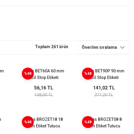
Toplam 261 ürün
mm
Emas BET60A 60 mm
Emas BET90P 90 mm
%48
%48
Acil Stop Etiketi
Acil Stop Etiketi
ency
Alüminyum(Emergency
Plastik(Emergency
56,16 TL
141,02 TL
Stop)
Stop)
108,00 TL
271,20 TL
m
Emas BROZET18 18
Emas BROZET08 8
%48
%48
mm Etiket Tutucu
mm Etiket Tutucu