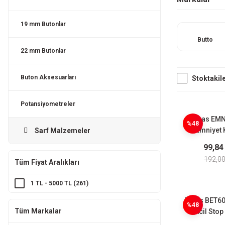
19 mm Butonlar
Butto
22 mm Butonlar
Buton Aksesuarları
Stoktakil
Potansiyometreler
Emas EM
%48
Emniyet 
Sarf Malzemeler
Koru
99,84
192,00
Tüm Fiyat Aralıkları
1 TL - 5000 TL (261)
Emas BET6
%48
Tüm Markalar
Acil Stop 
Plastik(Em