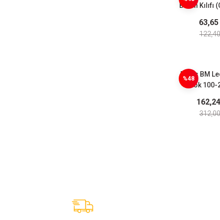
Buton Kılıfı 
İkiz Butonl
63,65
122,40
Emas BM Led
%48
Blok 100-
Mav
162,2
312,00