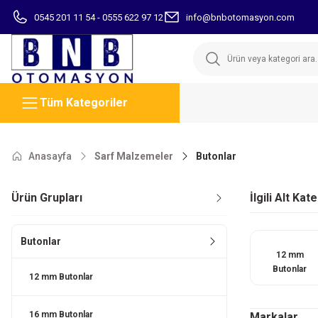
0545 201 11 54 - 0555 622 97 12
info@bnbotomasyon.com
Tüm Kategoriler
Anasayfa
Sarf Malzemeler
Butonlar
Ürün Grupları
İlgili Alt Kat
Butonlar
12 mm
Butonlar
12 mm Butonlar
16 mm Butonlar
Markalar