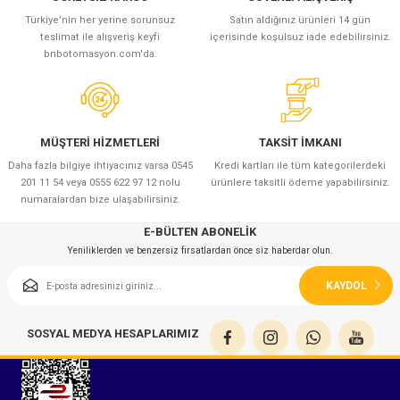
leri
ık Seviyesi Ölçüm Cihazları)
ayıt Cihazları
rı
ve Sürücüler
Saatleri
lterleri
ı
Türkiye’nin her yerine sorunsuz
Manyetik Piston Sensörleri
Sayıcılar ve Takometreler
Modbus Gateway
14x51 mm gG Gecikmeli Porselen Sigor
22 mm Buzzerler
Satın aldığınız ürünleri 14 gün
teslimat ile alışveriş keyfi
içerisinde koşulsuz iade edebilirsiniz.
bnbotomasyon.com'da.
zörler
 (Ses Seviyesi Ölçüm Cihazları)
ları
nleri
ülatörleri
i
Sıcaklık Sensörleri
Sıcaklık Kontrol Cihazları
ZigBee Çözümler
14x51 mm aR Hızlı Porselen Sigortalar
Q53 Işıklı Kolonlar
ük Cihazları
r
anda Kitleri
trol Röleleri
Basınç Transmitterleri
Soğutma, Klima ve Defrost Kontrol Cihaz
22x58 mm gG Gecikmeli Porselen Sigor
Q60 Borulu İkaz Lambaları
MÜŞTERİ HİZMETLERİ
TAKSİT İMKANI
 Test Cihazları
r ve Yağ Ölçüm Cihazları
 Malzemeleri
i
 Kablolar
Enkoderler
Zaman Röleleri
Forklift Sigortaları
Q70 Işıklı Kolonlar
Daha fazla bilgiye ihtiyacınız varsa 0545
Kredi kartları ile tüm kategorilerdeki
201 11 54 veya 0555 622 97 12 nolu
ürünlere taksitli ödeme yapabilirsiniz.
nlik Test Cihazları
k Makinaları
Lineer Potansiyometreler
Termik Sigortalar
numaralardan bize ulaşabilirsiniz.
E-BÜLTEN ABONELİK
aynakları
Su Analiz Cihazları
ukları
lar
Güvenlik Bariyerleri
Yeniliklerden ve benzersiz fırsatlardan önce siz haberdar olun.
ları
ihazları
Otomatik Kapı Sensörleri
KAYDOL
arı
 Kalınlığı Ölçüm Cihazları
SOSYAL MEDYA HESAPLARIMIZ
Cihazları
a) Test Cihazları
Işıklı Kolon ve Buzzerler