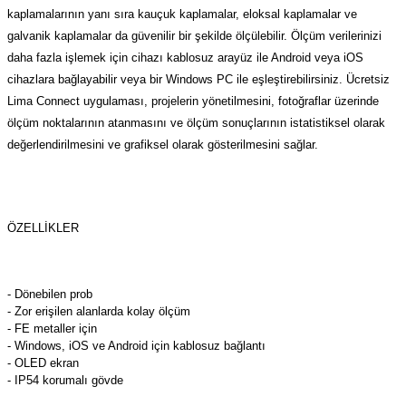
azları
kaplamalarının yanı sıra kauçuk kaplamalar, eloksal kaplamalar ve
galvanik kaplamalar da güvenilir bir şekilde ölçülebilir. Ölçüm verilerinizi
Radyasyon Ölçüm Cihazları)
daha fazla işlemek için cihazı kablosuz arayüz ile Android veya iOS
cihazlara bağlayabilir veya bir Windows PC ile eşleştirebilirsiniz. Ücretsiz
(Manyetik Ölçüm Cihazları)
Lima Connect uygulaması, projelerin yönetilmesini, fotoğraflar üzerinde
ölçüm noktalarının atanmasını ve ölçüm sonuçlarının istatistiksel olarak
eoskop / Endoskop Kameralar
değerlendirilmesini ve grafiksel olarak gösterilmesini sağlar.
ihazları
ÖZELLIKLER
z Muayene Cihazları)
- Dönebilen prob
- Zor erişilen alanlarda kolay ölçüm
- FE metaller için
- Windows, iOS ve Android için kablosuz bağlantı
- OLED ekran
- IP54 korumalı gövde