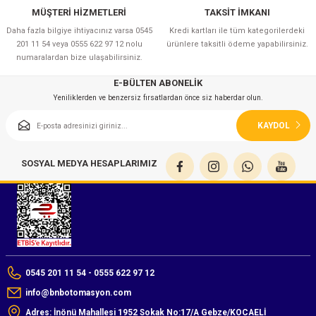
MÜŞTERİ HİZMETLERİ
TAKSİT İMKANI
Daha fazla bilgiye ihtiyacınız varsa 0545
Kredi kartları ile tüm kategorilerdeki
201 11 54 veya 0555 622 97 12 nolu
ürünlere taksitli ödeme yapabilirsiniz.
numaralardan bize ulaşabilirsiniz.
E-BÜLTEN ABONELİK
Yeniliklerden ve benzersiz fırsatlardan önce siz haberdar olun.
KAYDOL
SOSYAL MEDYA HESAPLARIMIZ
0545 201 11 54 - 0555 622 97 12
info@bnbotomasyon.com
Adres: İnönü Mahallesi 1952 Sokak No:17/A Gebze/KOCAELİ