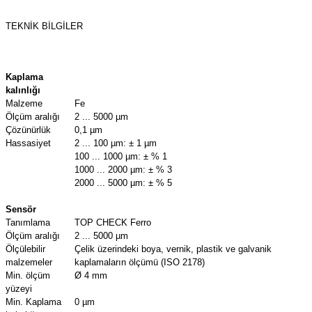
TEKNIK BILGILER
Kaplama
kalınlığı
Malzeme
Fe
Ölçüm aralığı
2 ... 5000 µm
Çözünürlük
0,1 µm
Hassasiyet
2 ... 100 µm: ± 1 µm
100 ... 1000 µm: ± % 1
1000 ... 2000 µm: ± % 3
2000 ... 5000 µm: ± % 5
Sensör
Tanımlama
TOP CHECK Ferro
Ölçüm aralığı
2 ... 5000 µm
Ölçülebilir
Çelik üzerindeki boya, vernik, plastik ve galvanik
malzemeler
kaplamaların ölçümü (ISO 2178)
Min. ölçüm
Ø 4 mm
yüzeyi
Min. Kaplama
0 µm