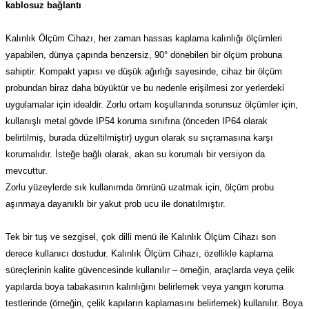
kablosuz bağlantı
(Güç Ölçer) ve Wattmetreler
Sertlik Ölçüm Cihazları)
Kalınlık Ölçüm Cihazı, her zaman hassas kaplama kalınlığı ölçümleri
çüm ve Test Cihazları
yapabilen, dünya çapında benzersiz, 90° dönebilen bir ölçüm probuna
sahiptir. Kompakt yapısı ve düşük ağırlığı sayesinde, cihaz bir ölçüm
Şarj İstasyonu Ölçüm ve Test Cihazları
Test Cihazları
probundan biraz daha büyüktür ve bu nedenle erişilmesi zor yerlerdeki
uygulamalar için idealdir. Zorlu ortam koşullarında sorunsuz ölçümler için,
arj İstasyonları
 Cihazları
kullanışlı metal gövde IP54 koruma sınıfına (önceden IP64 olarak
belirtilmiş, burada düzeltilmiştir) uygun olarak su sıçramasına karşı
 Cihazları
korumalıdır. İsteğe bağlı olarak, akan su korumalı bir versiyon da
mevcuttur.
Zorlu yüzeylerde sık kullanımda ömrünü uzatmak için, ölçüm probu
aşınmaya dayanıklı bir yakut prob ucu ile donatılmıştır.
Tek bir tuş ve sezgisel, çok dilli menü ile Kalınlık Ölçüm Cihazı son
r
derece kullanıcı dostudur. Kalınlık Ölçüm Cihazı, özellikle kaplama
süreçlerinin kalite güvencesinde kullanılır – örneğin, araçlarda veya çelik
ler
yapılarda boya tabakasının kalınlığını belirlemek veya yangın koruma
testlerinde (örneğin, çelik kapıların kaplamasını belirlemek) kullanılır. Boya