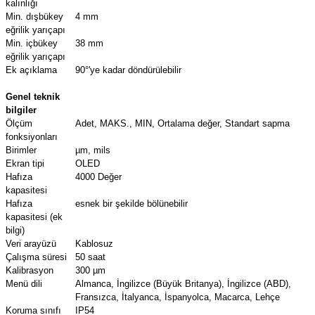
kalınlığı
Min. dışbükey
4 mm
eğrilik yarıçapı
Min. içbükey
38 mm
eğrilik yarıçapı
Ek açıklama
90°'ye kadar döndürülebilir
Genel teknik
bilgiler
Ölçüm
Adet, MAKS., MIN, Ortalama değer, Standart sapma
fonksiyonları
Birimler
µm, mils
Ekran tipi
OLED
Hafıza
4000 Değer
kapasitesi
Hafıza
esnek bir şekilde bölünebilir
kapasitesi (ek
bilgi)
Veri arayüzü
Kablosuz
Çalışma süresi
50 saat
Kalibrasyon
300 µm
Menü dili
Almanca, İngilizce (Büyük Britanya), İngilizce (ABD),
Fransızca, İtalyanca, İspanyolca, Macarca, Lehçe
Koruma sınıfı
IP54