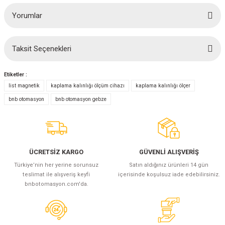
Yorumlar
Taksit Seçenekleri
Bu ürüne ilk yorumu siz yapın!
Etiketler :
Yorum Yaz
list magnetik
kaplama kalınlığı ölçüm cihazı
kaplama kalınlığı ölçer
bnb otomasyon
bnb otomasyon gebze
ÜCRETSİZ KARGO
GÜVENLİ ALIŞVERİŞ
Türkiye’nin her yerine sorunsuz
Satın aldığınız ürünleri 14 gün
teslimat ile alışveriş keyfi
içerisinde koşulsuz iade edebilirsiniz.
bnbotomasyon.com'da.