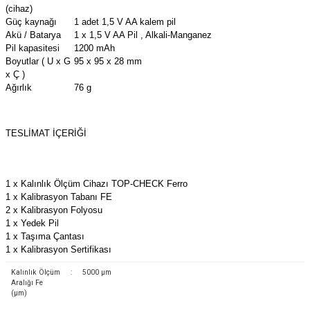
(cihaz)
Güç kaynağı
1 adet 1,5 V AA kalem pil
Akü / Batarya
1 x 1,5 V AA Pil , Alkali-Manganez
Pil kapasitesi
1200 mAh
Boyutlar ( U x G
95 x 95 x 28 mm
x Ç )
Ağırlık
76 g
TESLIMAT İÇERIĞI
1 x Kalınlık Ölçüm Cihazı TOP-CHECK Ferro
1 x Kalibrasyon Tabanı FE
2 x Kalibrasyon Folyosu
1 x Yedek Pil
1 x Taşıma Çantası
1 x Kalibrasyon Sertifikası
Kalınlık Ölçüm
:
5000 µm
Aralığı Fe
(µm)