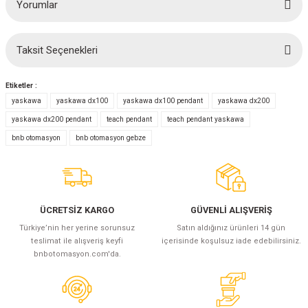
Yorumlar
(Güç Ölçer) ve Wattmetreler
Sertlik Ölçüm Cihazları)
çüm ve Test Cihazları
Taksit Seçenekleri
Bu ürüne ilk yorumu siz yapın!
Şarj İstasyonu Ölçüm ve Test Cihazları
Test Cihazları
Etiketler :
Yorum Yaz
yaskawa
yaskawa dx100
yaskawa dx100 pendant
yaskawa dx200
arj İstasyonları
 Cihazları
yaskawa dx200 pendant
teach pendant
teach pendant yaskawa
bnb otomasyon
bnb otomasyon gebze
 Cihazları
ÜCRETSİZ KARGO
GÜVENLİ ALIŞVERİŞ
Türkiye’nin her yerine sorunsuz
Satın aldığınız ürünleri 14 gün
teslimat ile alışveriş keyfi
içerisinde koşulsuz iade edebilirsiniz.
r
bnbotomasyon.com'da.
ler