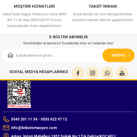
azları
MÜŞTERİ HİZMETLERİ
TAKSİT İMKANI
Daha fazla bilgiye ihtiyacınız varsa 0545
Kredi kartları ile tüm kategorilerdeki
Radyasyon Ölçüm Cihazları)
201 11 54 veya 0555 622 97 12 nolu
ürünlere taksitli ödeme yapabilirsiniz.
numaralardan bize ulaşabilirsiniz.
(Manyetik Ölçüm Cihazları)
E-BÜLTEN ABONELİK
Yeniliklerden ve benzersiz fırsatlardan önce siz haberdar olun.
eoskop / Endoskop Kameralar
KAYDOL
ihazları
SOSYAL MEDYA HESAPLARIMIZ
z Muayene Cihazları)
0545 201 11 54 - 0555 622 97 12
info@bnbotomasyon.com
Adres: İnönü Mahallesi 1952 Sokak No:17/A Gebze/KOCAELİ