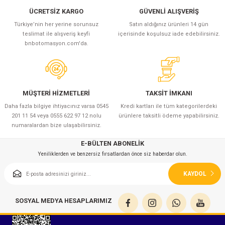
ÜCRETSİZ KARGO
GÜVENLİ ALIŞVERİŞ
Türkiye’nin her yerine sorunsuz
Satın aldığınız ürünleri 14 gün
teslimat ile alışveriş keyfi
içerisinde koşulsuz iade edebilirsiniz.
bnbotomasyon.com'da.
MÜŞTERİ HİZMETLERİ
TAKSİT İMKANI
Daha fazla bilgiye ihtiyacınız varsa 0545
Kredi kartları ile tüm kategorilerdeki
201 11 54 veya 0555 622 97 12 nolu
ürünlere taksitli ödeme yapabilirsiniz.
numaralardan bize ulaşabilirsiniz.
E-BÜLTEN ABONELİK
Yeniliklerden ve benzersiz fırsatlardan önce siz haberdar olun.
KAYDOL
SOSYAL MEDYA HESAPLARIMIZ