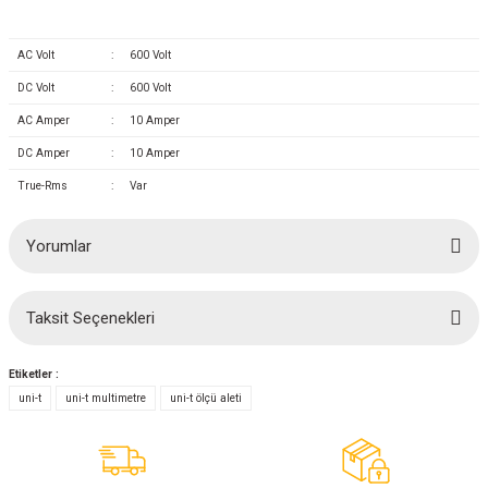
AC Volt
:
600 Volt
DC Volt
:
600 Volt
AC Amper
:
10 Amper
DC Amper
:
10 Amper
True-Rms
:
Var
Yorumlar
Taksit Seçenekleri
Bu ürüne ilk yorumu siz yapın!
Etiketler :
Yorum Yaz
uni-t
uni-t multimetre
uni-t ölçü aleti