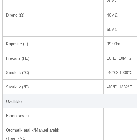
20MΩ
azları
Direnç (Ω)
40MΩ
Radyasyon Ölçüm Cihazları)
60MΩ
(Manyetik Ölçüm Cihazları)
Kapasite (F)
99,99mF
eoskop / Endoskop Kameralar
Frekans (Hz)
10Hz~10MHz
ihazları
Sıcaklık (°C)
-40°C~1000°C
z Muayene Cihazları)
Sıcaklık (°F)
-40°F~1832°F
Özellikler
Ekran sayısı
Otomatik aralık/Manuel aralık
/True RMS