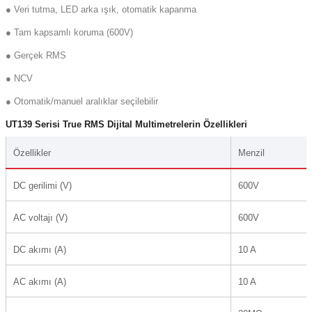
● Veri tutma, LED arka ışık, otomatik kapanma
(Güç Ölçer) ve Wattmetreler
Sertlik Ölçüm Cihazları)
● Tam kapsamlı koruma (600V)
çüm ve Test Cihazları
● Gerçek RMS
● NCV
Şarj İstasyonu Ölçüm ve Test Cihazları
Test Cihazları
● Otomatik/manuel aralıklar seçilebilir
arj İstasyonları
 Cihazları
UT139 Serisi True RMS Dijital Multimetrelerin Özellikleri
 Cihazları
Özellikler
Menzil
DC gerilimi (V)
600V
AC voltajı (V)
600V
DC akımı (A)
10 A
r
AC akımı (A)
10 A
ler