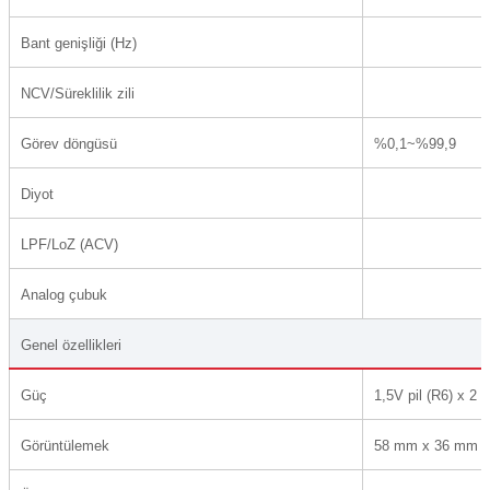
Bant genişliği (Hz)
NCV/Süreklilik zili
Görev döngüsü
%0,1~%99,9
Diyot
LPF/LoZ (ACV)
Analog çubuk
Genel özellikleri
Güç
1,5V pil (R6) x 2
Görüntülemek
58 mm x 36 mm