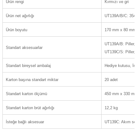
Ürün rengi
Kırmızı ve gri
Ürün net ağırlığı
UT139A/B/C: 354
Ürün boyutu
170 mm x 80 mm
UT139A/B: Piller, t
Standart aksesuarlar
UT139C/S: Piller, 
Standart bireysel ambalaj
Hediye kutusu, İng
Karton başına standart miktar
20 adet
Standart karton ölçümü
450 mm x 330 m
Standart karton brüt ağırlığı
12,2 kg
İsteğe bağlı aksesuar
UT139C: Akım se