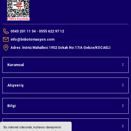
0545 201 11 54 - 0555 622 97 12
info@bnbotomasyon.com
Adres: İnönü Mahallesi 1952 Sokak No:17/A Gebze/KOCAELİ
Kurumsal
Alışveriş
Bilgi
Üyelik
Bu internet sitesinde, kullanıcı deneyimini