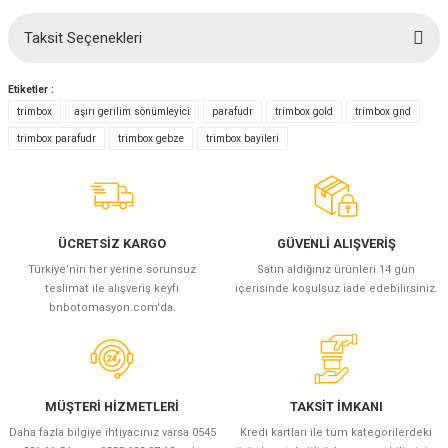
Taksit Seçenekleri
Bu ürüne ilk yorumu siz yapın!
Etiketler :
Yorum Yaz
trimbox
aşırı gerilim sönümleyici
parafudr
trimbox gold
trimbox gnd
trimbox parafudr
trimbox gebze
trimbox bayileri
ÜCRETSİZ KARGO
GÜVENLİ ALIŞVERİŞ
Türkiye’nin her yerine sorunsuz
Satın aldığınız ürünleri 14 gün
teslimat ile alışveriş keyfi
içerisinde koşulsuz iade edebilirsiniz.
bnbotomasyon.com'da.
MÜŞTERİ HİZMETLERİ
TAKSİT İMKANI
Daha fazla bilgiye ihtiyacınız varsa 0545
Kredi kartları ile tüm kategorilerdeki