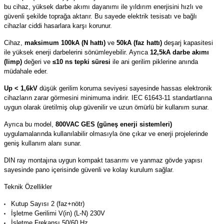
bu cihaz, yüksek darbe akımı dayanımı ile yıldırım enerjisini hızlı ve
(Güç Ölçer) ve Wattmetreler
Sertlik Ölçüm Cihazları)
güvenli şekilde toprağa aktarır. Bu sayede elektrik tesisatı ve bağlı
cihazlar ciddi hasarlara karşı korunur.
çüm ve Test Cihazları
Cihaz,
maksimum 100kA (N hattı)
ve
50kA (faz hattı)
deşarj kapasitesi
ile yüksek enerji darbelerini sönümleyebilir. Ayrıca
12,5kA darbe akımı
Şarj İstasyonu Ölçüm ve Test Cihazları
Test Cihazları
(Iimp)
değeri ve
≤10 ns tepki süresi
ile ani gerilim piklerine anında
müdahale eder.
arj İstasyonları
 Cihazları
Up < 1,6kV
düşük gerilim koruma seviyesi sayesinde hassas elektronik
cihazların zarar görmesini minimuma indirir. IEC 61643-11 standartlarına
 Cihazları
uygun olarak üretilmiş olup güvenilir ve uzun ömürlü bir kullanım sunar.
Ayrıca bu model,
800VAC GES (güneş enerji sistemleri)
uygulamalarında kullanılabilir olmasıyla öne çıkar ve enerji projelerinde
geniş kullanım alanı sunar.
DIN ray montajına uygun kompakt tasarımı ve yanmaz gövde yapısı
sayesinde pano içerisinde güvenli ve kolay kurulum sağlar.
r
Teknik Özellikler
Kutup Sayısı 2 (faz+nötr)
ler
İşletme Gerilimi V(in) (L-N) 230V
İşletme Frekansı 50/60 Hz