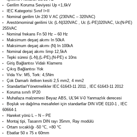
azları
Gerilim Koruma Seviyesi Up <1,6kV
IEC Kategorisi Sınıf I+II
Nominal gerilim Un 230 V AC (230VAC – 320VAC)
Radyasyon Ölçüm Cihazları)
Arestörnominal gerilimi Uc (L-N)320VAC , Uc (L-PE)320VAC, Uc(N-PE)
255VAC
(Manyetik Ölçüm Cihazları)
Nominal frekans Fn 50 Hz – 60 Hz
Maksimum deşarj akımı In 50kA
Maksimum deşarj akımı (N) In 100kA
eoskop / Endoskop Kameralar
Nominal deşarj akımı Iimp 12,5kA
Tepki süresi (L-N),(L-PE),(N-PE) ≤ 10ns
ihazları
Giriş Bağlantısı Vidalı Klamens
Çıkış Bağlantısı Yok
Vida Yiv: M5, Tork: 4,5Nm
z Muayene Cihazları)
Çok Damarlı iletken kesiti 2,5 mm2, 4 mm2
Standartlar/Yönetmelikler IEC 61643-11 2011 , IEC 61643-11 2012
Koruma sınıfı IP20
Muhafaza malzemesi Beyaz ABS, UL’94 V-0 Yanmazlık derecesi
Boşluk ve dağılma mesafeleri için standartlar DIN VDE 0110-1 , IEC
60664-1
Hareket yönü L – N – PE
Montaj tipi, Tasarım DIN rayı 35mm, Ray modülü
Ortam sıcaklığı -50 °C, +80 °C
Ebatlar 50 x 75 x 60mm