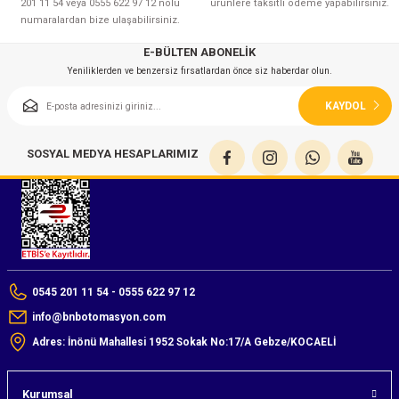
201 11 54 veya 0555 622 97 12 nolu
ürünlere taksitli ödeme yapabilirsiniz.
numaralardan bize ulaşabilirsiniz.
E-BÜLTEN ABONELİK
Yeniliklerden ve benzersiz fırsatlardan önce siz haberdar olun.
KAYDOL
SOSYAL MEDYA HESAPLARIMIZ
0545 201 11 54 - 0555 622 97 12
info@bnbotomasyon.com
Adres: İnönü Mahallesi 1952 Sokak No:17/A Gebze/KOCAELİ
Kurumsal