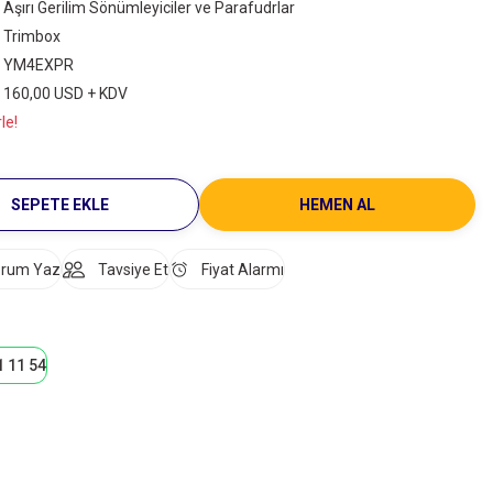
Aşırı Gerilim Sönümleyiciler ve Parafudrlar
Trimbox
YM4EXPR
160,00 USD + KDV
le!
SEPETE EKLE
HEMEN AL
rum Yaz
Tavsiye Et
Fiyat Alarmı
1 11 54