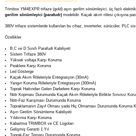
Trimbox YM4EXPR trifaze (gold) aşırı gerilim sönümleyici, üç fazlı elektrik 
gerilim sönümleyici (parafudr)
modelidir. Kaçak akım rölesi çıkışına par
380V trifaze sistemlerde kullanılan bu cihaz, inverterler, sürücüler, PLC s
Özellikler
B,C ve D Sınıfı Parafudr Kabiliyeti
Sistem Trifaze 380V
Yüksek voltaja Karşı Koruma
Peaklere Karşı Koruma
Led Gösterge
Kaçak Akım Röleleriyle Entegrasyon (30mA)
Yangın Koruma Röleleriyle Entegrasyon (300mA)
Toprak Hattından Gelen Darbelere Karşı Koruma
Nötr Kopması Durumunda Kaçak Akım Röleleriyle Birlikte Sınırsız Koru
Nötr-Faz Karışması Durumunda Koruma
Topraklamanın Zayıf Olması yada Hiç Olmaması Durumunda Koruma Ka
Aşırı Gerilim Sönümleme Kabiliyeti
Yıldırıma Karşı Koruma
Kabartma TRIMBOX ve CE Logoları
Gelişmiş Garanti 1 Yıl
Toprak-Faz Teması Durumunda Koruma