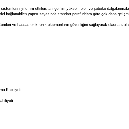
sistemlerini yıldırım etkileri, ani gerilim yükselmeleri ve şebeke dalgalanmala
alel bağlanabilen yapısı sayesinde standart parafudrlara göre çok daha geliş
istemleri ve hassas elektronik ekipmanların güvenliğini sağlayarak olası arızal
ma Kabiliyeti
biliyeti