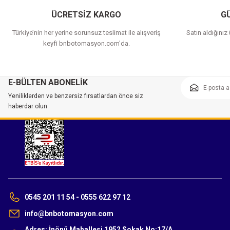
ÜCRETSİZ KARGO
GÜ
Türkiye’nin her yerine sorunsuz teslimat ile alışveriş
Satın aldığınız
keyfi bnbotomasyon.com'da.
E-BÜLTEN ABONELİK
Yeniliklerden ve benzersiz fırsatlardan önce siz
haberdar olun.
0545 201 11 54 - 0555 622 97 12
info@bnbotomasyon.com
Adres: İnönü Mahallesi 1952 Sokak No:17/A