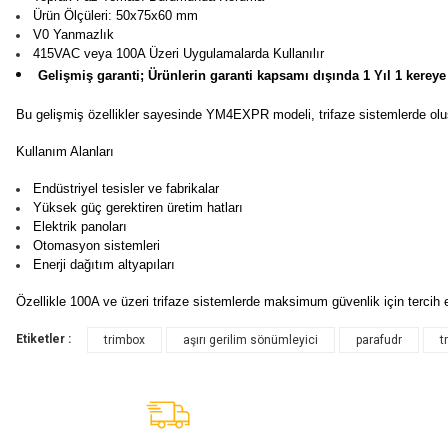
Ürün Ölçüleri: 50x75x60 mm
V0 Yanmazlık
415VAC veya 100A Üzeri Uygulamalarda Kullanılır
Gelişmiş garanti; Ürünlerin garanti kapsamı dışında 1 Yıl 1 kereye
Bu gelişmiş özellikler sayesinde YM4EXPR modeli, trifaze sistemlerde oluşa
Kullanım Alanları
Endüstriyel tesisler ve fabrikalar
Yüksek güç gerektiren üretim hatları
Elektrik panoları
Otomasyon sistemleri
Enerji dağıtım altyapıları
Özellikle 100A ve üzeri trifaze sistemlerde maksimum güvenlik için tercih ed
Etiketler :
trimbox
aşırı gerilim sönümleyici
parafudr
t