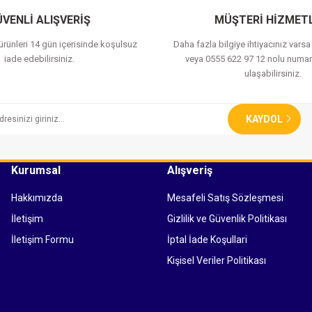
VENLİ ALIŞVERİŞ
MÜŞTERİ HİZMETL
 ürünleri 14 gün içerisinde koşulsuz
Daha fazla bilgiye ihtiyacınız vars
iade edebilirsiniz.
veya 0555 622 97 12 nolu numar
ulaşabilirsiniz.
KAYDOL
Kurumsal
Alışveriş
Hakkımızda
Mesafeli Satış Sözleşmesi
İletişim
Gizlilik ve Güvenlik Politikası
İletişim Formu
İptal İade Koşullari
Kişisel Veriler Politikası