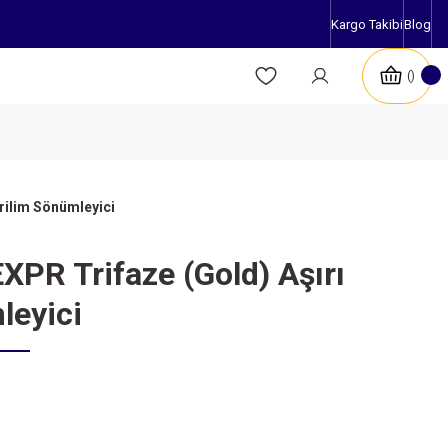
Kargo Takibi
Blog
rilim Sönümleyici
PR Trifaze (Gold) Aşırı
leyici