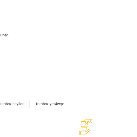
unar.
trimbox bayileri
trimbox ym4expr