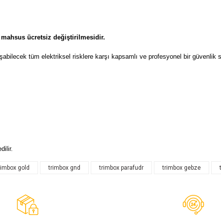
 mahsus ücretsiz değiştirilmesidir.
bilecek tüm elektriksel risklere karşı kapsamlı ve profesyonel bir güvenlik s
ilir.
rimbox gold
trimbox gnd
trimbox parafudr
trimbox gebze
Bu ürüne ilk yorumu siz yapın!
Yorum Yaz