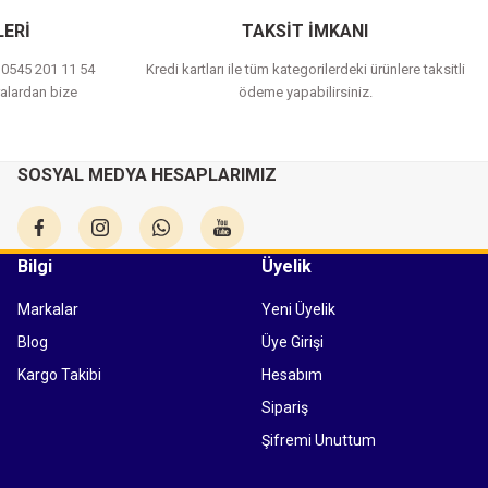
ERİ
TAKSİT İMKANI
a 0545 201 11 54
Kredi kartları ile tüm kategorilerdeki ürünlere taksitli
alardan bize
ödeme yapabilirsiniz.
SOSYAL MEDYA HESAPLARIMIZ
Bilgi
Üyelik
Markalar
Yeni Üyelik
Blog
Üye Girişi
Kargo Takibi
Hesabım
Sipariş
Şifremi Unuttum