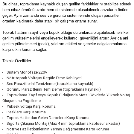
Bu cihaz, topraklama kaynaklı oluşan gerilim farklılıklarını stabilize ederek
(Güç Ölçer) ve Wattmetreler
Sertlik Ölçüm Cihazları)
hem cihaz ömrünü uzatır hem de sistemde oluşabilecek arızaların önüne
geçer. Aynı zamanda ses ve görüntü sistemlerinde oluşan parazitleri
çüm ve Test Cihazları
ortadan kaldırarak daha stabil bir çalışma ortamı sunar.
Toprak hattının zayıf veya kopuk olduğu durumlarda oluşabilecek tehlikeli
Şarj İstasyonu Ölçüm ve Test Cihazları
Test Cihazları
gerilim yükselmelerini engelleyerek kullanıcı güvenliğini artırır. Ayrıca ani
gerilim yükselmeleri (peak), yıldırım etkileri ve şebeke dalgalanmalarına
arj İstasyonları
 Cihazları
karşı etkin koruma sağlar.
Teknik Özellikler
 Cihazları
Sistem Monofaze 220V
Nötr-toprak Voltajını Regüle Etme Kabiliyeti
Ses Parazitlerini Temizleme (topraklama kaynaklı)
Görüntü Parazitlerini Temizleme (topraklama kaynaklı)
Topraklama Zayıf veya Kopuk Olduğunda Metal Gövdede Yüksek Voltaj
Oluşumunu Engelleme
Yüksek voltaja Karşı koruma
r
Peaklere Karşı Koruma
Toprak Hattından Gelen Darbelere Karşı Koruma
ler
Sigorta Çıkışına Montaj (Max 4 mm topraklama kablosuna kadar)
Nötr ve Faz İletkenlerinin Yerinin Değişmesine Karşı Koruma