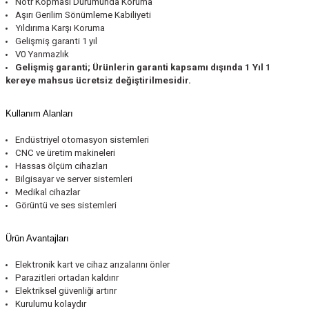
Nötr Kopması Durumunda Koruma
azları
Aşırı Gerilim Sönümleme Kabiliyeti
Yıldırıma Karşı Koruma
Radyasyon Ölçüm Cihazları)
Gelişmiş garanti 1 yıl
V0 Yanmazlık
Gelişmiş garanti; Ürünlerin garanti kapsamı dışında 1 Yıl 1
(Manyetik Ölçüm Cihazları)
kereye mahsus ücretsiz değiştirilmesidir.
eoskop / Endoskop Kameralar
Kullanım Alanları
Endüstriyel otomasyon sistemleri
ihazları
CNC ve üretim makineleri
Hassas ölçüm cihazları
z Muayene Cihazları)
Bilgisayar ve server sistemleri
Medikal cihazlar
Görüntü ve ses sistemleri
Ürün Avantajları
Elektronik kart ve cihaz arızalarını önler
Parazitleri ortadan kaldırır
Elektriksel güvenliği artırır
Kurulumu kolaydır