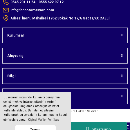
0545 201 11 54 - 0555 622 97 12
info@bnbotomasyon.com
Adres: İnönü Mahallesi 1952 Sokak No:17/A Gebze/KOCAELİ
Kurumsal
Alışveriş
Bilgi
Üyelik
Bu internet sitesinde, kullanıcı deneyimini
geliştirmek ve internet sitesinin verimli
çalışmasını sağlamak amacıyla çerezler
kullanılmaktadır. Bu internet sitesini
©2023 bnbotomasyon.com Tüm Hakları Saklıdır.
kullanarak bu çerezlerin kullanılmasını kabul
etmiş olursunuz.
Kişisel Veriler Politikası
Tüm bilgileriniz 256bit SSL Sertifikası ile korunmaktadır.
PCE INSTRUMENTS
MARKALI ÜRÜNLERDE HAVALE
Whatsapp
Tamam