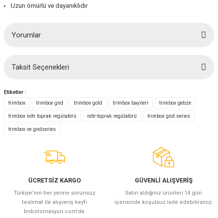
Uzun ömürlü ve dayanıklıdır
Yorumlar
Taksit Seçenekleri
Bu ürüne ilk yorumu siz yapın!
Etiketler :
Yorum Yaz
trimbox
trimbox gnd
trimbox gold
trimbox bayileri
trimbox gebze
trimbox nötr toprak regülatörü
nötr-toprak regülatörü
trimbox gnd series
trimbox ve gndseries
ÜCRETSİZ KARGO
GÜVENLİ ALIŞVERİŞ
Türkiye’nin her yerine sorunsuz
Satın aldığınız ürünleri 14 gün
teslimat ile alışveriş keyfi
içerisinde koşulsuz iade edebilirsiniz.
bnbotomasyon.com'da.