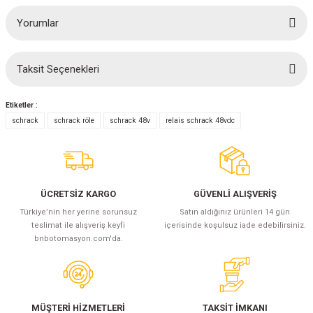
(Güç Ölçer) ve Wattmetreler
Sertlik Ölçüm Cihazları)
Yorumlar
çüm ve Test Cihazları
Taksit Seçenekleri
Bu ürüne ilk yorumu siz yapın!
Şarj İstasyonu Ölçüm ve Test Cihazları
Test Cihazları
Etiketler :
arj İstasyonları
 Cihazları
Yorum Yaz
schrack
schrack röle
schrack 48v
relais schrack 48vdc
 Cihazları
ÜCRETSİZ KARGO
GÜVENLİ ALIŞVERİŞ
Türkiye’nin her yerine sorunsuz
Satın aldığınız ürünleri 14 gün
teslimat ile alışveriş keyfi
içerisinde koşulsuz iade edebilirsiniz.
bnbotomasyon.com'da.
r
ler
MÜŞTERİ HİZMETLERİ
TAKSİT İMKANI