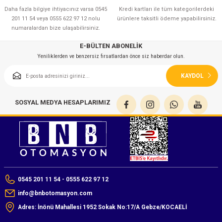
azları
Daha fazla bilgiye ihtiyacınız varsa 0545
Kredi kartları ile tüm kategorilerdeki
201 11 54 veya 0555 622 97 12 nolu
ürünlere taksitli ödeme yapabilirsiniz.
numaralardan bize ulaşabilirsiniz.
Radyasyon Ölçüm Cihazları)
E-BÜLTEN ABONELİK
(Manyetik Ölçüm Cihazları)
Yeniliklerden ve benzersiz fırsatlardan önce siz haberdar olun.
KAYDOL
eoskop / Endoskop Kameralar
ihazları
SOSYAL MEDYA HESAPLARIMIZ
z Muayene Cihazları)
0545 201 11 54 - 0555 622 97 12
info@bnbotomasyon.com
Adres: İnönü Mahallesi 1952 Sokak No:17/A Gebze/KOCAELİ