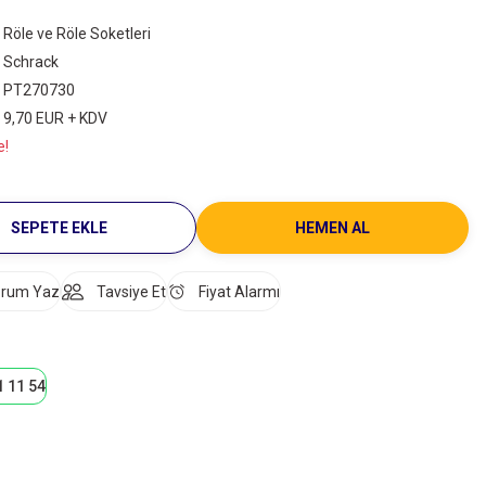
Röle ve Röle Soketleri
Schrack
PT270730
9,70 EUR + KDV
e!
SEPETE EKLE
HEMEN AL
rum Yaz
Tavsiye Et
Fiyat Alarmı
1 11 54