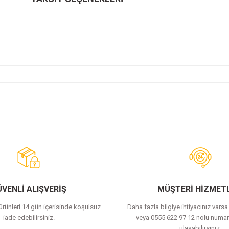
Bu ürüne ilk yorumu siz yapın!
Yorum Yaz
VENLİ ALIŞVERİŞ
MÜŞTERİ HİZMETL
 ürünleri 14 gün içerisinde koşulsuz
Daha fazla bilgiye ihtiyacınız vars
iade edebilirsiniz.
veya 0555 622 97 12 nolu numar
ulaşabilirsiniz.