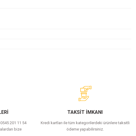
ERİ
TAKSİT İMKANI
a 0545 201 11 54
Kredi kartları ile tüm kategorilerdeki ürünlere taksitli
alardan bize
ödeme yapabilirsiniz.