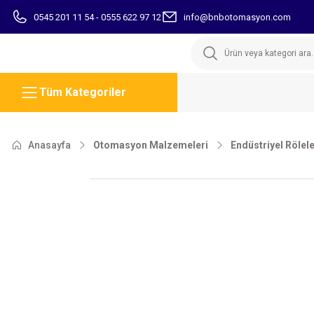
0545 201 11 54 - 0555 622 97 12
info@bnbotomasyon.com
Tüm Kategoriler
Anasayfa
Otomasyon Malzemeleri
Endüstriyel Rölel