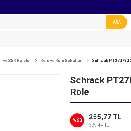
ARA
er ve SSR Röleler
Röle ve Röle Soketleri
Schrack PT270730 2
Schrack PT27
Röle
255,77 TL
%60
639,44 TL