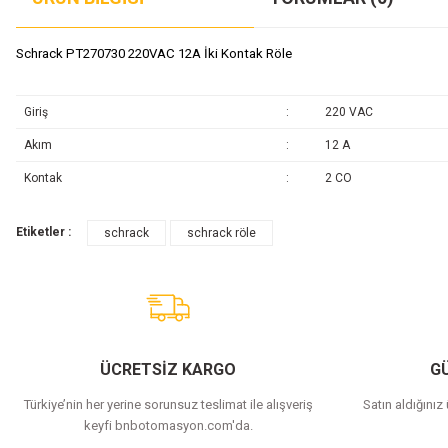
Schrack PT270730 220VAC 12A İki Kontak Röle
Giriş
:
220 VAC
Akım
:
12 A
Kontak
:
2 CO
Etiketler :
schrack
schrack röle
ÜCRETSİZ KARGO
GÜ
Türkiye’nin her yerine sorunsuz teslimat ile alışveriş
Satın aldığınız
keyfi bnbotomasyon.com'da.