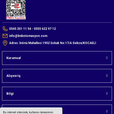
0545 201 11 54 - 0555 622 97 12
info@bnbotomasyon.com
Adres: İnönü Mahallesi 1952 Sokak No:17/A Gebze/KOCAELİ
Kurumsal
Alışveriş
Bilgi
Üyelik
Bu internet sitesinde, kullanıcı deneyimini