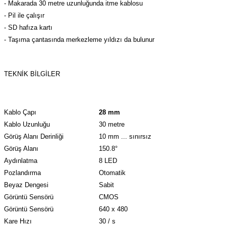
- Makarada 30 metre uzunluğunda itme kablosu
azları
- Pil ile çalışır
- SD hafıza kartı
Radyasyon Ölçüm Cihazları)
- Taşıma çantasında merkezleme yıldızı da bulunur
(Manyetik Ölçüm Cihazları)
TEKNIK BILGILER
eoskop / Endoskop Kameralar
ihazları
Kablo Çapı
28 mm
Kablo Uzunluğu
30 metre
z Muayene Cihazları)
Görüş Alanı Derinliği
10 mm ... sınırsız
Görüş Alanı
150.8°
Aydınlatma
8 LED
Pozlandırma
Otomatik
Beyaz Dengesi
Sabit
Görüntü Sensörü
CMOS
Görüntü Sensörü
640 x 480
Kare Hızı
30 / s