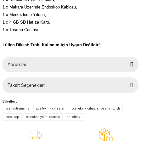
1 x Makara Üzerinde Endoskop Kablosu,
1 x Merkezleme Yıldızı,
1 x 4 GB SD Hafıza Kartı,
1 x Taşıma Çantası.
Lütfen Dikkat: Tıbbi Kullanım için Uygun Değildir!
Yorumlar
Taksit Seçenekleri
Bu ürüne ilk yorumu siz yapın!
Etiketler :
Yorum Yaz
pce instruments
pce teknik cihazlar
pce teknik cihazlar paz.tic.ltd.şti
boroskop
boroskop yılan kamera
ndt cihazı