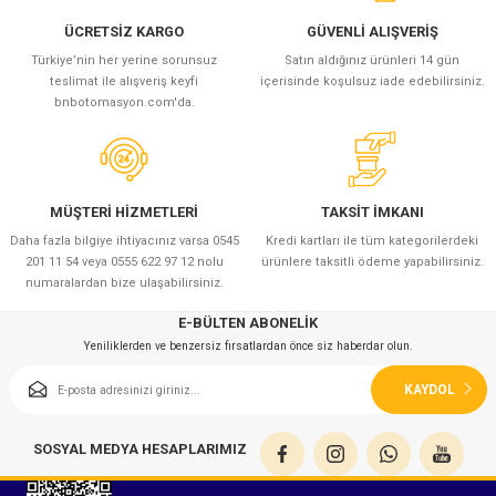
ÜCRETSİZ KARGO
GÜVENLİ ALIŞVERİŞ
Türkiye’nin her yerine sorunsuz
Satın aldığınız ürünleri 14 gün
teslimat ile alışveriş keyfi
içerisinde koşulsuz iade edebilirsiniz.
bnbotomasyon.com'da.
MÜŞTERİ HİZMETLERİ
TAKSİT İMKANI
Daha fazla bilgiye ihtiyacınız varsa 0545
Kredi kartları ile tüm kategorilerdeki
201 11 54 veya 0555 622 97 12 nolu
ürünlere taksitli ödeme yapabilirsiniz.
numaralardan bize ulaşabilirsiniz.
E-BÜLTEN ABONELİK
Yeniliklerden ve benzersiz fırsatlardan önce siz haberdar olun.
KAYDOL
SOSYAL MEDYA HESAPLARIMIZ