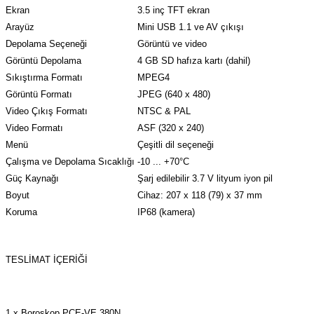
Ekran
3.5 inç TFT ekran
Arayüz
Mini USB 1.1 ve AV çıkışı
Depolama Seçeneği
Görüntü ve video
Görüntü Depolama
4 GB SD hafıza kartı (dahil)
Sıkıştırma Formatı
MPEG4
Görüntü Formatı
JPEG (640 x 480)
Video Çıkış Formatı
NTSC & PAL
Video Formatı
ASF (320 x 240)
Menü
Çeşitli dil seçeneği
Çalışma ve Depolama Sıcaklığı
-10 ... +70°C
Güç Kaynağı
Şarj edilebilir 3.7 V lityum iyon pil
Boyut
Cihaz: 207 x 118 (79) x 37 mm
Koruma
IP68 (kamera)
TESLIMAT İÇERIĞI
1 x Boroskop PCE-VE 380N,