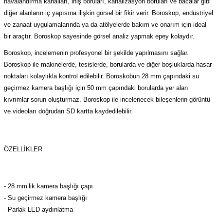
havalandırma kanalları, iniş boruları, kanalizasyon boruları ve bacalar gibi
(Güç Ölçer) ve Wattmetreler
Sertlik Ölçüm Cihazları)
diğer alanların iç yapısına ilişkin görsel bir fikir verir. Boroskop, endüstriyel
ve zanaat uygulamalarında ya da atölyelerde bakım ve onarım için ideal
çüm ve Test Cihazları
bir araçtır. Boroskop sayesinde görsel analiz yapmak epey kolaydır.
Boroskop, incelemenin profesyonel bir şekilde yapılmasını sağlar.
Şarj İstasyonu Ölçüm ve Test Cihazları
Test Cihazları
Boroskop ile makinelerde, tesislerde, borularda ve diğer boşluklarda hasar
noktaları kolaylıkla kontrol edilebilir. Boroskobun 28 mm çapındaki su
arj İstasyonları
 Cihazları
geçirmez kamera başlığı için 50 mm çapındaki borularda yer alan
kıvrımlar sorun oluşturmaz. Boroskop ile incelenecek bileşenlerin görüntü
 Cihazları
ve videoları doğrudan SD kartta kaydedilebilir.
ÖZELLIKLER
r
- 28 mm’lik kamera başlığı çapı
- Su geçirmez kamera başlığı
ler
- Parlak LED aydınlatma