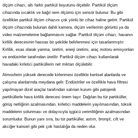
(Güç Ölçer) ve Wattmetreler
Sertlik Ölçüm Cihazları)
ölçüm cihazı, altı farklı partikül boyutunu ölçebilir. Partikül ölçüm
cihazında sıcaklık ve bağıl nem ölçümü için sensör bulunur. Bu gibi
özellikler partikül ölçüm cihazını çok yönlü bir cihaz haline getirir. Partikül
çüm ve Test Cihazları
ölçüm cihazında bulunan dahili kamera, ölçüm verilerinin görüntü ya da
video malzemelerine bağlanmasını sağlar. Partikül ölçüm cihazı, havanın
Şarj İstasyonu Ölçüm ve Test Cihazları
Test Cihazları
kirlilik derecesinin hassas bir şekilde belirlenmesi için tasarlanmıştır.
Kirlilik, esas olarak yanma, üretim, enerji üretimi, araç motoru emisyonları
arj İstasyonları
 Cihazları
ve endüstriler tarafından üretilir. Partikül ölçüm cihazı kullanılarak
havadaki kirletici partiküllerin net miktarı ölçülebilir.
 Cihazları
Atmosferin yüksek derecede kirlenmesi özellikle kentsel alanlarda ve
çalışma alanlarında meydana gelir. Endüstriler ve özellikle hava filtresi
yapılmayan dizel araçlar tarafından salınan kurum gibi patojenik
partiküllerle hava kirlilik derecesi önem taşır. Dağılan bu tür partiküller,
görüş netliğinin azalmasından, kirletici maddelerin yayılmasından, toksik
r
maddelerin solunması ve dolayısıyla işgücü verimliliğinin azalmasından
sorumludur. Bunun yanı sıra, bu tür partiküller, astım, bronşit, cilt ve
ler
akciğer kanseri gibi pek çok hastalığa da neden olur.