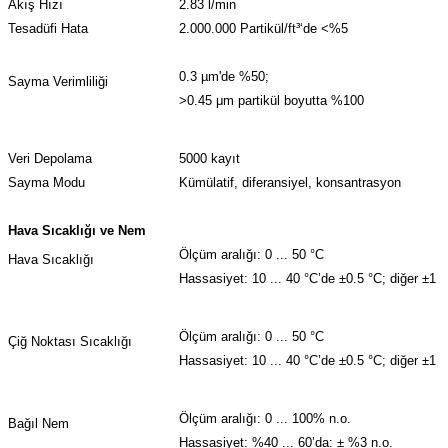
Akış Hızı
2.83 l/min
Tesadüfi Hata
2.000.000 Partikül/ft³‘de <%5
0.3 µm'de %50;
Sayma Verimliliği
>0.45 μm partikül boyutta %100
Veri Depolama
5000 kayıt
Sayma Modu
Kümülatif, diferansiyel, konsantrasyon
Hava Sıcaklığı ve Nem
Ölçüm aralığı: 0 ... 50 °C
Hava Sıcaklığı
Hassasiyet: 10 ... 40 °C’de ±0.5 °C; diğer ±1 
Ölçüm aralığı: 0 ... 50 °C
Çiğ Noktası Sıcaklığı
Hassasiyet: 10 ... 40 °C’de ±0.5 °C; diğer ±1 
Ölçüm aralığı: 0 ... 100% n.o.
Bağıl Nem
Hassasiyet: %40 ... 60’da: ± %3 n.o.