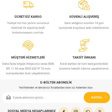
ÜCRETSİZ KARGO
GÜVENLİ ALIŞVERİŞ
Türkiye’nin her yerine sorunsuz
Satın aldığınız ürünleri 14 gün
teslimat ile alışveriş keyfi
içerisinde koşulsuz iade edebilirsiniz.
bnbotomasyon.com'da.
MÜŞTERİ HİZMETLERİ
TAKSİT İMKANI
Daha fazla bilgiye ihtiyacınız varsa 0545
Kredi kartları ile tüm kategorilerdeki
201 11 54 veya 0555 622 97 12 nolu
ürünlere taksitli ödeme yapabilirsiniz.
numaralardan bize ulaşabilirsiniz.
E-BÜLTEN ABONELİK
Yeniliklerden ve benzersiz fırsatlardan önce siz haberdar olun.
KAYDOL
SOSYAL MEDYA HESAPLARIMIZ