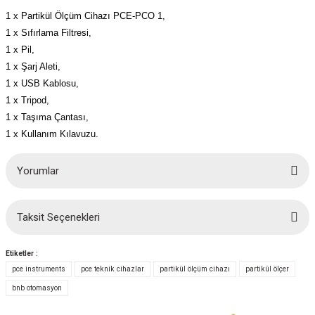
1 x Partikül Ölçüm Cihazı PCE-PCO 1,
1 x Sıfırlama Filtresi,
1 x Pil,
1 x Şarj Aleti,
1 x USB Kablosu,
1 x Tripod,
1 x Taşıma Çantası,
1 x Kullanım Kılavuzu.
Yorumlar
Taksit Seçenekleri
Bu ürüne ilk yorumu siz yapın!
Etiketler :
Yorum Yaz
pce instruments
pce teknik cihazlar
partikül ölçüm cihazı
partikül ölçer
bnb otomasyon