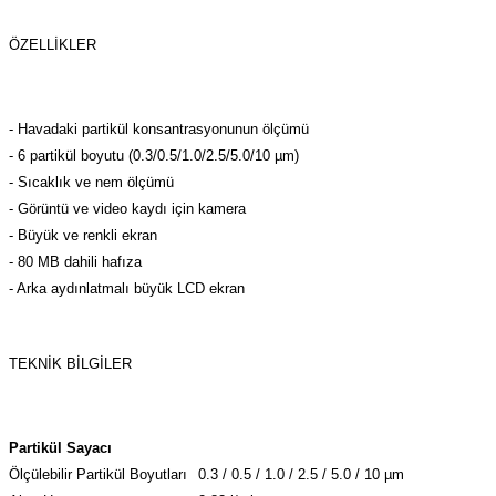
azları
ÖZELLİKLER
Radyasyon Ölçüm Cihazları)
(Manyetik Ölçüm Cihazları)
- Havadaki partikül konsantrasyonunun ölçümü
- 6 partikül boyutu (0.3/0.5/1.0/2.5/5.0/10 µm)
eoskop / Endoskop Kameralar
- Sıcaklık ve nem ölçümü
- Görüntü ve video kaydı için kamera
ihazları
- Büyük ve renkli ekran
- 80 MB dahili hafıza
z Muayene Cihazları)
- Arka aydınlatmalı büyük LCD ekran
TEKNİK BİLGİLER
Partikül Sayacı
Ölçülebilir Partikül Boyutları
0.3 / 0.5 / 1.0 / 2.5 / 5.0 / 10 µm