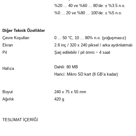
%20 ... 40 ve %60 ... 80’de: ± %3.5 n.o.
%0 ... 20 ve %80 ... 100’de: ± %5 n.o.
Diğer Teknik Özellikler
Çevre Koşulları
0 ... 50 °C, 10 ... 90% n.o. (yoğuşmasız)
Ekran
2.8 inç / 320 x 240 piksel / arka aydınlatmalı / 
Pil
Şarj edilebilir / pil ömrü ~ 4 saat
Dahili: 80 MB
Hafıza
Harici: Mikro SD kart (8 GB’a kadar)
Boyut
240 x 75 x 55 mm
Ağırlık
420 g
TESLİMAT İÇERİĞİ