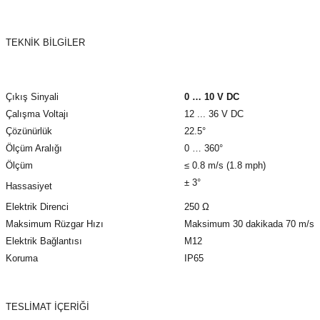
azları
Radyasyon Ölçüm Cihazları)
TEKNİK BİLGİLER
(Manyetik Ölçüm Cihazları)
Çıkış Sinyali
0 … 10 V DC
eoskop / Endoskop Kameralar
Çalışma Voltajı
12 ... 36 V DC
Çözünürlük
22.5°
ihazları
Ölçüm Aralığı
0 … 360°
Ölçüm
≤ 0.8 m/s (1.8 mph)
z Muayene Cihazları)
± 3°
Hassasiyet
Elektrik Direnci
250 Ω
Maksimum Rüzgar Hızı
Maksimum 30 dakikada 70 m/s
Elektrik Bağlantısı
M12
Koruma
IP65
TESLİMAT İÇERİĞİ