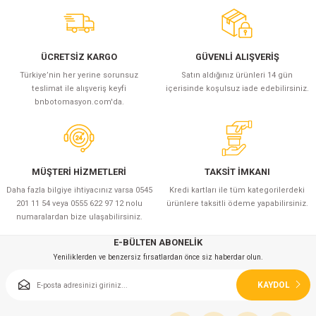
ÜCRETSİZ KARGO
GÜVENLİ ALIŞVERİŞ
Türkiye’nin her yerine sorunsuz
Satın aldığınız ürünleri 14 gün
teslimat ile alışveriş keyfi
içerisinde koşulsuz iade edebilirsiniz.
bnbotomasyon.com'da.
MÜŞTERİ HİZMETLERİ
TAKSİT İMKANI
Daha fazla bilgiye ihtiyacınız varsa 0545
Kredi kartları ile tüm kategorilerdeki
201 11 54 veya 0555 622 97 12 nolu
ürünlere taksitli ödeme yapabilirsiniz.
numaralardan bize ulaşabilirsiniz.
E-BÜLTEN ABONELİK
Yeniliklerden ve benzersiz fırsatlardan önce siz haberdar olun.
KAYDOL