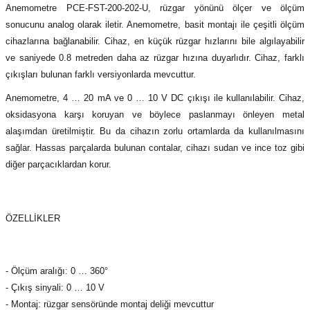
Anemometre PCE-FST-200-202-U, rüzgar yönünü ölçer ve ölçüm
(Güç Ölçer) ve Wattmetreler
Sertlik Ölçüm Cihazları)
sonucunu analog olarak iletir. Anemometre, basit montajı ile çeşitli ölçüm
cihazlarına bağlanabilir. Cihaz, en küçük rüzgar hızlarını bile algılayabilir
çüm ve Test Cihazları
ve saniyede 0.8 metreden daha az rüzgar hızına duyarlıdır. Cihaz, farklı
çıkışları bulunan farklı versiyonlarda mevcuttur.
Şarj İstasyonu Ölçüm ve Test Cihazları
Test Cihazları
Anemometre, 4 … 20 mA ve 0 … 10 V DC çıkışı ile kullanılabilir. Cihaz,
arj İstasyonları
 Cihazları
oksidasyona karşı koruyan ve böylece paslanmayı önleyen metal
alaşımdan üretilmiştir. Bu da cihazın zorlu ortamlarda da kullanılmasını
 Cihazları
sağlar. Hassas parçalarda bulunan contalar, cihazı sudan ve ince toz gibi
diğer parçacıklardan korur.
ÖZELLİKLER
r
- Ölçüm aralığı: 0 … 360°
ler
- Çıkış sinyali: 0 … 10 V
- Montaj: rüzgar sensöründe montaj deliği mevcuttur