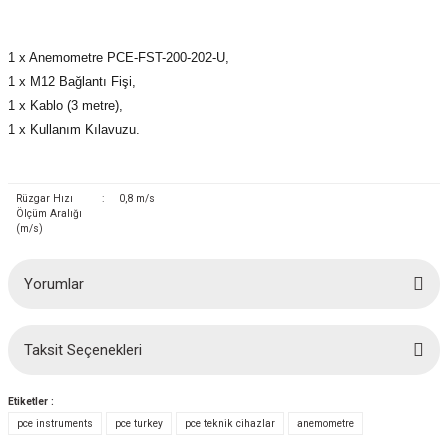
1 x Anemometre PCE-FST-200-202-U,
1 x M12 Bağlantı Fişi,
1 x Kablo (3 metre),
1 x Kullanım Kılavuzu.
Rüzgar Hızı
:
0,8 m/s
Ölçüm Aralığı
(m/s)
Yorumlar
Taksit Seçenekleri
Bu ürüne ilk yorumu siz yapın!
Etiketler :
Yorum Yaz
pce instruments
pce turkey
pce teknik cihazlar
anemometre