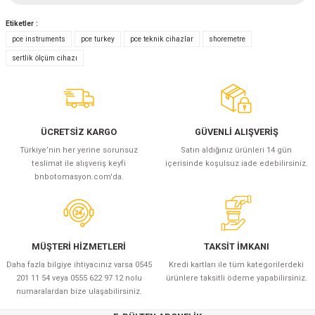
Etiketler :
Yorum Yaz
pce instruments
pce turkey
pce teknik cihazlar
shoremetre
sertlik ölçüm cihazı
ÜCRETSİZ KARGO
GÜVENLİ ALIŞVERİŞ
Türkiye’nin her yerine sorunsuz
Satın aldığınız ürünleri 14 gün
teslimat ile alışveriş keyfi
içerisinde koşulsuz iade edebilirsiniz.
bnbotomasyon.com'da.
MÜŞTERİ HİZMETLERİ
TAKSİT İMKANI
Daha fazla bilgiye ihtiyacınız varsa 0545
Kredi kartları ile tüm kategorilerdeki
201 11 54 veya 0555 622 97 12 nolu
ürünlere taksitli ödeme yapabilirsiniz.
numaralardan bize ulaşabilirsiniz.