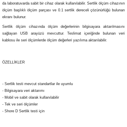
da laboratuvarda sabit bir cihaz olarak kullanılabilir. Sertlik ölçüm cihazının
(Güç Ölçer) ve Wattmetreler
Sertlik Ölçüm Cihazları)
ölçüm başlıklı ölçüm parçası ve 0.1 sertlik dereceli çözünürlüğü bulunan
ekranı bulunur.
çüm ve Test Cihazları
Sertlik ölçüm cihazında ölçüm değerlerinin bilgisayara aktarılmasını
Şarj İstasyonu Ölçüm ve Test Cihazları
Test Cihazları
sağlayan USB arayüzü mevcuttur. Teslimat içeriğinde bulunan veri
kablosu ile seri ölçümlerde ölçüm değerleri yazılıma aktarılabilir.
arj İstasyonları
 Cihazları
 Cihazları
ÖZELLİKLER
- Sertlik testi mevcut standartlar ile uyumlu
- Bilgisayara veri aktarımı
- Mobil ve sabit olarak kullanılabilir
r
- Tek ve seri ölçümler
- Shore D Sertlik testi için
ler