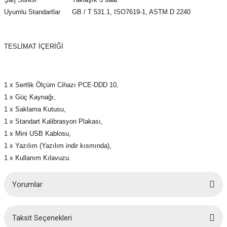
Uyumlu Standartlar
GB / T 531.1, ISO7619-1, ASTM D 2240
TESLİMAT İÇERİĞİ
1 x Sertlik Ölçüm Cihazı PCE-DDD 10,
1 x Güç Kaynağı,
1 x Saklama Kutusu,
1 x Standart Kalibrasyon Plakası,
1 x Mini USB Kablosu,
1 x Yazılım (Yazılım indir kısmında),
1 x Kullanım Kılavuzu.
Yorumlar
Taksit Seçenekleri
Bu ürüne ilk yorumu siz yapın!