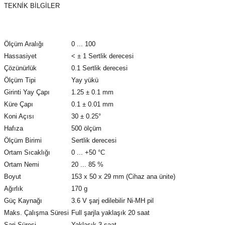
azları
TEKNİK BİLGİLER
Radyasyon Ölçüm Cihazları)
Ölçüm Aralığı
0 ... 100
(Manyetik Ölçüm Cihazları)
Hassasiyet
< ± 1 Sertlik derecesi
Çözünürlük
0.1 Sertlik derecesi
eoskop / Endoskop Kameralar
Ölçüm Tipi
Yay yükü
Girinti Yay Çapı
1.25 ± 0.1 mm
ihazları
Küre Çapı
0.1 ± 0.01 mm
Koni Açısı
30 ± 0.25°
z Muayene Cihazları)
Hafıza
500 ölçüm
Ölçüm Birimi
Sertlik derecesi
Ortam Sıcaklığı
0 ... +50 °C
Ortam Nemi
20 ... 85 %
Boyut
153 x 50 x 29 mm (Cihaz ana ünite)
Ağırlık
170 g
Güç Kaynağı
3.6 V şarj edilebilir Ni-MH pil
Maks. Çalışma Süresi
Full şarjla yaklaşık 20 saat
Şarj Süresi
Yaklaşık 3 saat