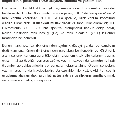
değerlerinin gösterimi / USB arayüzü, kablosu ve yazılım dahil
(Güç Ölçer) ve Wattmetreler
Sertlik Ölçüm Cihazları)
Luxmetre PCE-CRM 40 ile ışık ölçümünde önemli fotometrik faktörler
belirlenebilir. Bunlar, XYZ tristimulus değerleri, CIE 1976’ya göre u’ ve v’
çüm ve Test Cihazları
renk konum koordinatı ve CIE 1931’e göre xy renk konum koordinatı
olabilir. Diğer renk istatistikleri mutlak değer ve farklılıklar olarak ölçülür.
Luxmetrenin 360 … 780 nm spektral aralığındaki baskın dalga boyu,
Şarj İstasyonu Ölçüm ve Test Cihazları
Test Cihazları
Kelvin cinsinden renk haslığı (Pe) ve renk sıcaklığı (CCT) kullanıcı
tarafından belirlenebilir.
arj İstasyonları
 Cihazları
Bunun haricinde, lux (lx) cinsinden aydınlık düzeyi ya da foot-candle’ın
(fcd) yanı sıra lümen (lm) cinsinden ışık akısı belirlenebilir ve RGB renk
 Cihazları
alanında renk konumu görüntülenebilir. Ergonomik tek elle kullanımı, geniş
ekranı, hafıza özelliği, veri arayüzü ve yazılım sayesinde luxmetre ile hızlı
ölçümler gerçekleştirilebilir ve sonuçlar tekrarlanabilir. Ölçüm sonuçları,
yazılım aracılığıyla kaydedilebilir. Bu özellikleri ile PCE-CRM 40, çeşitli
uygulama alanlarındaki aydınlatma tesisatı ve özelliklerini sınıflandırmak
ve optimize etmek için uygundur.
r
ÖZELLİKLER
ler