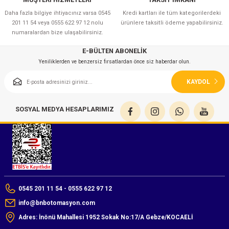
Daha fazla bilgiye ihtiyacınız varsa 0545
Kredi kartları ile tüm kategorilerdeki
201 11 54 veya 0555 622 97 12 nolu
ürünlere taksitli ödeme yapabilirsiniz.
numaralardan bize ulaşabilirsiniz.
E-BÜLTEN ABONELİK
Yeniliklerden ve benzersiz fırsatlardan önce siz haberdar olun.
KAYDOL
SOSYAL MEDYA HESAPLARIMIZ
0545 201 11 54 - 0555 622 97 12
info@bnbotomasyon.com
Adres: İnönü Mahallesi 1952 Sokak No:17/A Gebze/KOCAELİ