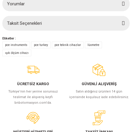
Yorumlar
Taksit Seçenekleri
Bu ürüne ilk yorumu siz yapın!
Etiketler :
Yorum Yaz
pce instruments
pce turkey
pce teknik cihazlar
lüxmetre
ışık ölçüm cihazı
ÜCRETSİZ KARGO
GÜVENLİ ALIŞVERİŞ
Türkiye’nin her yerine sorunsuz
Satın aldığınız ürünleri 14 gün
teslimat ile alışveriş keyfi
içerisinde koşulsuz iade edebilirsiniz.
bnbotomasyon.com'da.
MÜŞTERİ HİZMETLERİ
TAKSİT İMKANI