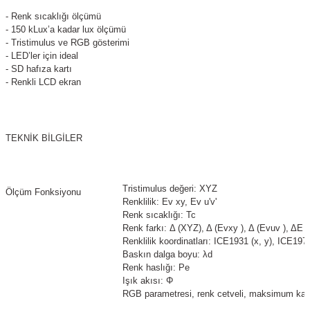
azları
- Renk sıcaklığı ölçümü
- 150 kLux’a kadar lux ölçümü
Radyasyon Ölçüm Cihazları)
- Tristimulus ve RGB gösterimi
- LED’ler için ideal
- SD hafıza kartı
(Manyetik Ölçüm Cihazları)
- Renkli LCD ekran
eoskop / Endoskop Kameralar
TEKNİK BİLGİLER
ihazları
z Muayene Cihazları)
Tristimulus değeri: XYZ
Ölçüm Fonksiyonu
Renklilik: Ev xy, Ev u'v'
Renk sıcaklığı: Tc
Renk farkı: Δ (XYZ), Δ (Evxy ), Δ (Evuv ), ΔE
Renklilik koordinatları: ICE1931 (x, y), ICE1976
Baskın dalga boyu: λd
Renk haslığı: Pe
Işık akısı: Φ
RGB parametresi, renk cetveli, maksimum kay