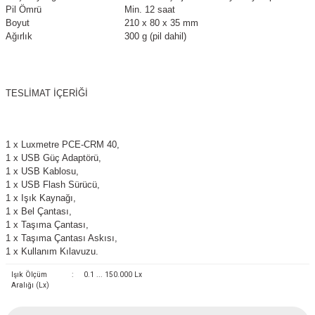
Pil Ömrü
Min. 12 saat
Boyut
210 x 80 x 35 mm
Ağırlık
300 g (pil dahil)
TESLİMAT İÇERİĞİ
1 x Luxmetre PCE-CRM 40,
1 x USB Güç Adaptörü,
1 x USB Kablosu,
1 x USB Flash Sürücü,
1 x Işık Kaynağı,
1 x Bel Çantası,
1 x Taşıma Çantası,
1 x Taşıma Çantası Askısı,
1 x Kullanım Kılavuzu.
Işık Ölçüm
:
0.1 ... 150.000 Lx
Aralığı (Lx)