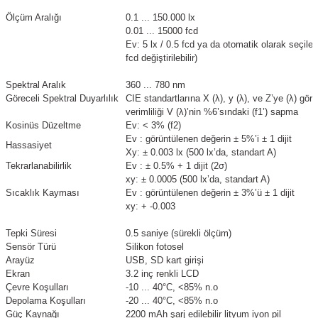
Ölçüm Aralığı
0.1 ... 150.000 lx
0.01 ... 15000 fcd
Ev: 5 lx / 0.5 fcd ya da otomatik olarak seçilen 
fcd değiştirilebilir)
Spektral Aralık
360 ... 780 nm
Göreceli Spektral Duyarlılık
CIE standartlarına X (λ), y (λ), ve Z’ye (λ) gör
verimliliği V (λ)’nin %6’sındaki (f1’) sapma
Kosinüs Düzeltme
Ev: < 3% (f2)
Ev : görüntülenen değerin ± 5%’i ± 1 dijit
Hassasiyet
Xy: ± 0.003 lx (500 lx’da, standart A)
Tekrarlanabilirlik
Ev : ± 0.5% + 1 dijit (2σ)
xy: ± 0.0005 (500 lx’da, standart A)
Sıcaklık Kayması
Ev : görüntülenen değerin ± 3%’ü ± 1 dijit
xy: + -0.003
Tepki Süresi
0.5 saniye (sürekli ölçüm)
Sensör Türü
Silikon fotosel
Arayüz
USB, SD kart girişi
Ekran
3.2 inç renkli LCD
Çevre Koşulları
-10 ... 40°C, <85% n.o
Depolama Koşulları
-20 ... 40°C, <85% n.o
Güç Kaynağı
2200 mAh şarj edilebilir lityum iyon pil