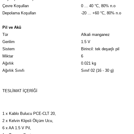
Çevre Koşulları
0 ... 40 °C, 80% n.o
Depolama Koşulları
-20 ... +60 °C, 80% n.o
Pil ve Akü
Tür
Alkali manganez
Gerilim
1.5 V
Sistem
Birincil: tek deşarjlı pil
Miktar
6
Ağırlık
0.021 kg
Ağırlık Sınıfı
Sınıf 02 (16 - 30 g)
TESLİMAT İÇERİĞİ
1 x Kablo Bulucu PCE-CLT 20,
2 x Kelvin Klipsli Ölçüm Ucu,
6 x AA 1.5 V Pil,