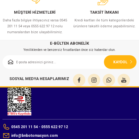
MÜŞTERİ HİZMETLERİ
TAKSİT İMKANI
Daha fazla bilgiye ihtiyacınız varsa 0545
Kredi kartları ile tüm kategorilerdeki
201 11 54 veya 0555 622 97 12 nolu
ürünlere taksitli ödeme yapabilirsiniz.
numaralardan bize ulaşabilirsiniz.
E-BÜLTEN ABONELİK
Yeniliklerden ve benzersiz fırsatlardan önce siz haberdar olun.
KAYDOL
SOSYAL MEDYA HESAPLARIMIZ
0545 201 11 54 - 0555 622 97 12
info@bnbotomasyon.com