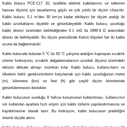
Kablo bulucu PCE-CLT 20, özellikle elektrik kablolarının ve tellerinin
(Güç Ölçer) ve Wattmetreler
Sertlik Ölçüm Cihazları)
hassas ölçümü için tasarlanmış güçlü ve çok yönlü bir ölçüm cihazıdır.
Kablo bulucu, 0.1 m’den 30 km’ye kadar etkileyici bir ölçüm aralığı ile
çüm ve Test Cihazları
kablo uzunluklarını ölçebilir ve görüntüleyebilir. Kablo bulucu, uzunluğu
kablo direnci üzerinden belirlediğinden 0.1 mΩ ila 1999.9 Ω arasındaki
Şarj İstasyonu Ölçüm ve Test Cihazları
Test Cihazları
direnci de belirleyebilir. Bu ölçüm prensibinde Kelvin klipsleri her iki kablo
ucuna da bağlanmalıdır.
arj İstasyonları
 Cihazları
Kablo bulucuda bulunan 5 °C ila 50 °C çalışma aralığını kapsayan sıcaklık
 Cihazları
izleme fonksiyonu, sıcaklık dalgalanmalarının uzunluk ölçümü üzerindeki
etkisini dikkate almayı mümkün kılar. Kablo bulucu, kullanıcıların ve
ülkelerin farklı gereksinimlerini karşılamak için kablo uzunluğunun metre
(m), kilometre (km) ve feet (ft) gibi çeşitli ölçüm birimlerinde
görüntülenmesini destekler.
Kablo bulucunun sunduğu 8 hafıza konumunun kullanılması, kullanıcının
r
sık kullanılan ayarlara hızlı erişim için kablo türlerini yapılandırmasına ve
kaydetmesine olanak tanır. Bu fonksiyon, kablo bulucunun pratikliğini
ler
önemli ölçüde artırır.