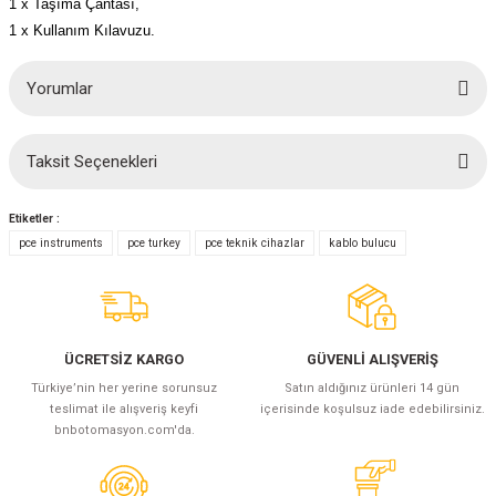
1 x Taşıma Çantası,
1 x Kullanım Kılavuzu.
Yorumlar
Taksit Seçenekleri
Bu ürüne ilk yorumu siz yapın!
Etiketler :
Yorum Yaz
pce instruments
pce turkey
pce teknik cihazlar
kablo bulucu
ÜCRETSİZ KARGO
GÜVENLİ ALIŞVERİŞ
Türkiye’nin her yerine sorunsuz
Satın aldığınız ürünleri 14 gün
teslimat ile alışveriş keyfi
içerisinde koşulsuz iade edebilirsiniz.
bnbotomasyon.com'da.