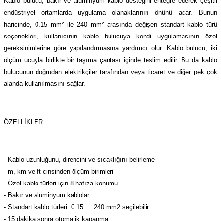
Kablo bulucu, bakır ve alüminyum kablo desteğini entegre ederek çeşitli
azları
endüstriyel ortamlarda uygulama olanaklarının önünü açar. Bunun
haricinde, 0.15 mm² ile 240 mm² arasında değişen standart kablo türü
Radyasyon Ölçüm Cihazları)
seçenekleri, kullanıcının kablo bulucuya kendi uygulamasının özel
gereksinimlerine göre yapılandırmasına yardımcı olur. Kablo bulucu, iki
(Manyetik Ölçüm Cihazları)
ölçüm ucuyla birlikte bir taşıma çantası içinde teslim edilir. Bu da kablo
bulucunun doğrudan elektrikçiler tarafından veya ticaret ve diğer pek çok
eoskop / Endoskop Kameralar
alanda kullanılmasını sağlar.
ihazları
ÖZELLİKLER
z Muayene Cihazları)
- Kablo uzunluğunu, direncini ve sıcaklığını belirleme
- m, km ve ft cinsinden ölçüm birimleri
- Özel kablo türleri için 8 hafıza konumu
- Bakır ve alüminyum kablolar
- Standart kablo türleri: 0.15 … 240 mm2 seçilebilir
- 15 dakika sonra otomatik kapanma