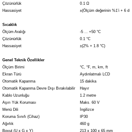
Çözünürlük
0.1 Ω
Hassasiyet
±(Ölçüm değerinin %1’i + 6 diji
Sıcaklık
Ölçüm Aralığı
-5 ... +50 °C
Çözünürlük
0.1 °C
Hassasiyet
±(2% + 1.8 °C)
Genel Teknik Özellikler
Ölçüm Birimi
°C, °F, m, km, ft
Ekran Türü
Aydınlatmalı LCD
Otomatik Kapanma
15 dakika
Otomatik Kapanma Devre Dışı Bırakılabilir
Hayır
Kablo Uzunluğu
1.2 metre
Aşırı Yük Koruması
Maks. 60 V
Menü Dili
İngilizce
Koruma Sınıfı (Cihaz)
IP30
Ağırlık
460 g
Boyut (U x G x Y)
213 x 100 x 65 mm