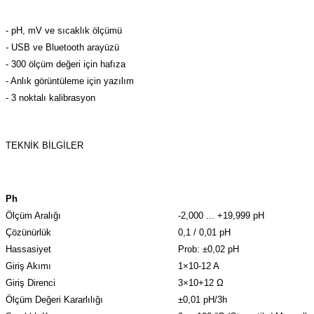
- pH, mV ve sıcaklık ölçümü
- USB ve Bluetooth arayüzü
- 300 ölçüm değeri için hafıza
- Anlık görüntüleme için yazılım
- 3 noktalı kalibrasyon
TEKNİK BİLGİLER
Ph
Ölçüm Aralığı
-2,000 ... +19,999 pH
Çözünürlük
0,1 / 0,01 pH
Hassasiyet
Prob: ±0,02 pH
Giriş Akımı
1×10-12 A
Giriş Direnci
3×10+12 Ω
Ölçüm Değeri Kararlılığı
±0,01 pH/3h