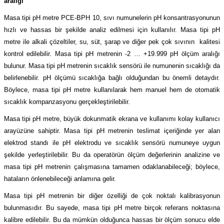
aralığı
(Güç Ölçer) ve Wattmetreler
Sertlik Ölçüm Cihazları)
Masa tipi pH metre PCE-BPH 10, sıvı numunelerin pH konsantrasyonunun
hızlı ve hassas bir şekilde analiz edilmesi için kullanılır. Masa tipi pH
çüm ve Test Cihazları
metre ile alkali çözeltiler, su, süt, şarap ve diğer pek çok sıvının kalitesi
kontrol edilebilir. Masa tipi pH metrenin -2 … +19.999 pH ölçüm aralığı
Şarj İstasyonu Ölçüm ve Test Cihazları
Test Cihazları
bulunur. Masa tipi pH metrenin sıcaklık sensörü ile numunenin sıcaklığı da
belirlenebilir. pH ölçümü sıcaklığa bağlı olduğundan bu önemli detaydır.
arj İstasyonları
 Cihazları
Böylece, masa tipi pH metre kullanılarak hem manuel hem de otomatik
sıcaklık kompanzasyonu gerçekleştirilebilir.
 Cihazları
Masa tipi pH metre, büyük dokunmatik ekrana ve kullanımı kolay kullanıcı
arayüzüne sahiptir. Masa tipi pH metrenin teslimat içeriğinde yer alan
elektrod standı ile pH elektrodu ve sıcaklık sensörü numuneye uygun
şekilde yerleştirilebilir. Bu da operatörün ölçüm değerlerinin analizine ve
masa tipi pH metrenin çalışmasına tamamen odaklanabileceği; böylece,
hataların önlenebileceği anlamına gelir.
r
Masa tipi pH metrenin bir diğer özelliği de çok noktalı kalibrasyonun
ler
bulunmasıdır. Bu sayede, masa tipi pH metre birçok referans noktasına
kalibre edilebilir. Bu da mümkün olduğunca hassas bir ölçüm sonucu elde