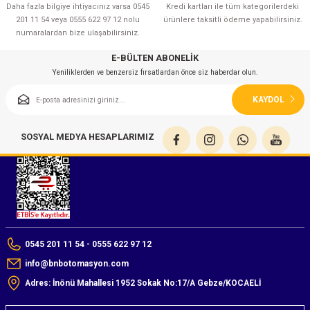
Daha fazla bilgiye ihtiyacınız varsa 0545
Kredi kartları ile tüm kategorilerdeki
201 11 54 veya 0555 622 97 12 nolu
ürünlere taksitli ödeme yapabilirsiniz.
numaralardan bize ulaşabilirsiniz.
E-BÜLTEN ABONELİK
Yeniliklerden ve benzersiz fırsatlardan önce siz haberdar olun.
KAYDOL
SOSYAL MEDYA HESAPLARIMIZ
0545 201 11 54 - 0555 622 97 12
info@bnbotomasyon.com
Adres: İnönü Mahallesi 1952 Sokak No:17/A Gebze/KOCAELİ