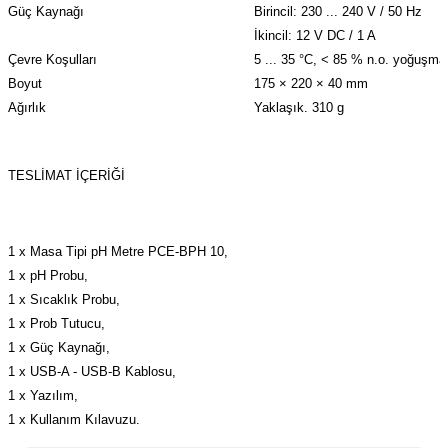
Güç Kaynağı
Birincil: 230 ... 240 V / 50 Hz
İkincil: 12 V DC / 1 A
Çevre Koşulları
5 ... 35 °C, < 85 % n.o. yoğuşma
Boyut
175 × 220 × 40 mm
Ağırlık
Yaklaşık. 310 g
TESLİMAT İÇERİĞİ
1 x Masa Tipi pH Metre PCE-BPH 10,
1 x pH Probu,
1 x Sıcaklık Probu,
1 x Prob Tutucu,
1 x Güç Kaynağı,
1 x USB-A - USB-B Kablosu,
1 x Yazılım,
1 x Kullanım Kılavuzu.