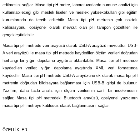
azları
edilmesini sağlar. Masa tipi pH metre, laboratuvarlarda numune analizi için
kullanılabileceği gibi meslek liseleri ve meslek yüksekokulları gibi eğitim
Radyasyon Ölçüm Cihazları)
kurumlarında da tercih edilebilir. Masa tipi pH metrenin çok noktalı
kalibrasyonu, opsiyonel olarak mevcut olan pH tampon çözeltileri ile
(Manyetik Ölçüm Cihazları)
gerçekleştirilebilir.
Masa tipi pH metrede veri arayüzü olarak USB-A arayüzü mevcuttur. USB-
eoskop / Endoskop Kameralar
A veri arayüzü ile masa tipi pH metrede kaydedilen ölçüm verileri doğrudan
herhangi bir yığın depolama aygıtına aktarılabilir. Masa tipi pH metrede
ihazları
kaydedilen veriler, yığın depolama aygıtında XML veri formatında
kaydedilir. Masa tipi pH metrede USB-A arayüzüne ek olarak masa tipi pH
z Muayene Cihazları)
metrenin doğrudan bilgisayara bağlanması için USB-B girişi de bulunur.
Yazılım, daha fazla analiz için ölçüm verilerinin canlı bir incelemesini
sağlar. Masa tipi pH metredeki Bluetooth arayüzü, opsiyonel yazıcının
masa tipi pH metreye kablosuz olarak bağlanmasını sağlar.
ÖZELLİKLER