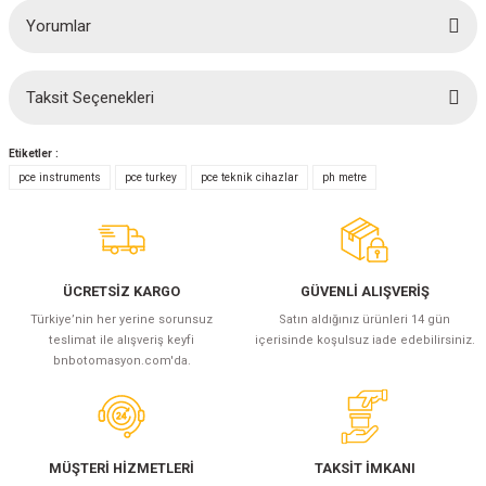
Yorumlar
Taksit Seçenekleri
Bu ürüne ilk yorumu siz yapın!
Etiketler :
Yorum Yaz
pce instruments
pce turkey
pce teknik cihazlar
ph metre
ÜCRETSİZ KARGO
GÜVENLİ ALIŞVERİŞ
Türkiye’nin her yerine sorunsuz
Satın aldığınız ürünleri 14 gün
teslimat ile alışveriş keyfi
içerisinde koşulsuz iade edebilirsiniz.
bnbotomasyon.com'da.
MÜŞTERİ HİZMETLERİ
TAKSİT İMKANI