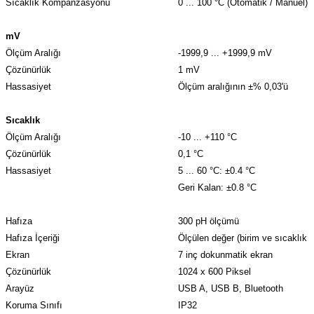
Sıcaklık Kompanzasyonu
0 ... 100 °C (Otomatik / Manuel)
mV
Ölçüm Aralığı
-1999,9 ... +1999,9 mV
Çözünürlük
1 mV
Hassasiyet
Ölçüm aralığının ±% 0,03'ü
Sıcaklık
Ölçüm Aralığı
-10 ... +110 °C
Çözünürlük
0,1 °C
Hassasiyet
5 ... 60 °C: ±0.4 °C
Geri Kalan: ±0.8 °C
Hafıza
300 pH ölçümü
Hafıza İçeriği
Ölçülen değer (birim ve sıcaklık da
Ekran
7 inç dokunmatik ekran
Çözünürlük
1024 x 600 Piksel
Arayüz
USB A, USB B, Bluetooth
Koruma Sınıfı
IP32