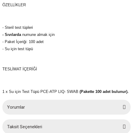
(Güç Ölçer) ve Wattmetreler
Sertlik Ölçüm Cihazları)
ÖZELLİKLER
çüm ve Test Cihazları
- Steril test tüpleri
Şarj İstasyonu Ölçüm ve Test Cihazları
Test Cihazları
- Sıvılarda
numune almak için
- Paket İçeriği: 100 adet
arj İstasyonları
 Cihazları
- Su için test tüpü
 Cihazları
TESLİMAT İÇERİĞİ
1 x Su için Test Tüpü PCE-ATP LIQ- SWAB
(Pakette 100 adet bulunur).
r
Yorumlar
ler
Taksit Seçenekleri
Bu ürüne ilk yorumu siz yapın!