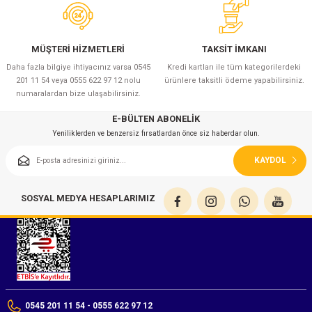
MÜŞTERİ HİZMETLERİ
TAKSİT İMKANI
Daha fazla bilgiye ihtiyacınız varsa 0545
Kredi kartları ile tüm kategorilerdeki
201 11 54 veya 0555 622 97 12 nolu
ürünlere taksitli ödeme yapabilirsiniz.
numaralardan bize ulaşabilirsiniz.
E-BÜLTEN ABONELİK
Yeniliklerden ve benzersiz fırsatlardan önce siz haberdar olun.
KAYDOL
SOSYAL MEDYA HESAPLARIMIZ
0545 201 11 54 - 0555 622 97 12