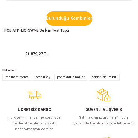
azları
Yorum Yaz
Radyasyon Ölçüm Cihazları)
Bulunduğu Kombinler
PCE ATP-LİQ-SWAB Su İçin Test Tüpü
(Manyetik Ölçüm Cihazları)
eoskop / Endoskop Kameralar
21.879,27 TL
ihazları
Etiketler :
pce instruments
pce turkey
pce teknik cihazlar
bakteri ölçüm kiti
z Muayene Cihazları)
ÜCRETSİZ KARGO
GÜVENLİ ALIŞVERİŞ
Türkiye’nin her yerine sorunsuz
Satın aldığınız ürünleri 14 gün
teslimat ile alışveriş keyfi
içerisinde koşulsuz iade edebilirsiniz.
bnbotomasyon.com'da.