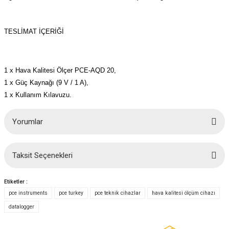
TESLİMAT İÇERİĞİ
1 x Hava Kalitesi Ölçer PCE-AQD 20,
1 x Güç Kaynağı (9 V / 1 A),
1 x Kullanım Kılavuzu.
Yorumlar
Taksit Seçenekleri
Bu ürüne ilk yorumu siz yapın!
Etiketler :
Yorum Yaz
pce instruments
pce turkey
pce teknik cihazlar
hava kalitesi ölçüm cihazı
datalogger