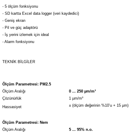
azları
- 5 ölçüm fonksiyonu
- SD kartta Excel data logger (veri kaydedici)
Radyasyon Ölçüm Cihazları)
- Geniş ekran
- Pil ve güç adaptörü
(Manyetik Ölçüm Cihazları)
- İş yerini izlemek için ideal
- Alarm fonksiyonu
eoskop / Endoskop Kameralar
ihazları
TEKNİK BİLGİLER
z Muayene Cihazları)
Ölçüm Parametresi: PM2.5
Ölçüm Aralığı
0 ... 250 µm/m³
Çözünürlük
1 µm/m³
± (ölçüm değerinin %10’u + 15 µm)
Hassasiyet
Ölçüm Parametresi: Nem
Ölçüm Aralığı
5 ... 95% n.o.