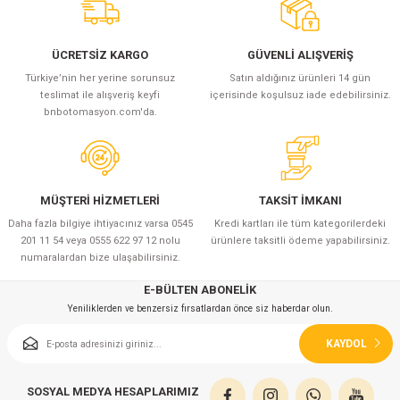
ÜCRETSİZ KARGO
GÜVENLİ ALIŞVERİŞ
Türkiye’nin her yerine sorunsuz
Satın aldığınız ürünleri 14 gün
teslimat ile alışveriş keyfi
içerisinde koşulsuz iade edebilirsiniz.
bnbotomasyon.com'da.
MÜŞTERİ HİZMETLERİ
TAKSİT İMKANI
Daha fazla bilgiye ihtiyacınız varsa 0545
Kredi kartları ile tüm kategorilerdeki
201 11 54 veya 0555 622 97 12 nolu
ürünlere taksitli ödeme yapabilirsiniz.
numaralardan bize ulaşabilirsiniz.
E-BÜLTEN ABONELİK
Yeniliklerden ve benzersiz fırsatlardan önce siz haberdar olun.
KAYDOL
SOSYAL MEDYA HESAPLARIMIZ