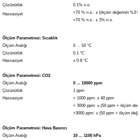
Çözünürlük
0.1% n.o.
>70 % n.o.: ± (ölçüm değerinin %3’ü
Hassasiyet
<70 % n.o.: ± 3% n.o.
Ölçüm Parametresi: Sıcaklık
Ölçüm Aralığı
0 ... 50 °C
Çözünürlük
0.1 °C
Hassasiyet
± 0.8 °C
Ölçüm Parametresi: CO2
Ölçüm Aralığı
0 ... 10000 ppm
Çözünürlük
1 ppm
Hassasiyet
< 1000 ppm: ± 40 ppm
< 3000 ppm: ± (50 ppm + ölçüm değe
>3000 ppm: ± (50 ppm + ölçüm değer
Ölçüm Parametresi: Hava Basıncı
Ölçüm Aralığı
10 ... 1100 hPa