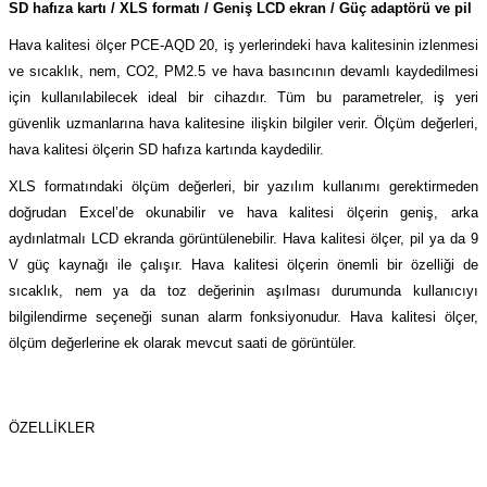
SD hafıza kartı / XLS formatı / Geniş LCD ekran / Güç adaptörü ve pil
(Güç Ölçer) ve Wattmetreler
Sertlik Ölçüm Cihazları)
Hava kalitesi ölçer PCE-AQD 20, iş yerlerindeki hava kalitesinin izlenmesi
çüm ve Test Cihazları
ve sıcaklık, nem, CO2, PM2.5 ve hava basıncının devamlı kaydedilmesi
için kullanılabilecek ideal bir cihazdır. Tüm bu parametreler, iş yeri
güvenlik uzmanlarına hava kalitesine ilişkin bilgiler verir. Ölçüm değerleri,
Şarj İstasyonu Ölçüm ve Test Cihazları
Test Cihazları
hava kalitesi ölçerin SD hafıza kartında kaydedilir.
arj İstasyonları
 Cihazları
XLS formatındaki ölçüm değerleri, bir yazılım kullanımı gerektirmeden
doğrudan Excel’de okunabilir ve hava kalitesi ölçerin geniş, arka
 Cihazları
aydınlatmalı LCD ekranda görüntülenebilir. Hava kalitesi ölçer, pil ya da 9
V güç kaynağı ile çalışır. Hava kalitesi ölçerin önemli bir özelliği de
sıcaklık, nem ya da toz değerinin aşılması durumunda kullanıcıyı
bilgilendirme seçeneği sunan alarm fonksiyonudur. Hava kalitesi ölçer,
ölçüm değerlerine ek olarak mevcut saati de görüntüler.
r
ÖZELLİKLER
ler