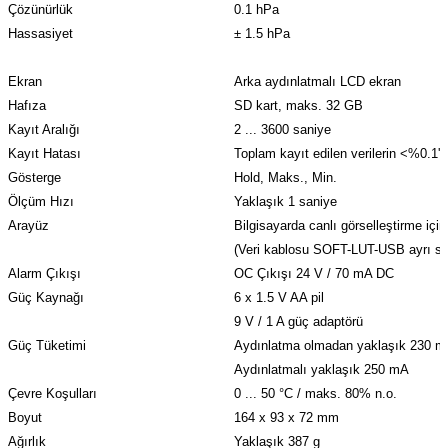
Çözünürlük
0.1 hPa
Hassasiyet
± 1.5 hPa
Ekran
Arka aydınlatmalı LCD ekran
Hafıza
SD kart, maks. 32 GB
Kayıt Aralığı
2 ... 3600 saniye
Kayıt Hatası
Toplam kayıt edilen verilerin <%0.1'i
Gösterge
Hold, Maks., Min.
Ölçüm Hızı
Yaklaşık 1 saniye
Arayüz
Bilgisayarda canlı görselleştirme için
(Veri kablosu SOFT-LUT-USB ayrı sat
Alarm Çıkışı
OC Çıkışı 24 V / 70 mA DC
Güç Kaynağı
6 x 1.5 V AA pil
9 V / 1 A güç adaptörü
Güç Tüketimi
Aydınlatma olmadan yaklaşık 230 
Aydınlatmalı yaklaşık 250 mA
Çevre Koşulları
0 ... 50 °C / maks. 80% n.o.
Boyut
164 x 93 x 72 mm
Ağırlık
Yaklaşık 387 g