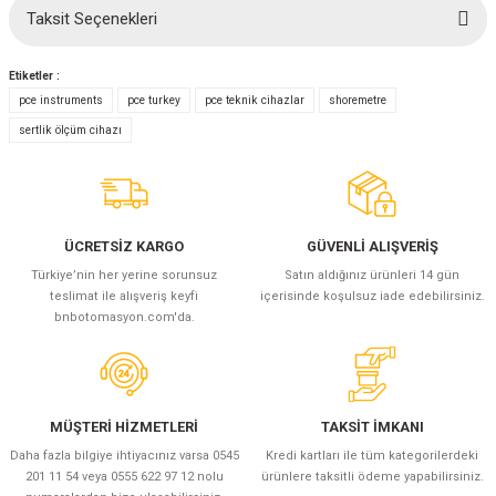
Taksit Seçenekleri
Bu ürüne ilk yorumu siz yapın!
Etiketler :
Yorum Yaz
pce instruments
pce turkey
pce teknik cihazlar
shoremetre
sertlik ölçüm cihazı
ÜCRETSİZ KARGO
GÜVENLİ ALIŞVERİŞ
Türkiye’nin her yerine sorunsuz
Satın aldığınız ürünleri 14 gün
teslimat ile alışveriş keyfi
içerisinde koşulsuz iade edebilirsiniz.
bnbotomasyon.com'da.
MÜŞTERİ HİZMETLERİ
TAKSİT İMKANI
Daha fazla bilgiye ihtiyacınız varsa 0545
Kredi kartları ile tüm kategorilerdeki
201 11 54 veya 0555 622 97 12 nolu
ürünlere taksitli ödeme yapabilirsiniz.