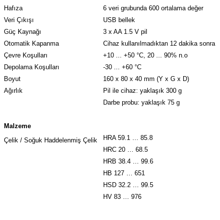
Hafıza
6 veri grubunda 600 ortalama değer
Veri Çıkışı
USB bellek
Güç Kaynağı
3 x AA 1.5 V pil
Otomatik Kapanma
Cihaz kullanılmadıktan 12 dakika sonra o
Çevre Koşulları
+10 ... +50 °C, 20 ... 90% n.o
Depolama Koşulları
-30 ... +60 °C
Boyut
160 x 80 x 40 mm (Y x G x D)
Ağırlık
Pil ile cihaz: yaklaşık 300 g
Darbe probu: yaklaşık 75 g
Malzeme
HRA 59.1 … 85.8
Çelik / Soğuk Haddelenmiş Çelik
HRC 20 … 68.5
HRB 38.4 … 99.6
HB 127 … 651
HSD 32.2 … 99.5
HV 83 … 976