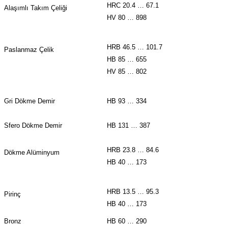
HRC 20.4 … 67.1
Alaşımlı Takım Çeliği
HV 80 … 898
HRB 46.5 … 101.7
Paslanmaz Çelik
HB 85 … 655
HV 85 … 802
Gri Dökme Demir
HB 93 … 334
Sfero Dökme Demir
HB 131 … 387
HRB 23.8 … 84.6
Dökme Alüminyum
HB 40 … 173
HRB 13.5 … 95.3
Pirinç
HB 40 … 173
Bronz
HB 60 … 290