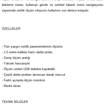
azları
bekleme süresi, kullanışlı gövde ve sembol tabanlı menü navigasyonu
sayesinde sertlik ölçüm cihazının kullanımı son derece kolaydır.
Radyasyon Ölçüm Cihazları)
(Manyetik Ölçüm Cihazları)
ÖZELLİKLER
eoskop / Endoskop Kameralar
- Tüm yaygın sertlik parametrelerinin ölçümü
ihazları
- 1.5 metre kablolu harici darbe probu
- Geniş ölçüm aralığı
z Muayene Cihazları)
- Yüksek hassasiyet
- Ölçüm verileri USB bellekte kaydedilir
- Çeşitli darbe probları aksesuar olarak mevcut
- Farklı açılarda ölçüm mümkün
- Renkli ekran
TEKNİK BİLGİLER