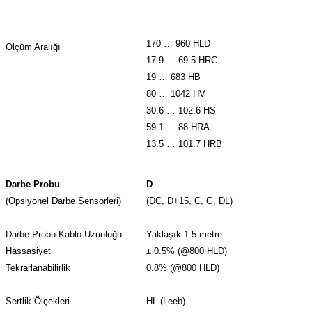
170 … 960 HLD
Ölçüm Aralığı
17.9 … 69.5 HRC
19 … 683 HB
80 … 1042 HV
30.6 … 102.6 HS
59.1 … 88 HRA
13.5 … 101.7 HRB
Darbe Probu
D
(Opsiyonel Darbe Sensörleri)
(DC, D+15, C, G, DL)
Darbe Probu Kablo Uzunluğu
Yaklaşık 1.5 metre
Hassasiyet
± 0.5% (@800 HLD)
Tekrarlanabilirlik
0.8% (@800 HLD)
Sertlik Ölçekleri
HL (Leeb)