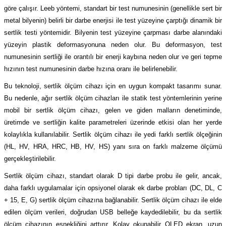
(Güç Ölçer) ve Wattmetreler
Sertlik Ölçüm Cihazları)
göre çalışır. Leeb yöntemi, standart bir test numunesinin (genellikle sert bir
metal bilyenin) belirli bir darbe enerjisi ile test yüzeyine çarptığı dinamik bir
sertlik testi yöntemidir. Bilyenin test yüzeyine çarpması darbe alanındaki
çüm ve Test Cihazları
yüzeyin plastik deformasyonuna neden olur. Bu deformasyon, test
numunesinin sertliği ile orantılı bir enerji kaybına neden olur ve geri tepme
Şarj İstasyonu Ölçüm ve Test Cihazları
Test Cihazları
hızının test numunesinin darbe hızına oranı ile belirlenebilir.
arj İstasyonları
 Cihazları
Bu teknoloji, sertlik ölçüm cihazı için en uygun kompakt tasarımı sunar.
Bu nedenle, ağır sertlik ölçüm cihazları ile statik test yöntemlerinin yerine
 Cihazları
mobil bir sertlik ölçüm cihazı, gelen ve giden malların denetiminde,
üretimde ve sertliğin kalite parametreleri üzerinde etkisi olan her yerde
kolaylıkla kullanılabilir. Sertlik ölçüm cihazı ile yedi farklı sertlik ölçeğinin
(HL, HV, HRA, HRC, HB, HV, HS) yanı sıra on farklı malzeme ölçümü
gerçekleştirilebilir.
Sertlik ölçüm cihazı, standart olarak D tipi darbe probu ile gelir, ancak,
r
daha farklı uygulamalar için opsiyonel olarak ek darbe probları (DC, DL, C
+ 15, E, G) sertlik ölçüm cihazına bağlanabilir. Sertlik ölçüm cihazı ile elde
ler
edilen ölçüm verileri, doğrudan USB belleğe kaydedilebilir, bu da sertlik
ölçüm cihazının esnekliğini arttırır. Kolay okunabilir OLED ekran, uzun