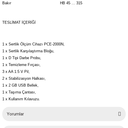
Bakır
HB 45 … 315
TESLİMAT İÇERİĞİ
1 x Sertlik Ölçüm Cihazı PCE-2000N,
1 x Sertlik Karşılaştırma Bloğu,
1 x D Tipi Darbe Probu,
1 x Temizleme Fırçası,
3 x AA 1.5 V Pil,
2 x Stabilizasyon Halkası,
1 x 2 GB USB Bellek,
1 x Taşıma Çantası,
1 x Kullanım Kılavuzu.
Yorumlar