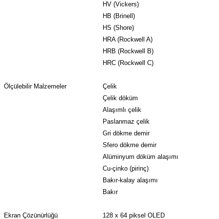
HV (Vickers)
HB (Brinell)
HS (Shore)
HRA (Rockwell A)
HRB (Rockwell B)
HRC (Rockwell C)
Ölçülebilir Malzemeler
Çelik
Çelik döküm
Alaşımlı çelik
Paslanmaz çelik
Gri dökme demir
Sfero dökme demir
Alüminyum döküm alaşımı
Cu-çinko (pirinç)
Bakır-kalay alaşımı
Bakır
Ekran Çözünürlüğü
128 x 64 piksel OLED