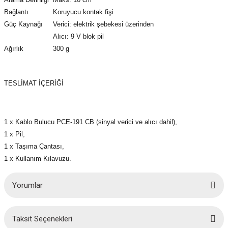
Bağlantı
Koruyucu kontak fişi
Güç Kaynağı
Verici: elektrik şebekesi üzerinden
Alıcı: 9 V blok pil
Ağırlık
300 g
TESLİMAT İÇERİĞİ
1 x Kablo Bulucu PCE-191 CB (sinyal verici ve alıcı dahil),
1 x Pil,
1 x Taşıma Çantası,
1 x Kullanım Kılavuzu.
Yorumlar
Taksit Seçenekleri
Bu ürüne ilk yorumu siz yapın!