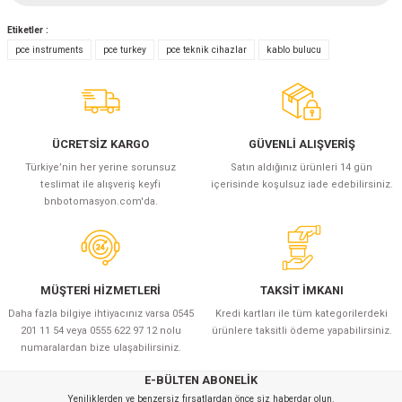
Etiketler :
Yorum Yaz
pce instruments
pce turkey
pce teknik cihazlar
kablo bulucu
ÜCRETSİZ KARGO
GÜVENLİ ALIŞVERİŞ
Türkiye’nin her yerine sorunsuz
Satın aldığınız ürünleri 14 gün
teslimat ile alışveriş keyfi
içerisinde koşulsuz iade edebilirsiniz.
bnbotomasyon.com'da.
MÜŞTERİ HİZMETLERİ
TAKSİT İMKANI
Daha fazla bilgiye ihtiyacınız varsa 0545
Kredi kartları ile tüm kategorilerdeki
201 11 54 veya 0555 622 97 12 nolu
ürünlere taksitli ödeme yapabilirsiniz.
numaralardan bize ulaşabilirsiniz.
E-BÜLTEN ABONELİK
Yeniliklerden ve benzersiz fırsatlardan önce siz haberdar olun.