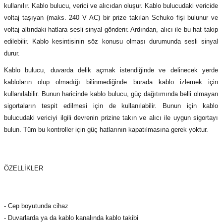
kullanılır. Kablo bulucu, verici ve alıcıdan oluşur. Kablo bulucudaki vericide
(Güç Ölçer) ve Wattmetreler
Sertlik Ölçüm Cihazları)
voltaj taşıyan (maks. 240 V AC) bir prize takılan Schuko fişi bulunur ve
voltaj altındaki hatlara sesli sinyal gönderir. Ardından, alıcı ile bu hat takip
çüm ve Test Cihazları
edilebilir. Kablo kesintisinin söz konusu olması durumunda sesli sinyal
durur.
Şarj İstasyonu Ölçüm ve Test Cihazları
Test Cihazları
Kablo bulucu, duvarda delik açmak istendiğinde ve delinecek yerde
arj İstasyonları
 Cihazları
kabloların olup olmadığı bilinmediğinde burada kablo izlemek için
kullanılabilir. Bunun haricinde kablo bulucu, güç dağıtımında belli olmayan
 Cihazları
sigortaların tespit edilmesi için de kullanılabilir. Bunun için kablo
bulucudaki vericiyi ilgili devrenin prizine takın ve alıcı ile uygun sigortayı
bulun. Tüm bu kontroller için güç hatlarının kapatılmasına gerek yoktur.
ÖZELLİKLER
r
ler
- Cep boyutunda cihaz
- Duvarlarda ya da kablo kanalında kablo takibi