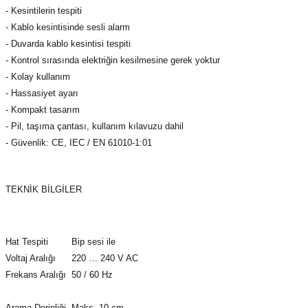
azları
- Kesintilerin tespiti
- Kablo kesintisinde sesli alarm
Radyasyon Ölçüm Cihazları)
- Duvarda kablo kesintisi tespiti
- Kontrol sırasında elektriğin kesilmesine gerek yoktur
(Manyetik Ölçüm Cihazları)
- Kolay kullanım
- Hassasiyet ayarı
eoskop / Endoskop Kameralar
- Kompakt tasarım
- Pil, taşıma çantası, kullanım kılavuzu dahil
ihazları
- Güvenlik: CE, IEC / EN 61010-1:01
z Muayene Cihazları)
TEKNİK BİLGİLER
Hat Tespiti
Bip sesi ile
Voltaj Aralığı
220 … 240 V AC
Frekans Aralığı
50 / 60 Hz
Arama Derinliği
Maks. 10 cm