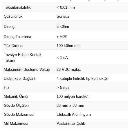
(Güç Ölçer) ve Wattmetreler
Sertlik Ölçüm Cihazları)
Tekrarlanabilirlik
< 0.01 mm
Çözünürlük
Sonsuz
çüm ve Test Cihazları
Direnç
5 k0hm
Şarj İstasyonu Ölçüm ve Test Cihazları
Test Cihazları
Direnç Toleransı
± %20
Yük Direnci
100 k0hm min.
arj İstasyonları
 Cihazları
Tavsiye Edilen Kontak
< 1 uA
Takımı
 Cihazları
Maksimum Besleme Voltajı
28 VDC maks.
Elektriksel Bağlantı
4 kutuplu hidrolik tip konnektör
Hız
> 5 m/s
Mekanik Ömür
100 milyon hareket
r
Gövde Ölçüleri
33 mm x 33 mm
Gövde Malzemesi
Eloksallı Alüminyum
ler
Mil Malzemesi
Paslanmaz Çelik