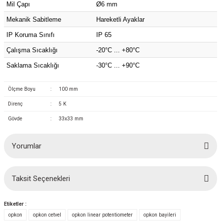
Mil Çapı
Ø6 mm
azları
Mekanik Sabitleme
Hareketli Ayaklar
Radyasyon Ölçüm Cihazları)
IP Koruma Sınıfı
IP 65
Çalışma Sıcaklığı
-20
°C ... +80°C
(Manyetik Ölçüm Cihazları)
Saklama Sıcaklığı
-30
°C ... +90°C
eoskop / Endoskop Kameralar
Ölçme Boyu
:
100 mm
ihazları
Direnç
:
5 K
Gövde
:
33x33 mm
z Muayene Cihazları)
Yorumlar
Taksit Seçenekleri
Bu ürüne ilk yorumu siz yapın!
Etiketler :
Yorum Yaz
opkon
opkon cetvel
opkon linear potentiometer
opkon bayileri