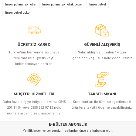
lineer potansiyometre
lineer potansiyometrik cetvel
lineer cetvel
lineer cetvel opkon
ÜCRETSİZ KARGO
GÜVENLİ ALIŞVERİŞ
Türkiye’nin her yerine sorunsuz
Satın aldığınız ürünleri 14 gün
teslimat ile alışveriş keyfi
içerisinde koşulsuz iade edebilirsiniz.
bnbotomasyon.com'da.
MÜŞTERİ HİZMETLERİ
TAKSİT İMKANI
Daha fazla bilgiye ihtiyacınız varsa 0545
Kredi kartları ile tüm kategorilerdeki
201 11 54 veya 0555 622 97 12 nolu
ürünlere taksitli ödeme yapabilirsiniz.
numaralardan bize ulaşabilirsiniz.
E-BÜLTEN ABONELİK
Yeniliklerden ve benzersiz fırsatlardan önce siz haberdar olun.