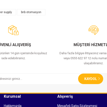
er supply
bnb otomasyon
Bu ürüne ilk yorumu siz yapın!
Yorum Yaz
VENLİ ALIŞVERİŞ
MÜŞTERİ HİZMETL
 ürünleri 14 gün içerisinde koşulsuz
Daha fazla bilgiye ihtiyacınız vars
iade edebilirsiniz.
veya 0555 622 97 12 nolu numar
ulaşabilirsiniz.
KAYDOL
Kurumsal
Alışveriş
Hakkımızda
Mesafeli Satış Sözleşmesi