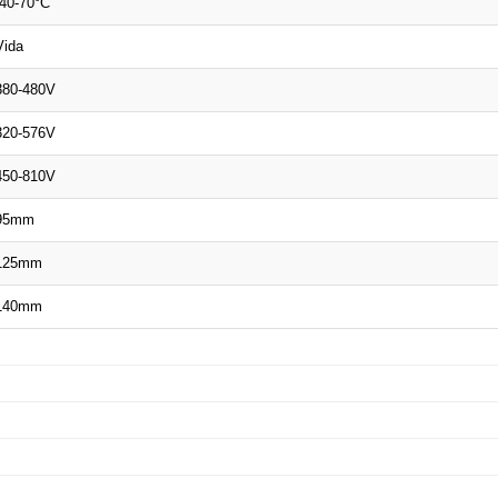
-40-70°C
Vida
380-480V
320-576V
450-810V
95mm
125mm
140mm