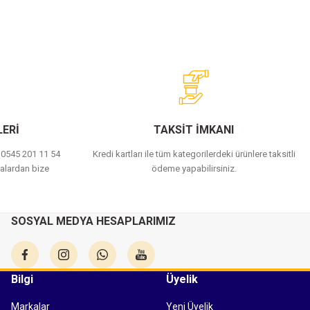
ERİ
TAKSİT İMKANI
a 0545 201 11 54
Kredi kartları ile tüm kategorilerdeki ürünlere taksitli
alardan bize
ödeme yapabilirsiniz.
SOSYAL MEDYA HESAPLARIMIZ
Bilgi
Üyelik
Markalar
Yeni Üyelik