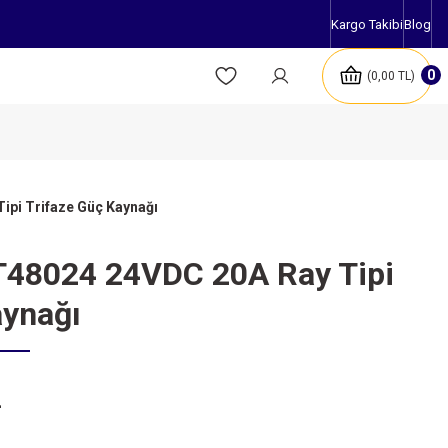
Kargo Takibi
Blog
0
0,00 TL
pi Trifaze Güç Kaynağı
48024 24VDC 20A Ray Tipi
aynağı
L