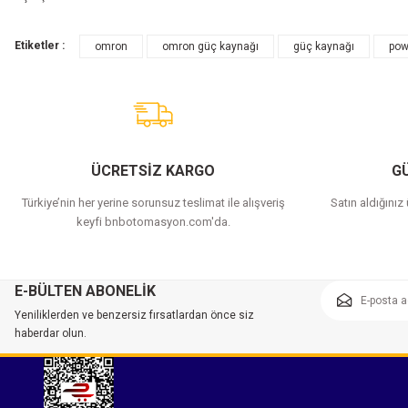
Etiketler :
omron
omron güç kaynağı
güç kaynağı
pow
ÜCRETSİZ KARGO
GÜ
Türkiye’nin her yerine sorunsuz teslimat ile alışveriş
Satın aldığınız
keyfi bnbotomasyon.com'da.
E-BÜLTEN ABONELİK
Yeniliklerden ve benzersiz fırsatlardan önce siz
haberdar olun.