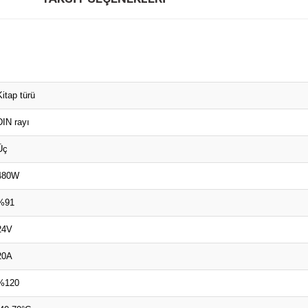
Kitap türü
DIN rayı
Üç
480W
%91
24V
20A
%120