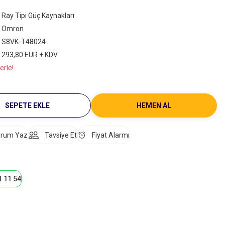
Ray Tipi Güç Kaynakları
Omron
S8VK-T48024
293,80 EUR + KDV
erle!
SEPETE EKLE
HEMEN AL
rum Yaz
Tavsiye Et
Fiyat Alarmı
1 11 54