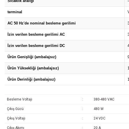
Sıcaklık aralığı
terminal
AC 50 Hz'de nominal besleme gerilimi
İzin verilen besleme gerilimi AC
İzin verilen besleme gerilimi DC
Ürün Genişliği (ambalajsız)
Ürün Yüksekliği (ambalajsız)
Ürün Derinliği (ambalajsız)
Besleme Voltajı
:
380-480 VAC
Çıkış Gücü
:
480 W
Çıkış Voltajı
:
24 VDC
Çıkış Akımı
:
20 A