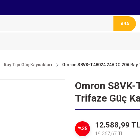
ARA
Ray Tipi Güç Kaynakları
Omron S8VK-T48024 24VDC 20A Ray Ti
Omron S8VK-T
Trifaze Güç K
12.588,99 T
%35
19.367,67 TL