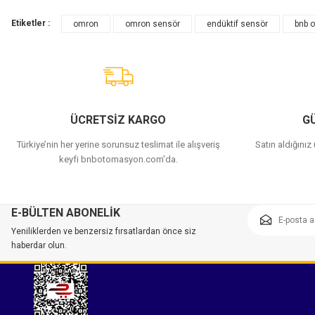
Etiketler :
omron
omron sensör
endüktif sensör
bnb 
ÜCRETSİZ KARGO
GÜ
Türkiye’nin her yerine sorunsuz teslimat ile alışveriş
Satın aldığınız
keyfi bnbotomasyon.com'da.
E-BÜLTEN ABONELİK
Yeniliklerden ve benzersiz fırsatlardan önce siz
haberdar olun.