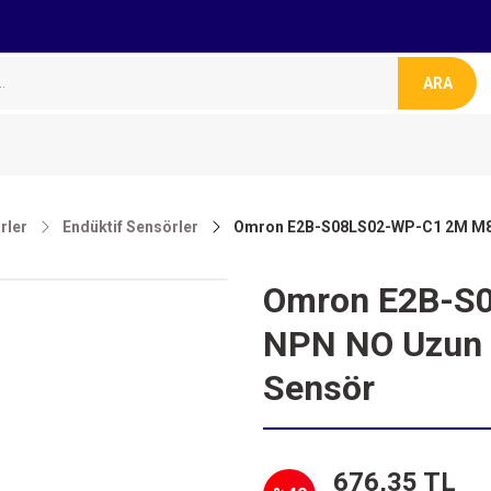
ARA
rler
Endüktif Sensörler
Omron E2B-S08LS02-WP-C1 2M M8 
Omron E2B-S
NPN NO Uzun G
Sensör
676,35 TL