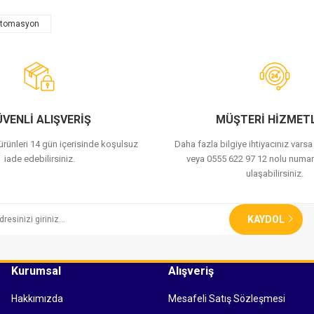
otomasyon
Bu ürüne ilk yorumu siz yapın!
Yorum Yaz
VENLİ ALIŞVERİŞ
MÜŞTERİ HİZMETL
 ürünleri 14 gün içerisinde koşulsuz
Daha fazla bilgiye ihtiyacınız vars
iade edebilirsiniz.
veya 0555 622 97 12 nolu numar
ulaşabilirsiniz.
KAYDOL
Kurumsal
Alışveriş
Hakkımızda
Mesafeli Satış Sözleşmesi