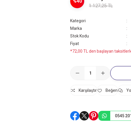
%40
1.127,25 TL
Kategori
Marka
Stok Kodu
Fiyat
*72,00 TL den başlayan taksitlerl
Karşılaştır
Yo
0545 20