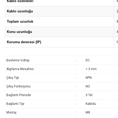
Kablo özellikleri
Kablo uzunluğu
Toplam uzunluk
Konu uzunluğu
Koruma derecesi (IP)
Besleme Voltajı
:
DC
Algılama Mesafesi
:
< 3 mm
Çıkış Tipi
:
NPN
Çıkış Fonksiyonu
:
NO
Bağlantı Prensibi
:
3 Tel
Bağlantı Tipi
:
Kablolu
Montaj
:
M8