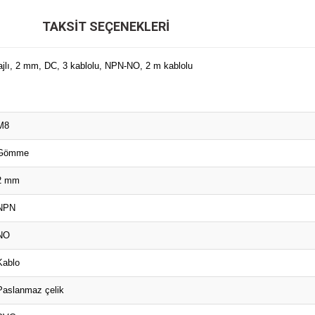
TAKSIT SEÇENEKLERI
ajlı, 2 mm, DC, 3 kablolu, NPN-NO, 2 m kablolu
M8
Gömme
2 mm
NPN
NO
Kablo
Paslanmaz çelik