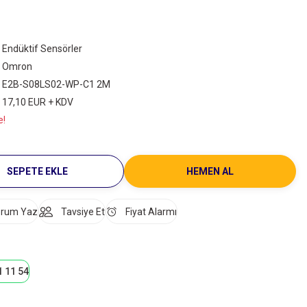
Endüktif Sensörler
Omron
E2B-S08LS02-WP-C1 2M
17,10 EUR + KDV
e!
SEPETE EKLE
HEMEN AL
rum Yaz
Tavsiye Et
Fiyat Alarmı
1 11 54