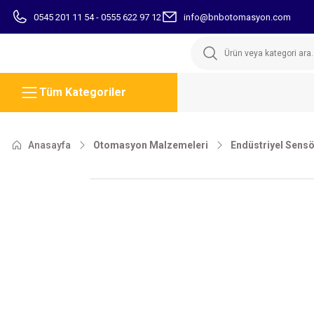
0545 201 11 54 - 0555 622 97 12
info@bnbotomasyon.com
Tüm Kategoriler
Anasayfa
Otomasyon Malzemeleri
Endüstriyel Sensö