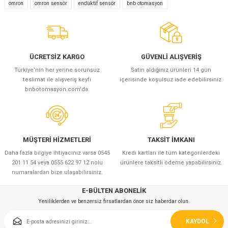
Yorum Yaz
omron
omron sensör
endüktif sensör
bnb otomasyon
ÜCRETSİZ KARGO
GÜVENLİ ALIŞVERİŞ
Türkiye’nin her yerine sorunsuz
Satın aldığınız ürünleri 14 gün
teslimat ile alışveriş keyfi
içerisinde koşulsuz iade edebilirsiniz.
bnbotomasyon.com'da.
MÜŞTERİ HİZMETLERİ
TAKSİT İMKANI
Daha fazla bilgiye ihtiyacınız varsa 0545
Kredi kartları ile tüm kategorilerdeki
201 11 54 veya 0555 622 97 12 nolu
ürünlere taksitli ödeme yapabilirsiniz.
numaralardan bize ulaşabilirsiniz.
E-BÜLTEN ABONELİK
Yeniliklerden ve benzersiz fırsatlardan önce siz haberdar olun.
KAYDOL