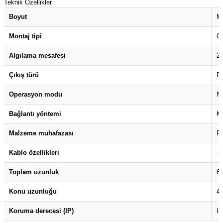
Teknik Özellikler
(Güç Ölçer) ve Wattmetreler
Sertlik Ölçüm Cihazları)
Boyut
M
çüm ve Test Cihazları
Montaj tipi
G
Algılama mesafesi
2
Şarj İstasyonu Ölçüm ve Test Cihazları
Test Cihazları
Çıkış türü
P
arj İstasyonları
 Cihazları
Operasyon modu
N
 Cihazları
Bağlantı yöntemi
Ko
Malzeme muhafazası
Pa
Kablo özellikleri
-
Toplam uzunluk
6
r
Konu uzunluğu
4
ler
Koruma derecesi (IP)
I