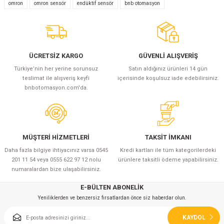
Yorum Yaz
omron
omron sensör
endüktif sensör
bnb otomasyon
ÜCRETSİZ KARGO
GÜVENLİ ALIŞVERİŞ
Türkiye’nin her yerine sorunsuz
Satın aldığınız ürünleri 14 gün
teslimat ile alışveriş keyfi
içerisinde koşulsuz iade edebilirsiniz.
bnbotomasyon.com'da.
MÜŞTERİ HİZMETLERİ
TAKSİT İMKANI
Daha fazla bilgiye ihtiyacınız varsa 0545
Kredi kartları ile tüm kategorilerdeki
201 11 54 veya 0555 622 97 12 nolu
ürünlere taksitli ödeme yapabilirsiniz.
numaralardan bize ulaşabilirsiniz.
E-BÜLTEN ABONELİK
Yeniliklerden ve benzersiz fırsatlardan önce siz haberdar olun.
KAYDOL