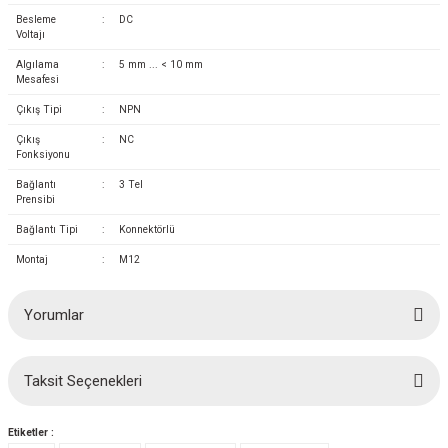
azları
Besleme
:
DC
Voltajı
Radyasyon Ölçüm Cihazları)
Algılama
:
5 mm ... < 10 mm
Mesafesi
(Manyetik Ölçüm Cihazları)
Çıkış Tipi
:
NPN
Çıkış
:
NC
eoskop / Endoskop Kameralar
Fonksiyonu
Bağlantı
:
3 Tel
Prensibi
ihazları
Bağlantı Tipi
:
Konnektörlü
z Muayene Cihazları)
Montaj
:
M12
Yorumlar
Taksit Seçenekleri
Bu ürüne ilk yorumu siz yapın!
Etiketler :