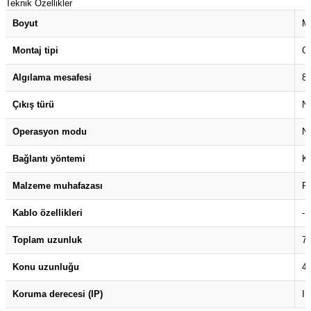
Teknik Özellikler
(Güç Ölçer) ve Wattmetreler
Sertlik Ölçüm Cihazları)
Boyut
M
çüm ve Test Cihazları
Montaj tipi
G
Algılama mesafesi
8
Şarj İstasyonu Ölçüm ve Test Cihazları
Test Cihazları
Çıkış türü
N
arj İstasyonları
 Cihazları
Operasyon modu
N
 Cihazları
Bağlantı yöntemi
K
Malzeme muhafazası
Pi
Kablo özellikleri
-
Toplam uzunluk
7
r
Konu uzunluğu
4
ler
Koruma derecesi (IP)
I