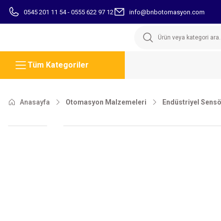
0545 201 11 54 - 0555 622 97 12
info@bnbotomasyon.com
Tüm Kategoriler
Anasayfa
Otomasyon Malzemeleri
Endüstriyel Sensö