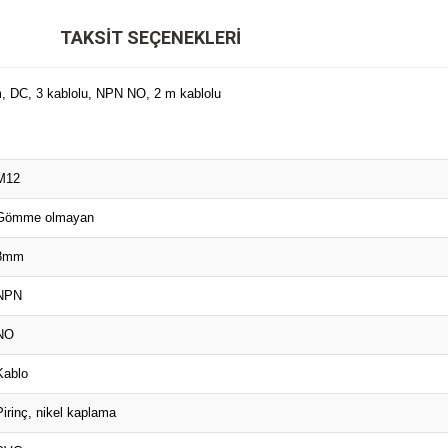
TAKSIT SEÇENEKLERI
mm, DC, 3 kablolu, NPN NO, 2 m kablolu
M12
Gömme olmayan
8mm
NPN
NO
Kablo
Pirinç, nikel kaplama