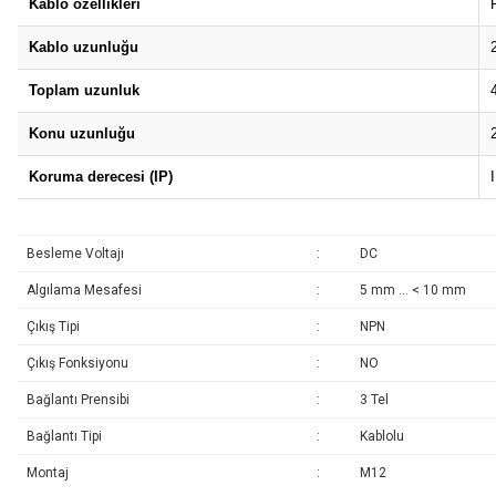
Kablo özellikleri
Kablo uzunluğu
Toplam uzunluk
Konu uzunluğu
Koruma derecesi (IP)
Besleme Voltajı
:
DC
Algılama Mesafesi
:
5 mm ... < 10 mm
Çıkış Tipi
:
NPN
Çıkış Fonksiyonu
:
NO
Bağlantı Prensibi
:
3 Tel
Bağlantı Tipi
:
Kablolu
Montaj
:
M12