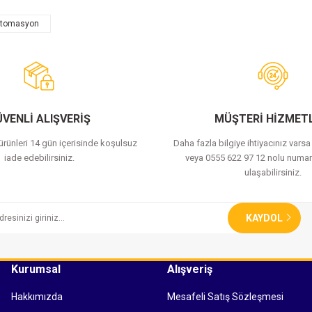
otomasyon
Bu ürüne ilk yorumu siz yapın!
Yorum Yaz
VENLİ ALIŞVERİŞ
MÜŞTERİ HİZMETL
 ürünleri 14 gün içerisinde koşulsuz
Daha fazla bilgiye ihtiyacınız vars
iade edebilirsiniz.
veya 0555 622 97 12 nolu numar
ulaşabilirsiniz.
KAYDOL
Kurumsal
Alışveriş
Hakkımızda
Mesafeli Satış Sözleşmesi