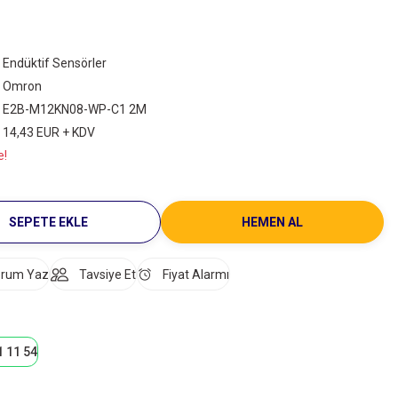
Endüktif Sensörler
Omron
E2B-M12KN08-WP-C1 2M
14,43 EUR + KDV
e!
SEPETE EKLE
HEMEN AL
rum Yaz
Tavsiye Et
Fiyat Alarmı
1 11 54