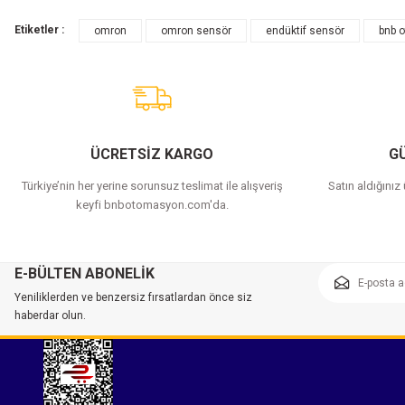
Etiketler :
omron
omron sensör
endüktif sensör
bnb 
ÜCRETSİZ KARGO
GÜ
Türkiye’nin her yerine sorunsuz teslimat ile alışveriş
Satın aldığınız
keyfi bnbotomasyon.com'da.
E-BÜLTEN ABONELİK
Yeniliklerden ve benzersiz fırsatlardan önce siz
haberdar olun.