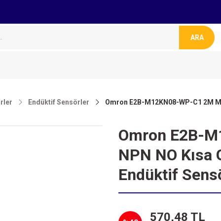
ARA
rler
Endüktif Sensörler
Omron E2B-M12KN08-WP-C1 2M M12 
Omron E2B-M
NPN NO Kısa G
Endüktif Sens
570,48 TL