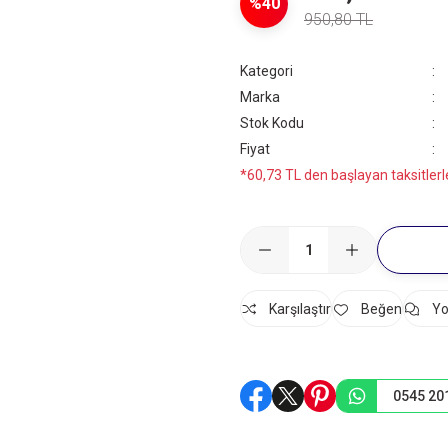
%40
950,80 TL
Kategori
Marka
Stok Kodu
Fiyat
*60,73 TL den başlayan taksitlerl
Karşılaştır
Yo
0545 20