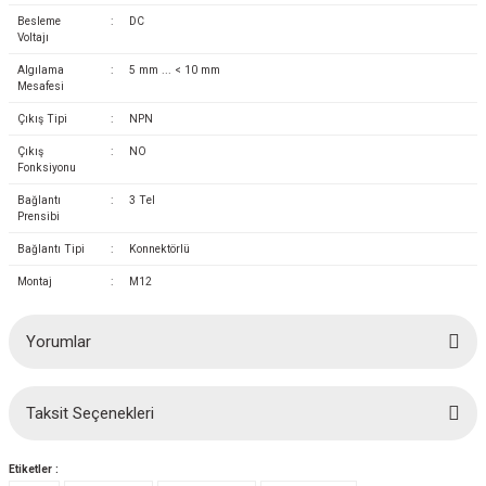
azları
Besleme
:
DC
Voltajı
Radyasyon Ölçüm Cihazları)
Algılama
:
5 mm ... < 10 mm
Mesafesi
(Manyetik Ölçüm Cihazları)
Çıkış Tipi
:
NPN
Çıkış
:
NO
eoskop / Endoskop Kameralar
Fonksiyonu
Bağlantı
:
3 Tel
Prensibi
ihazları
Bağlantı Tipi
:
Konnektörlü
z Muayene Cihazları)
Montaj
:
M12
Yorumlar
Taksit Seçenekleri
Bu ürüne ilk yorumu siz yapın!
Etiketler :