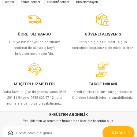
Yorum Yaz
omron
omron sensör
endüktif sensör
bnb otomasyon
ÜCRETSİZ KARGO
GÜVENLİ ALIŞVERİŞ
Türkiye’nin her yerine sorunsuz
Satın aldığınız ürünleri 14 gün
teslimat ile alışveriş keyfi
içerisinde koşulsuz iade edebilirsiniz.
bnbotomasyon.com'da.
MÜŞTERİ HİZMETLERİ
TAKSİT İMKANI
Daha fazla bilgiye ihtiyacınız varsa 0545
Kredi kartları ile tüm kategorilerdeki
201 11 54 veya 0555 622 97 12 nolu
ürünlere taksitli ödeme yapabilirsiniz.
numaralardan bize ulaşabilirsiniz.
E-BÜLTEN ABONELİK
Yeniliklerden ve benzersiz fırsatlardan önce siz haberdar olun.
KAYDOL