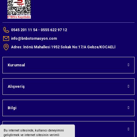
0545 201 11 54 - 0555 622 97 12
info@bnbotomasyon.com
Adres: İnönü Mahallesi 1952 Sokak No:17/A Gebze/KOCAELİ
Kurumsal
Alışveriş
Bilgi
Üyelik
Bu internet sitesinde, kullanıcı deneyimini
geliştirmek ve internet sitesinin verimli