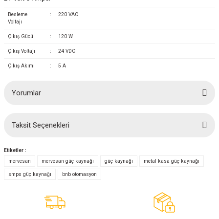
(Güç Ölçer) ve Wattmetreler
Sertlik Ölçüm Cihazları)
Besleme
:
220 VAC
Voltajı
çüm ve Test Cihazları
Çıkış Gücü
:
120 W
Çıkış Voltajı
:
24 VDC
Şarj İstasyonu Ölçüm ve Test Cihazları
Test Cihazları
Çıkış Akımı
:
5 A
arj İstasyonları
 Cihazları
Yorumlar
 Cihazları
Taksit Seçenekleri
Bu ürüne ilk yorumu siz yapın!
Etiketler :
Yorum Yaz
mervesan
mervesan güç kaynağı
güç kaynağı
metal kasa güç kaynağı
smps güç kaynağı
bnb otomasyon
r
ler