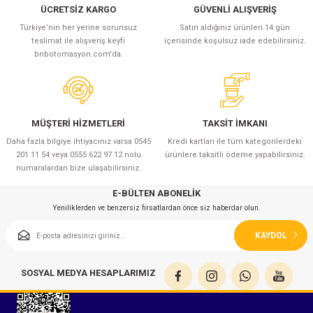
azları
ÜCRETSİZ KARGO
GÜVENLİ ALIŞVERİŞ
Türkiye’nin her yerine sorunsuz
Satın aldığınız ürünleri 14 gün
Radyasyon Ölçüm Cihazları)
teslimat ile alışveriş keyfi
içerisinde koşulsuz iade edebilirsiniz.
bnbotomasyon.com'da.
(Manyetik Ölçüm Cihazları)
eoskop / Endoskop Kameralar
MÜŞTERİ HİZMETLERİ
TAKSİT İMKANI
Daha fazla bilgiye ihtiyacınız varsa 0545
Kredi kartları ile tüm kategorilerdeki
ihazları
201 11 54 veya 0555 622 97 12 nolu
ürünlere taksitli ödeme yapabilirsiniz.
numaralardan bize ulaşabilirsiniz.
z Muayene Cihazları)
E-BÜLTEN ABONELİK
Yeniliklerden ve benzersiz fırsatlardan önce siz haberdar olun.
KAYDOL
SOSYAL MEDYA HESAPLARIMIZ