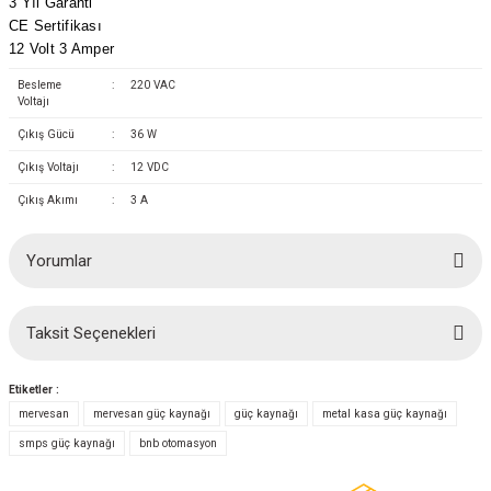
3 Yıl Garanti
(Güç Ölçer) ve Wattmetreler
Sertlik Ölçüm Cihazları)
CE Sertifikası
12 Volt 3 Amper
çüm ve Test Cihazları
Besleme
:
220 VAC
Voltajı
Şarj İstasyonu Ölçüm ve Test Cihazları
Test Cihazları
Çıkış Gücü
:
36 W
Çıkış Voltajı
:
12 VDC
arj İstasyonları
 Cihazları
Çıkış Akımı
:
3 A
 Cihazları
Yorumlar
Taksit Seçenekleri
Bu ürüne ilk yorumu siz yapın!
Etiketler :
r
Yorum Yaz
mervesan
mervesan güç kaynağı
güç kaynağı
metal kasa güç kaynağı
smps güç kaynağı
bnb otomasyon
ler