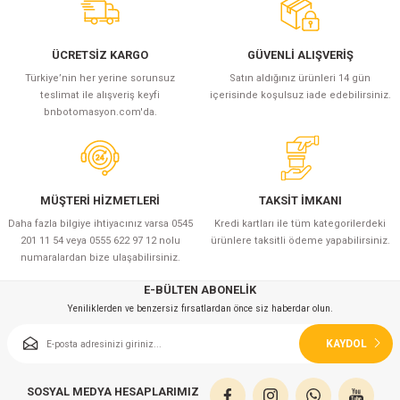
azları
Radyasyon Ölçüm Cihazları)
ÜCRETSİZ KARGO
GÜVENLİ ALIŞVERİŞ
Türkiye’nin her yerine sorunsuz
Satın aldığınız ürünleri 14 gün
(Manyetik Ölçüm Cihazları)
teslimat ile alışveriş keyfi
içerisinde koşulsuz iade edebilirsiniz.
bnbotomasyon.com'da.
eoskop / Endoskop Kameralar
ihazları
MÜŞTERİ HİZMETLERİ
TAKSİT İMKANI
Daha fazla bilgiye ihtiyacınız varsa 0545
Kredi kartları ile tüm kategorilerdeki
z Muayene Cihazları)
201 11 54 veya 0555 622 97 12 nolu
ürünlere taksitli ödeme yapabilirsiniz.
numaralardan bize ulaşabilirsiniz.
E-BÜLTEN ABONELİK
Yeniliklerden ve benzersiz fırsatlardan önce siz haberdar olun.
KAYDOL
SOSYAL MEDYA HESAPLARIMIZ