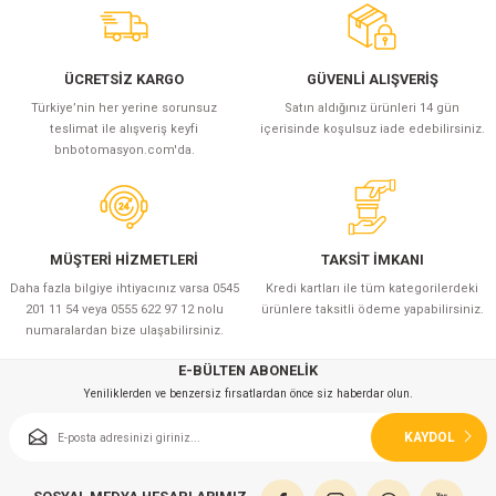
azları
Radyasyon Ölçüm Cihazları)
ÜCRETSİZ KARGO
GÜVENLİ ALIŞVERİŞ
Türkiye’nin her yerine sorunsuz
Satın aldığınız ürünleri 14 gün
(Manyetik Ölçüm Cihazları)
teslimat ile alışveriş keyfi
içerisinde koşulsuz iade edebilirsiniz.
bnbotomasyon.com'da.
eoskop / Endoskop Kameralar
ihazları
MÜŞTERİ HİZMETLERİ
TAKSİT İMKANI
z Muayene Cihazları)
Daha fazla bilgiye ihtiyacınız varsa 0545
Kredi kartları ile tüm kategorilerdeki
201 11 54 veya 0555 622 97 12 nolu
ürünlere taksitli ödeme yapabilirsiniz.
numaralardan bize ulaşabilirsiniz.
E-BÜLTEN ABONELİK
Yeniliklerden ve benzersiz fırsatlardan önce siz haberdar olun.
KAYDOL