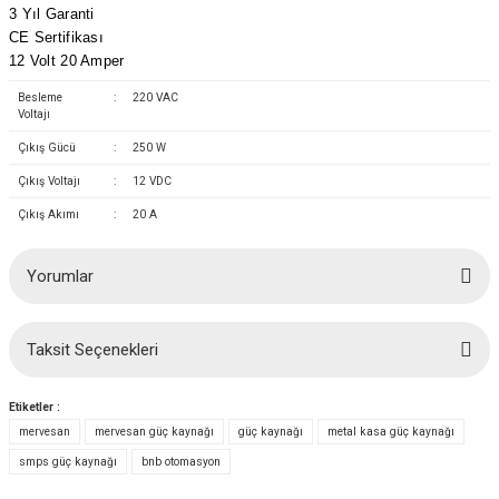
3 Yıl Garanti
(Güç Ölçer) ve Wattmetreler
Sertlik Ölçüm Cihazları)
CE Sertifikası
12 Volt 20 Amper
çüm ve Test Cihazları
Besleme
:
220 VAC
Voltajı
Şarj İstasyonu Ölçüm ve Test Cihazları
Test Cihazları
Çıkış Gücü
:
250 W
arj İstasyonları
 Cihazları
Çıkış Voltajı
:
12 VDC
Çıkış Akımı
:
20 A
 Cihazları
Yorumlar
Taksit Seçenekleri
Bu ürüne ilk yorumu siz yapın!
r
Etiketler :
Yorum Yaz
mervesan
mervesan güç kaynağı
güç kaynağı
metal kasa güç kaynağı
ler
smps güç kaynağı
bnb otomasyon