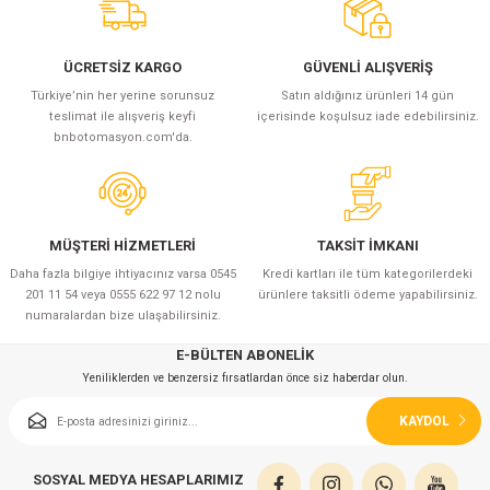
azları
Radyasyon Ölçüm Cihazları)
ÜCRETSİZ KARGO
GÜVENLİ ALIŞVERİŞ
Türkiye’nin her yerine sorunsuz
Satın aldığınız ürünleri 14 gün
(Manyetik Ölçüm Cihazları)
teslimat ile alışveriş keyfi
içerisinde koşulsuz iade edebilirsiniz.
bnbotomasyon.com'da.
eoskop / Endoskop Kameralar
ihazları
MÜŞTERİ HİZMETLERİ
TAKSİT İMKANI
Daha fazla bilgiye ihtiyacınız varsa 0545
Kredi kartları ile tüm kategorilerdeki
z Muayene Cihazları)
201 11 54 veya 0555 622 97 12 nolu
ürünlere taksitli ödeme yapabilirsiniz.
numaralardan bize ulaşabilirsiniz.
E-BÜLTEN ABONELİK
Yeniliklerden ve benzersiz fırsatlardan önce siz haberdar olun.
KAYDOL
SOSYAL MEDYA HESAPLARIMIZ