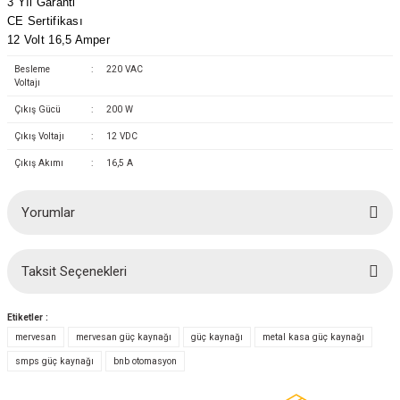
3 Yıl Garanti
(Güç Ölçer) ve Wattmetreler
Sertlik Ölçüm Cihazları)
CE Sertifikası
12 Volt 16,5 Amper
çüm ve Test Cihazları
Besleme
:
220 VAC
Voltajı
Şarj İstasyonu Ölçüm ve Test Cihazları
Test Cihazları
Çıkış Gücü
:
200 W
Çıkış Voltajı
:
12 VDC
arj İstasyonları
 Cihazları
Çıkış Akımı
:
16,5 A
 Cihazları
Yorumlar
Taksit Seçenekleri
Bu ürüne ilk yorumu siz yapın!
Etiketler :
r
Yorum Yaz
mervesan
mervesan güç kaynağı
güç kaynağı
metal kasa güç kaynağı
smps güç kaynağı
bnb otomasyon
ler